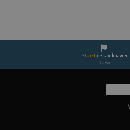
Störst
i Skandinavien
Om oss