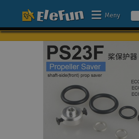
Meny
Veckans erbjudande
Outlet
Mina favoriter
Present kort
3D-print
Batteri & laddare
Bilar
Bilbana
Båtar