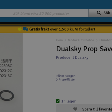
Sök
Gratis frakt
över 1.500 kr. Vi förtullar!
Hem
Motor & tillbehör
Elmotor 
Dualsky Prop Sav
Producent Dualsky
Tillhör kategori
Propellfäste
1 i lager
Spara till favorit