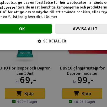
plevelse, ge oss en förståelse för hur webbplatsen används o
att presentera de mest lämpliga kampanjerna och produkterna
"OK" för att ge oss samtycke till att använda cookies, eller try
ör en fullständig översikt.
Läs mer
OK
AVVISA ALLT
SE DETALJER
UHU Por Isopor och Depron
DB916 gångjärnstejp för
Lim 50ml
Depron-modeller
69,-
99,-
kr
kr
Kjøp
Kjøp
100+ i lager
10-25 i lager