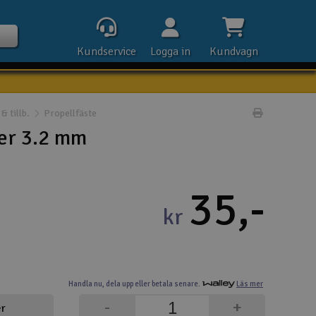
Kundservice
Logga in
Kundvagn
& tillb.
Propellfäste
Skriv prod
er 3.2 mm
Kontak
35,-
Öpp
kr
Kla
E-p
Handla nu,
dela upp eller
betala senare.
Läs mer
Tel
-
+
er