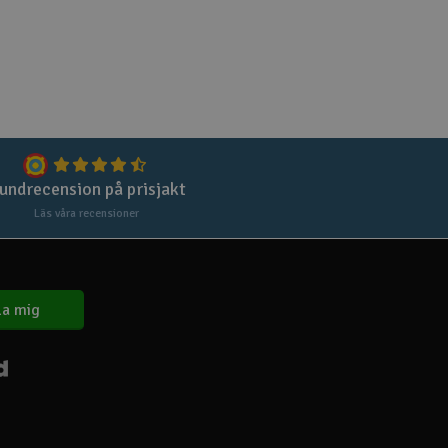
Spa
Skr
Töm
undrecension på prisjakt
Läs våra recensioner
a mig