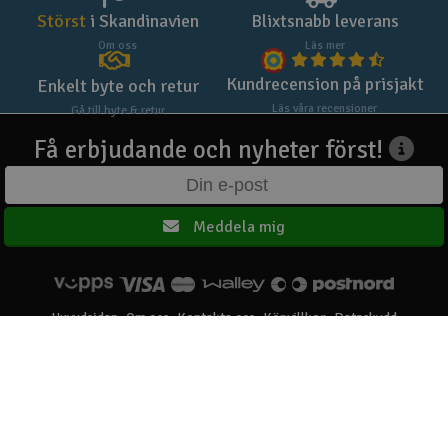
Störst
i Skandinavien
Blixtsnabb leverans
Om oss
Läs mer
Kundrecension på prisjakt
Enkelt byte och retur
Läs våra recensioner
Gå till byte & retur
Få erbjudande och nyheter först!
Meddela mig
Huvudsidan
Om oss
Kontakta oss
Köpvillkor
Dataskydd
Elefun AS © 2003 - 2026