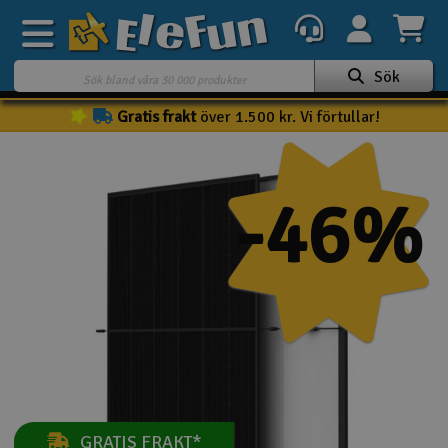
Sök
Gratis frakt
över 1.500 kr. Vi förtullar!
Veckans erbjudande
Outlet
-46%
Mina favoriter
K
Present kort
3D-print
Batteri & laddare
Bilar
Bilbana
GRATIS FRAKT*