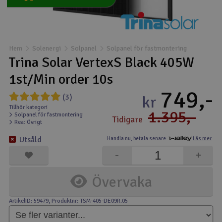
* Denna produkt kvalificerar sig för fri
Båtar
frakt. Övriga varor i samma beställning
får då också fri frakt.
Drönare
Undantag är varor med egna specifika
Hem
Solenergi
Solpanel
Solpanel för fastmontering
fraktkriterier.
Trina Solar VertexS Black 405W
Drönare för FPV
1st/Min order 10s
749,-
Flygplan
(3)
kr
Tillhör kategori
1.395,-
Solpanel för fastmontering
Helikopter
Tidigare
Rea: Övrigt
V
Utsåld
Handla nu,
betala senare.
Läs mer
Kamerautrustning
-
+
Modellbygg- och byggsatser
Övervaka
Modelljärnväg
ArtikelID: 59479
, Produktnr: TSM-405-DE09R.05
Motor & tillbehör