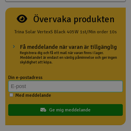
Outlet
Övervaka produkten
Radioutrustning
Trina Solar VertexS Black 405W 1st/Min order 10s
Raketer
Få meddelande när varan är tillgänglig
Registrera dig och få ett mail när varan finns i lager.
Scooter & elfordon
Meddelandet är endast en vänlig påminnelse och ger ingen
skyldighet att köpa.
Smarthem, lek och hobby
V
Din e-postadress
Solenergi
Hä
Vi
Med meddelande
Verktyg, utrustning och tillbehör
Ge mig meddelande
Al
Presentkort
Di