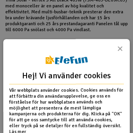
Trina Solar - Vertex S All Black 405W (TSM-405-DE09R.05)
med monoceller är en panel av hög kvalitet och
effektivitet. Med multi-busbar-teknik presterar den extra
bra under krävande ljusförhållanden och har 15 års
produktgaranti och 25 års prestandagaranti Panelen tål upp
till 6000 Pa snölast och 4000 Pa vindlast.
Specifikationer:
×
144 Monokristallina celler
20,3 % Moduleffektivitet
3 Bypass-dioder
3,2 Mm AR-belagt förstärkt glas
Hej! Vi använder cookies
Mått:
Vår webbplats använder cookies. Cookies används för
Mått: 1762 x 1134 x 30 mm
att förbättra din användarupplevelse, ge oss en
Vikt: 21,8 kg
förståelse för hur webbplatsen används och
möjlighet att presentera de mest lämpliga
kampanjerna och produkterna för dig. Klicka på "OK"
Stöd från Enova
för att ge oss samtycke till att använda cookies,
Privata hushåll kan ansöka hos Enova om stöd för att
eller tryck på se detaljer för en fullständig översikt.
genomföra smarta klimatåtgärder.
Läs mer