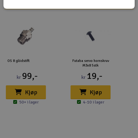
OS 8 glödstift
Futaba servo hornskruv
M3x8 5stk
99,-
19,-
kr
kr
Kjøp
Kjøp
50+ i lager
4-10 i lager