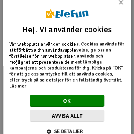
×
Outlet
Produktinfo
Tipsa en vän
Recensioner
Radioutrustning
Hej! Vi använder cookies
Raketer
Vår webbplats använder cookies. Cookies används för
att förbättra din användarupplevelse, ge oss en
Produktinformation
Scooter & elfordon
förståelse för hur webbplatsen används och
möjlighet att presentera de mest lämpliga
kampanjerna och produkterna för dig. Klicka på "OK"
Futaba servokors A 39mm
Smarthem, lek och hobby
V
för att ge oss samtycke till att använda cookies,
eller tryck på se detaljer för en fullständig översikt.
Solenergi
Läs mer
Hä
Vi
Verktyg, utrustning och tillbehör
OK
Flera tittade också
Al
Presentkort
AVVISA ALLT
Di
på
SE DETALJER