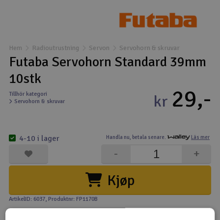
Båtar
Drönare
Hem
Radioutrustning
Servon
Servohorn & skruvar
Futaba Servohorn Standard 39mm
Drönare för FPV
10stk
29,-
Flygplan
Tillhör kategori
kr
Servohorn & skruvar
Helikopter
V
4-10 i lager
Handla nu,
betala senare.
Läs mer
Kamerautrustning
-
+
Modellbygg- och byggsatser
Kjøp
Modelljärnväg
ArtikelID: 6037
, Produktnr: FP1170B
Motor & tillbehör