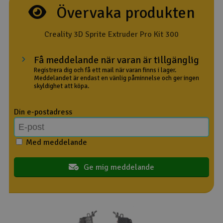
Övervaka produkten
Outlet
Creality 3D Sprite Extruder Pro Kit 300
Radioutrustning
Få meddelande när varan är tillgänglig
Raketer
Registrera dig och få ett mail när varan finns i lager.
Meddelandet är endast en vänlig påminnelse och ger ingen
skyldighet att köpa.
Scooter & elfordon
Din e-postadress
Smarthem, lek och hobby
V
Med meddelande
Solenergi
Hä
Vi
Verktyg, utrustning och tillbehör
Ge mig meddelande
Al
Presentkort
Di