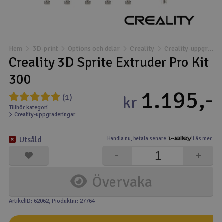
Båtar
Drönare
Hem
3D-print
Options och delar
Creality
Creality-uppgraderingar
Creality 3D Sprite Extruder Pro Kit
Drönare för FPV
300
1.195,-
Flygplan
(1)
kr
Tillhör kategori
Creality-uppgraderingar
Helikopter
V
Utsåld
Handla nu,
betala senare.
Läs mer
Kamerautrustning
-
+
Modellbygg- och byggsatser
Övervaka
Modelljärnväg
ArtikelID: 62062
, Produktnr: 27764
Motor & tillbehör