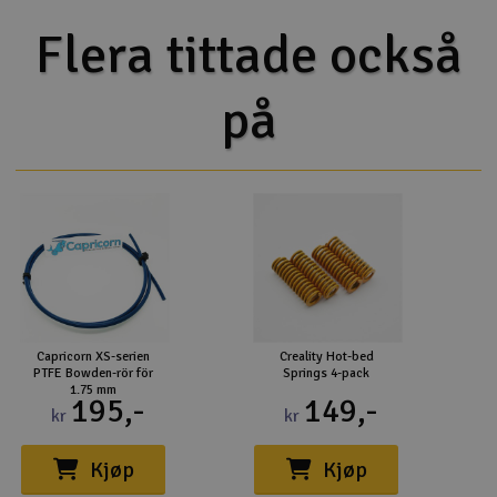
Flera tittade också
på
Capricorn XS-serien
Creality Hot-bed
PTFE Bowden-rör för
Springs 4-pack
1.75 mm
195,-
149,-
kr
kr
Kjøp
Kjøp