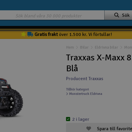
Sök
Gratis frakt
över 1.500 kr. Vi förtullar!
Hem
Bilar
Eldrivna bilar
Mons
Traxxas X-Maxx 8
Blå
Producent Traxxas
Tillhör kategori
Monstertruck Eldrivna
2 i lager
Spara till favorit