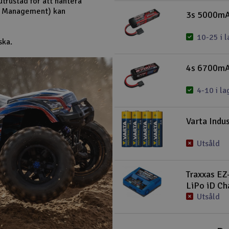
trustad för att hantera
ty Management) kan
3s 5000mAh
10-25 i l
ska.
4s 6700mAh
4-10 i la
Varta Indus
Utsåld
Traxxas EZ
LiPo iD Ch
Utsåld