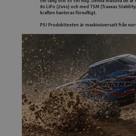
cm lång och 35 cm hög. Denna massiva bil är u
8s LiPo (2x4s) och med TSM (Traxxas Stabili
Scooter & elfordon
kraften hanteras förnuftigt.
Smarthem, lek och hobby
PS! Produkttexten är maskinöversatt från nor
Solenergi
Verktyg, utrustning och tillbehör
Presentkort