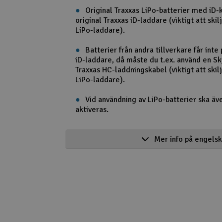
Original Traxxas LiPo-batterier med iD-
original Traxxas iD-laddare (viktigt att ski
LiPo-laddare).
Batterier från andra tillverkare får inte 
iD-laddare, då måste du t.ex. använd en 
Traxxas HC-laddningskabel (viktigt att ski
LiPo-laddare).
Vid användning av LiPo-batterier ska äve
aktiveras.
Product details in english
Mer info på engels
Traxxas X-MAXX 8s - GREEN-X
Mammoth size, unrelenting 4X4 power and a
innovation make the X-Maxx the optimal mons
extreme 8s LiPo power the X-Maxx defies phys
massive acceleration and 80+kph top speeds.
conquer the most extreme terrain and take b
punishment in stride, X-Maxx is the definition