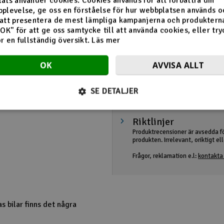
ats använder cookies. Cookies används för att förbättra din
plevelse, ge oss en förståelse för hur webbplatsen används o
att presentera de mest lämpliga kampanjerna och produkterna
"OK" för att ge oss samtycke till att använda cookies, eller try
ör en fullständig översikt.
Läs mer
OK
AVVISA ALLT
SE DETALJER
Riktlinjer
Produktrecensioner är avsedda f
produkten. Irrelevant, oriktigt e
Frågor, reklamation e.l:
kontakta 
s bilar finns det några