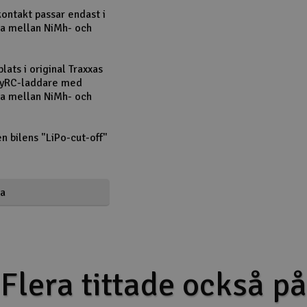
kontakt passar endast i
lja mellan NiMh- och
plats i original Traxxas
SkyRC-laddare med
lja mellan NiMh- och
n bilens "LiPo-cut-off"
ka
ward-winning
ter truck. With
ics - unleashing
 Engineered to
Flera tittade också på
rutal real-world
 of Traxxas Tough®.