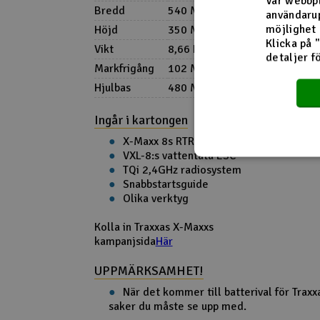
Vår webbpl
Bredd
540 Mm
användarup
möjlighet 
Höjd
350 Mm
Klicka på 
Vikt
8,66 Kg
detaljer f
Markfrigång
102 Mm
Hjulbas
480 Mm
Ingår i kartongen
X-Maxx 8s RTR
VXL-8:s vattentäta ESC
TQi 2,4GHz radiosystem
Snabbstartsguide
Olika verktyg
Kolla in Traxxas X-Maxxs
kampanjsida
Här
UPPMÄRKSAMHET!
När det kommer till batterival för Traxxa
saker du måste se upp med.