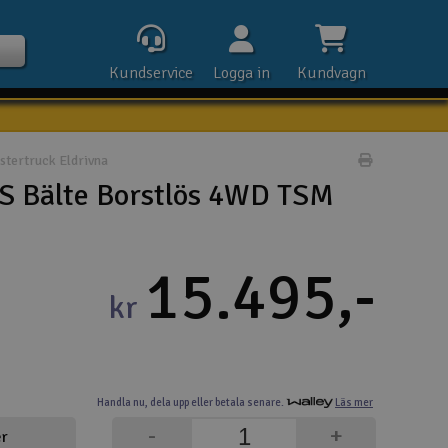
Kundservice
Logga in
Kundvagn
tertruck Eldrivna
Skriv prod
S Bälte Borstlös 4WD TSM
Kontak
15.495,-
Öpp
kr
Kla
E-p
Handla nu,
dela upp eller
betala senare.
Läs mer
Tel
-
+
er