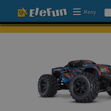
Meny
Veckans erbjudande
Outlet
Mina favoriter
Present kort
3D-print
Batteri & laddare
Bilar
Bilbana
Båtar