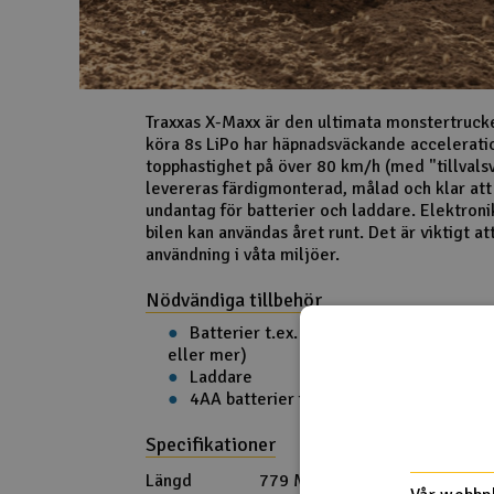
Traxxas X-Maxx är den ultimata monstertrucke
köra 8s LiPo har häpnadsväckande accelerati
topphastighet på över 80 km/h (med "tillvals
levereras färdigmonterad, målad och klar at
undantag för batterier och laddare. Elektronik
bilen kan användas året runt. Det är viktigt att
användning i våta miljöer.
Nödvändiga tillbehör
Batterier t.ex. 2x4s LiPo med Traxxas
eller mer)
Laddare
4AA batterier för radio
Specifikationer
Längd
779 Mm