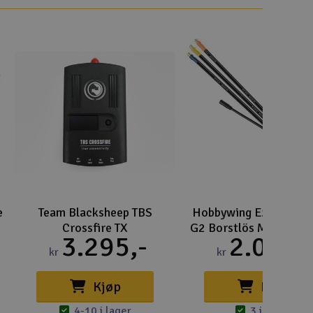
e
Team Blacksheep TBS
Hobbywing EzRun 56
Crossfire TX
G2 Borstlös Motor 12
3.295,-
2.025,
kr
kr
Kjøp
Kjøp
4-10 i lager
3 i lager