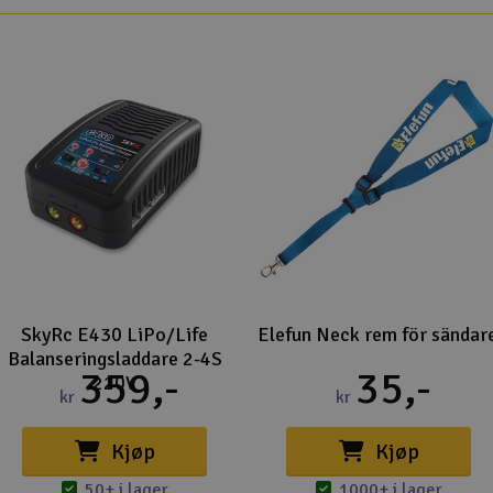
m with VXL-8s
elineon 1200XL
 Included Optional
revents spinouts and
SkyRc E430 LiPo/Life
Elefun Neck rem för sändar
Balanseringsladdare 2-4S
359,-
35,-
220V
kr
kr
Kjøp
Kjøp
50+ i lager
1000+ i lager