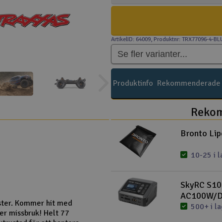
ArtikelID: 64009
, Produktnr: TRX77096-4-BL
Produktinfo
Rekommenderade t
Rekom
Bronto Lip
10-25 i l
SkyRC S10
AC100W/
ster. Kommer hit med
500+ i l
r missbruk! Helt 77