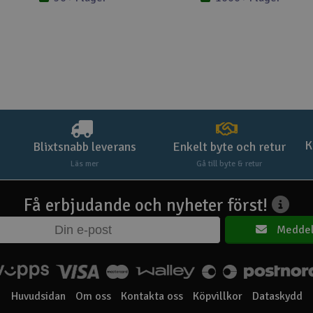
-box)
el Bevel, Limited Slip
Nylon Tub
K
Blixtsnabb leverans
Enkelt byte och retur
Läs mer
Gå till byte & retur
with TSM receiver
/ 60 degrees (6.0V)
Få erbjudande och nyheter först!
tteries and optional
Meddel
iPos with iD & EZ-Peak
Huvudsidan
Om oss
Kontakta oss
Köpvillkor
Dataskydd