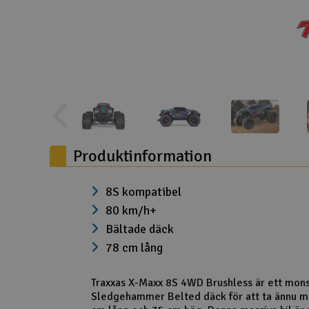
Drönare
Drönare för FPV
Flygplan
Helikopter
Kamerautrustning
Produktinformation
Modellbygg- och byggsatser
Modelljärnväg
8S kompatibel
80 km/h+
Motor & tillbehör
Bältade däck
Outlet
78 cm lång
Radioutrustning
Traxxas X-Maxx 8S 4WD Brushless är ett mon
Sledgehammer Belted däck för att ta ännu me
Raketer