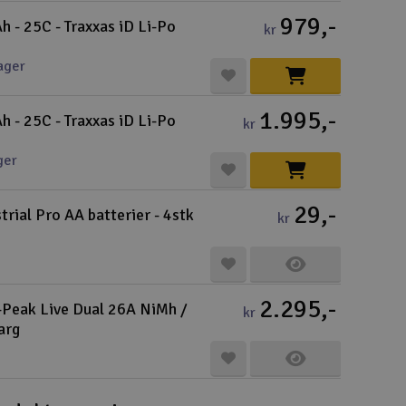
Cou
979,-
 - 25C - Traxxas iD Li-Po
kr
ager
1.995,-
 - 25C - Traxxas iD Li-Po
kr
Varuko
ger
Här kan du
Vi beräkna
29,-
trial Pro AA batterier - 4stk
kr
Alla priser 
Din försänd
2.295,-
-Peak Live Dual 26A NiMh /
kr
Änd
arg
Pre
Häm