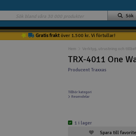
Sök
Gratis frakt
över 1.500 kr. Vi förtullar!
Hem
Verktyg, utrustning och tillbe
TRX-4011 One Wa
Producent Traxxas
Tillhör kategori
Reservdelar
1 i lager
Spara till favorit