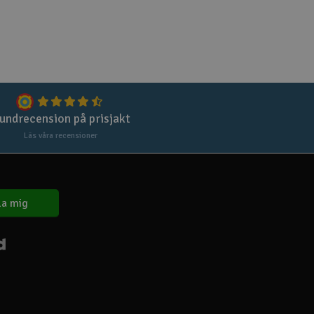
Spa
Skr
Töm
undrecension på prisjakt
Läs våra recensioner
a mig