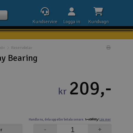
Kundservice
Logga in
Kundvagn
hör
Reservdelar
Skriv prod
y Bearing
Kontak
209,-
Öpp
kr
Kla
E-p
Handla nu,
dela upp eller
betala senare.
Läs mer
Tel
-
+
er