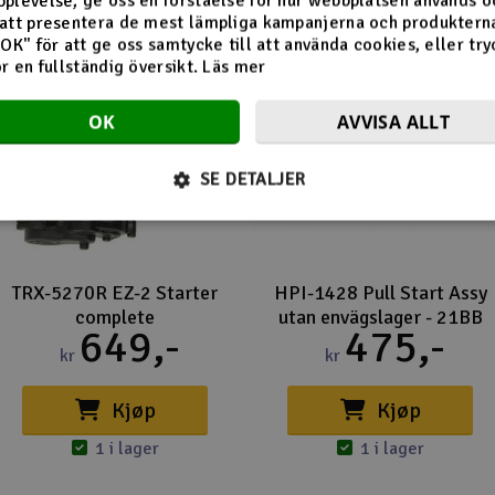
plevelse, ge oss en förståelse för hur webbplatsen används o
att presentera de mest lämpliga kampanjerna och produkterna
"OK" för att ge oss samtycke till att använda cookies, eller try
ör en fullständig översikt.
Läs mer
OK
AVVISA ALLT
SE DETALJER
TRX-5270R EZ-2 Starter
HPI-1428 Pull Start Assy
complete
utan envägslager - 21BB
649,-
475,-
kr
kr
Kjøp
Kjøp
1 i lager
1 i lager