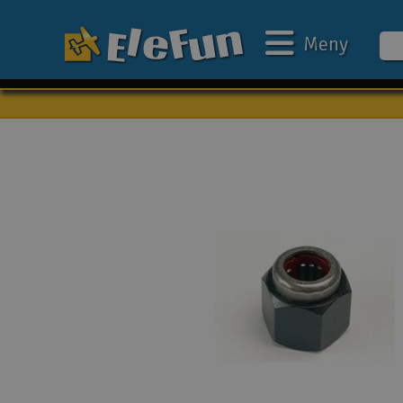
Meny
Veckans erbjudande
Outlet
Mina favoriter
Present kort
3D-print
Batteri & laddare
Bilar
Bilbana
Båtar