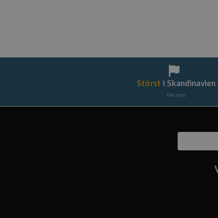
Störst
i Skandinavien
Om oss