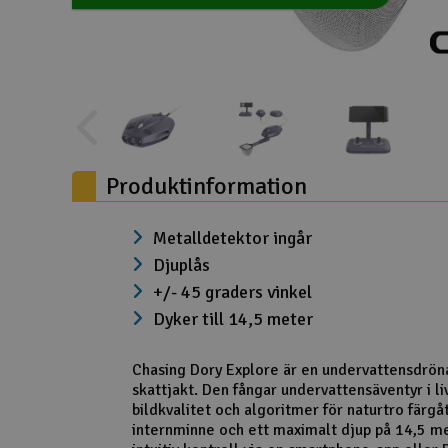
* Denna produkt kvalificerar sig för fri frakt. Övriga varor
Drönare
i samma beställning får då också fri frakt.
Undantag är varor med egna specifika fraktkriterier.
Drönare för FPV
Flygplan
Helikopter
Produktinformation
Kamerautrustning
Modellbygg- och byggsatser
Metalldetektor ingår
Djuplås
Modelljärnväg
+/- 45 graders vinkel
Motor & tillbehör
Dyker till 14,5 meter
Outlet
Chasing Dory Explore är en undervattensdrön
skattjakt. Den fångar undervattensäventyr i l
Radioutrustning
bildkvalitet och algoritmer för naturtro färg
internminne och ett maximalt djup på 14,5 m
Raketer