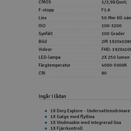
CMOS
1/2,9&Quot;
F-stopp
F1.6
Lins
50 Mm till oä
ISO
100-3200
Synfält
100 Grader
Bild
2M 1920x1080
Videor
FHD: 1920x108
LED-lampa
2X 250 lumen
Färgtemperatur
4000-5000K
CRI
80
Ingår i lådan
1X Dory Explore - Undervattensdrönare
1X Galge med flytlina
1X Vindmaskin med integrerad lina
1X Fjärrkontroll