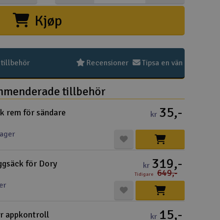
Kjøp
Snabblän
Paket
Köpvil
Distri
Frakt 
Datas
Intern
Garant
Infoka
Logoty
Ångerf
Betaln
Tävlin
Om Ele
illbehör
Recensioner
Tipsa en vän
menderade tillbehör
35,-
k rem för sändare
Välko
kr
lager
Log
319,-
ggsäck för Dory
kr
Dit
649,-
Tidigare
er
Din
Mom
15,-
ör appkontroll
kr