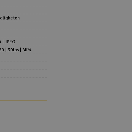
ndligheten
 | JPEG
0 | 30fps | MP4