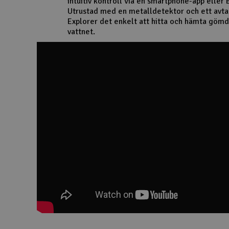
intuitiv kontroll via en smartphone-app eller 
Utrustad med en metalldetektor och ett avta
Scooter & elfordon
Explorer det enkelt att hitta och hämta gömd
vattnet.
Smarthem, lek och hobby
Solenergi
Verktyg, utrustning och tillbehör
Presentkort