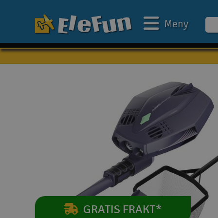
Meny
Veckans erbjudande
Outlet
Mina favoriter
Present kort
3D-print
Batteri & laddare
Bilar
Bilbana
GRATIS FRAKT*
Båtar