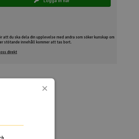
Logga in här
ör att du ska dela din upplevelse med andra som söker kunskap om
ller stötande innehåll kommer att tas bort.
oss direkt
×
ch