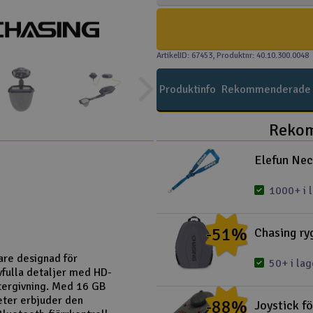
ArtikelID: 67453
, Produktnr: 40.10.300.0048
Produktinfo
Rekommenderade t
Rekom
Elefun Nec
1000+ i 
-51%
Chasing ry
are designad för
50+ i lag
ivfulla detaljer med HD-
återgivning. Med 16 GB
eter erbjuder den
-88%
Joystick f