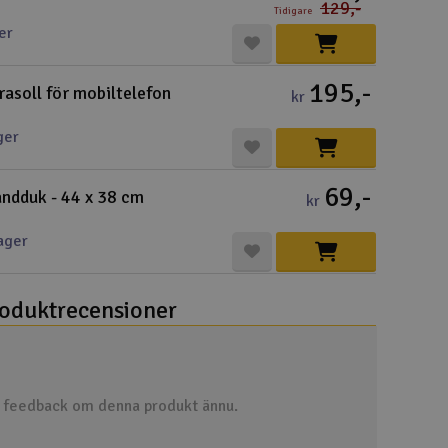
129,-
Cou
Tidigare
er
195,-
rasoll för mobiltelefon
kr
ger
Varuko
69,-
ndduk - 44 x 38 cm
kr
Här kan du
Vi beräkna
ager
Alla priser 
oduktrecensioner
Din försänd
Änd
Pre
n feedback om denna produkt ännu.
Häm