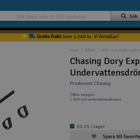
Sök
Gratis frakt
över 1.500 kr. Vi förtullar!
Hem
Båtar
ROV och undervatte
Chasing Dory Exp
Undervattensdrö
Producent Chasing
Tillhör kategori
ROV och undervattensdrönare
10-25 i lager
Spara till favorit