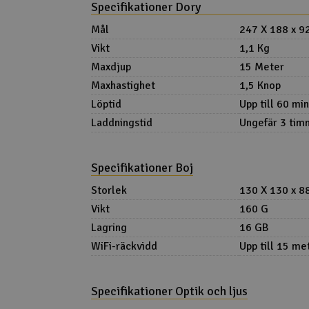
Specifikationer Dory
Mål
247 X 188 x 
Vikt
1,1 Kg
Maxdjup
15 Meter
Maxhastighet
1,5 Knop
Löptid
Upp till 60 mi
Laddningstid
Ungefär 3 tim
Specifikationer Boj
Storlek
130 X 130 x 
Vikt
160 G
Lagring
16 GB
WiFi-räckvidd
Upp till 15 me
Specifikationer Optik och ljus