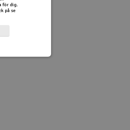
 för dig.
ck på se