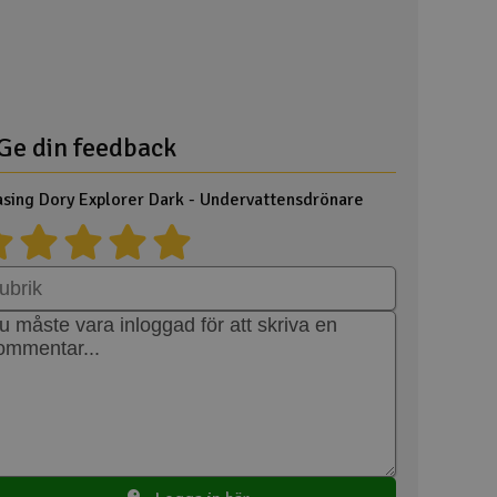
Spa
Skr
Töm
Ge din feedback
sing Dory Explorer Dark - Undervattensdrönare