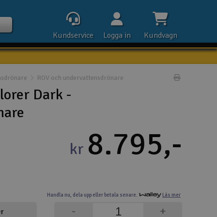
Kundservice
Logga in
Kundvagn
nsdrönare
ROV och undervattensdrönare
Skriv prod
lorer Dark -
nare
Kontak
8.795,-
Öpp
kr
Kla
E-p
Handla nu,
dela upp eller
betala senare.
Läs mer
Tel
-
+
er