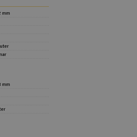
92 mm
nuter
mar
88 mm
ter