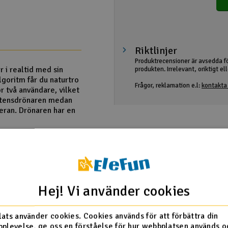
Riktlinjer
Produktrecensioner är avsedda f
 i realtid med sin
produkten. Irrelevant, oriktigt e
goritm får du naturtro
Frågor, reklamation e.l:
kontakta 
r två användare, vilket
vattensdrönaren medan
eran. Drönaren har en
Hej! Vi använder cookies
ats använder cookies. Cookies används för att förbättra din
plevelse, ge oss en förståelse för hur webbplatsen används o