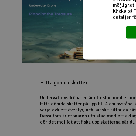
möjlighet 
Klicka på 
detaljer f
Hitta gömda skatter
Undervattensdrönaren är utrustad med en me
hitta gömda skatter på upp till 4 cm avstånd.
varje dyk ett äventyr, och kanske hittar du nä
Dessutom är drönaren utrustad med ett avtagb
gör det möjligt att fiska upp skatterna när du