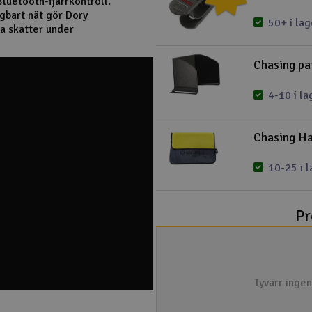
Bluetooth-fjärrkontroll.
gbart nät gör Dory
50+ i lag
a skatter under
Chasing pa
4-10 i la
Chasing Ha
10-25 i l
Pr
Tyvärr inge