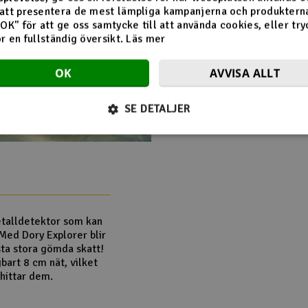
att presentera de mest lämpliga kampanjerna och produkterna
"OK" för att ge oss samtycke till att använda cookies, eller try
ör en fullständig översikt.
Läs mer
OK
AVVISA ALLT
SE DETALJER
talldetektor som kan
 Med Dory Explorer blir
sta stora gömda skatt!
art 8 cm nät, vilket
 hittar dem.