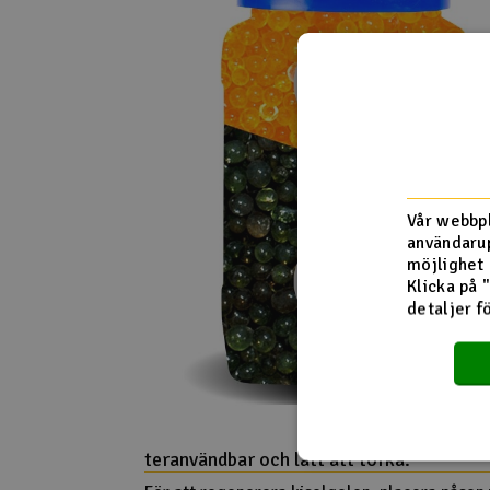
Vår webbpl
användarup
möjlighet 
Klicka på 
detaljer f
teranvändbar och lätt att torka: