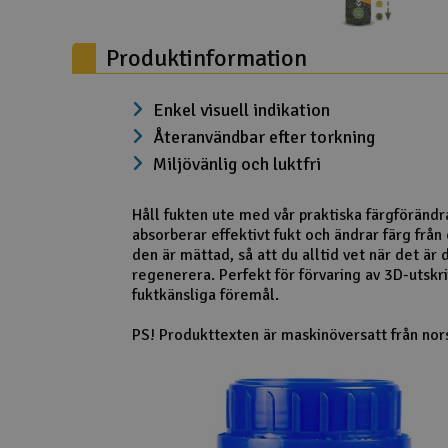
Scooter & elfordon
Produktinformation
Smarthem, lek och hobby
Solenergi
Enkel visuell indikation
Återanvändbar efter torkning
Verktyg, utrustning och tillbehör
Miljövänlig och luktfri
Presentkort
Håll fukten ute med vår praktiska färgförändr
absorberar effektivt fukt och ändrar färg från 
den är mättad, så att du alltid vet när det är 
regenerera. Perfekt för förvaring av 3D-utskr
fuktkänsliga föremål.
PS! Produkttexten är maskinöversatt från nor