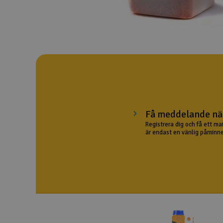
Drönare
Drönare för FPV
Flygplan
Helikopter
Kamerautrustning
Få meddelande när
Modellbygg- och byggsatser
Registrera dig och få ett ma
är endast en vänlig påminne
Modelljärnväg
Motor & tillbehör
Outlet
Radioutrustning
Raketer