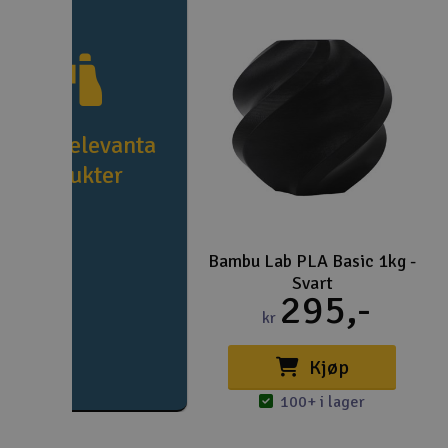
e fler relevanta
produkter
Bambu Lab PLA Basic 1kg -
Svart
295,-
kr
Kjøp
100+ i lager