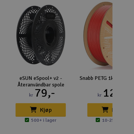
eSUN eSpool+ v2 -
Snabb PETG 1kg - Röd
Återanvändbar spole
79,-
129,-
kr
kr
Kjøp
Kjøp
500+ i lager
10-25 i lager