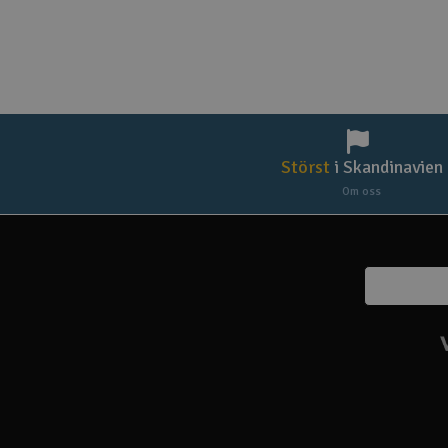
Störst
i Skandinavien
Om oss