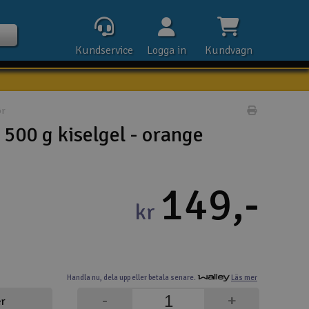
Kundservice
Logga in
Kundvagn
ör
Skriv prod
500 g kiselgel - orange
Kontak
149,-
Öpp
kr
Kla
E-p
Handla nu,
dela upp eller
betala senare.
Läs mer
Tel
-
+
er