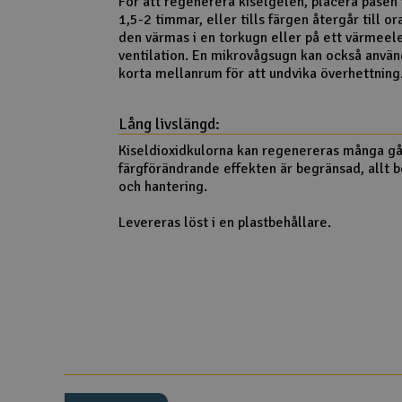
För att regenerera kiselgelen, placera påsen 
1,5-2 timmar, eller tills färgen återgår till o
den värmas i en torkugn eller på ett värme
ventilation. En mikrovågsugn kan också anvä
korta mellanrum för att undvika överhettning
Lång livslängd:
Kiseldioxidkulorna kan regenereras många g
färgförändrande effekten är begränsad, allt 
och hantering.
Levereras löst i en plastbehållare.