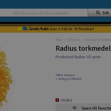
Sök
Gratis frakt
över 1.500 kr. Vi förtullar!
Hem
3D-print
Verktyg & tillbeh
Radius torkmedel 
Producent Radius 3D-print
Tillhör kategori
Verktyg & tillbehör
Utsåld
Spara till favorit