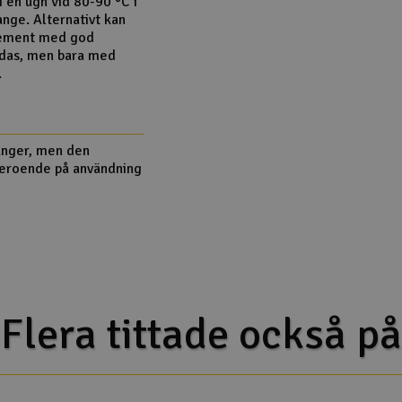
i en ugn vid 80-90 °C i
range. Alternativt kan
element med god
ndas, men bara med
.
ånger, men den
beroende på användning
Flera tittade också på