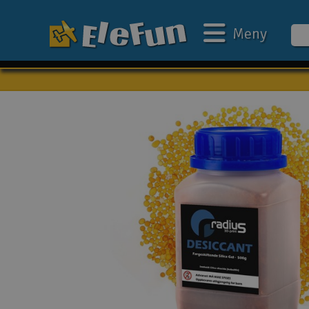
Meny
Veckans erbjudande
Outlet
Mina favoriter
Present kort
3D-print
Batteri & laddare
Bilar
Bilbana
Båtar