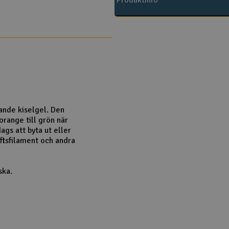
Produktinfo
ande kiselgel. Den
orange till grön när
dags att byta ut eller
iftsfilament och andra
ska.