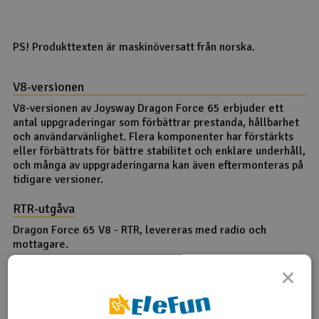
PS! Produkttexten är maskinöversatt från norska.
V8-versionen
V8-versionen av Joysway Dragon Force 65 erbjuder ett
antal uppgraderingar som förbättrar prestanda, hållbarhet
och användarvänlighet. Flera komponenter har förstärkts
eller förbättrats för bättre stabilitet och enklare underhåll,
och många av uppgraderingarna kan även eftermonteras på
tidigare versioner.
RTR-utgåva
Dragon Force 65 V8 - RTR, levereras med radio och
mottagare.
×