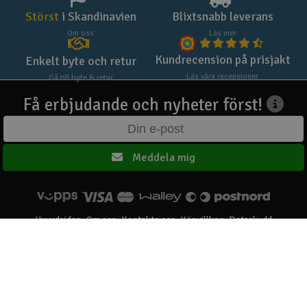
Störst
i Skandinavien
Blixtsnabb leverans
Om oss
Läs mer
Kundrecension på prisjakt
Enkelt byte och retur
Läs våra recensioner
Gå till byte & retur
Få erbjudande och nyheter först!
Meddela mig
Huvudsidan
Om oss
Kontakta oss
Köpvillkor
Dataskydd
Elefun AS © 2003 - 2026