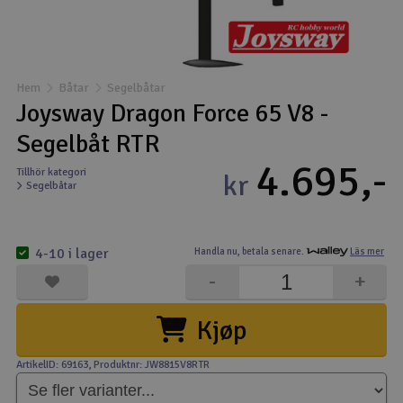
Båtar
Drönare
Hem
Båtar
Segelbåtar
Joysway Dragon Force 65 V8 -
Drönare för FPV
Segelbåt RTR
4.695,-
Flygplan
Tillhör kategori
kr
Segelbåtar
Helikopter
V
4-10 i lager
Handla nu,
betala senare.
Läs mer
Kamerautrustning
-
+
Modellbygg- och byggsatser
Kjøp
Modelljärnväg
ArtikelID: 69163
, Produktnr: JW8815V8RTR
Motor & tillbehör