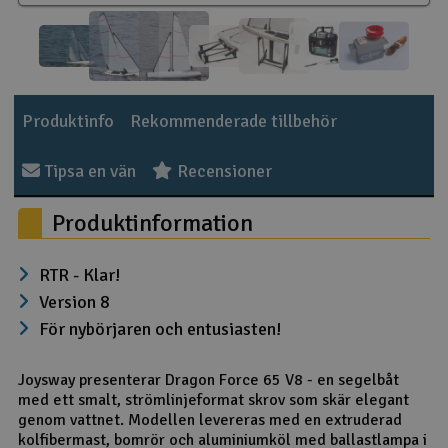
Outlet
Radioutrustning
Produktinfo
Rekommenderade tillbehör
Raketer
Tipsa en vän
Recensioner
Scooter & elfordon
Produktinformation
Smarthem, lek och hobby
V
RTR - Klar!
Solenergi
Hä
Version 8
Vi
För nybörjaren och entusiasten!
Verktyg, utrustning och tillbehör
Joysway presenterar Dragon Force 65 V8 - en segelbåt
Al
Presentkort
Di
med ett smalt, strömlinjeformat skrov som skär elegant
genom vattnet. Modellen levereras med en extruderad
kolfibermast, bomrör och aluminiumköl med ballastlampa i