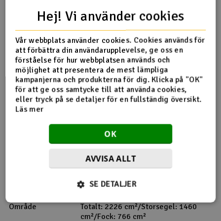
Hej! Vi använder cookies
Vår webbplats använder cookies. Cookies används för
att förbättra din användarupplevelse, ge oss en
förståelse för hur webbplatsen används och
möjlighet att presentera de mest lämpliga
kampanjerna och produkterna för dig. Klicka på "OK"
för att ge oss samtycke till att använda cookies,
eller tryck på se detaljer för en fullständig översikt.
Läs mer
Specifikationer
OK
Längd
650 Mm
Bredd
116,5 Mm
AVVISA ALLT
A-masthöjd
915 Mm
Totalhöjd
1338 Mm
SE DETALJER
Totalvikt
1200 Gram
Område
Totalt: 2226 cm²/Storsegel: 1460
cm²/Fock: 766 cm²