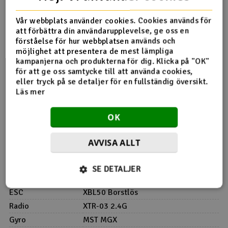
Laddare
NiMh 7,2V eller 2s LiPo
Vår webbplats använder cookies. Cookies används för
4X AA-batterier för radio
att förbättra din användarupplevelse, ge oss en
förståelse för hur webbplatsen används och
möjlighet att presentera de mest lämpliga
Specifikationer
kampanjerna och produkterna för dig. Klicka på "OK"
Skala
1/10
för att ge oss samtycke till att använda cookies,
eller tryck på se detaljer för en fullständig översikt.
Hex till hex
Fram: 178 mm/Bak 171 mm
Läs mer
Höjd
Bestäms av karosseri
Hjulbas
257 Mm
OK
Hjul
Justerbar 6/8/10/12 grader
Stock
Helt kullagerväxelsystem
AVVISA ALLT
Körläge
Bakhjulsdrift
Motor
XBL Borstlös 2500KV
SE DETALJER
Servo
MST B-07MG
ESC
XBL50 Borstlös
Radio
XTR-03 2.4G
Gyro
MST MGX