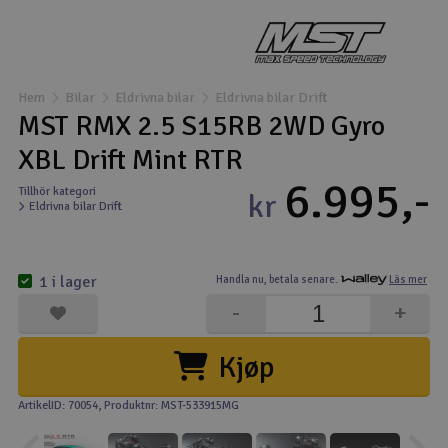
Båtar
Drönare
Hem
Bilar
Eldrivna bilar
Eldrivna bilar Drift
MST RMX 2.5 S15RB 2WD Gyro
Drönare för FPV
XBL Drift Mint RTR
6.995,-
Flygplan
Tillhör kategori
kr
Eldrivna bilar Drift
Helikopter
V
1 i lager
Handla nu,
betala senare.
Läs mer
Kamerautrustning
-
+
Modellbygg- och byggsatser
Kjøp
Modelljärnväg
ArtikelID: 70054
, Produktnr: MST-533915MG
Motor & tillbehör