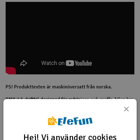
PS! Produkttexten är maskinöversatt från norska.
RMX 2.5 driftbil designad för nybörjare och proffs, bilen har
även möjlighet att använda vanliga och korta 2s-batterier.
×
Allt du behöver är ett 7,2V NiMh/2s LiPo-batteri, laddare
och batteri till radion.
Nödvändiga tillbehör
Hej! Vi använder cookies