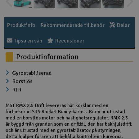
Outlet
Produktinfo
Rekommenderade tillbehör
Delar
Radioutrustning
Tipsa en vän
Recensioner
Raketer
Produktinformation
Scooter & elfordon
Gyrostabiliserad
Smarthem, lek och hobby
V
Borstlös
Solenergi
RTR
Hä
Vi
Verktyg, utrustning och tillbehör
MST RMX 2.5 Drift levereras här körklar med en
förlackerad S15 Rocket Bunny-kaross. Bilen är utrustad
med en borstlös motor och hastighetsregulator. RMX 2.5
Al
Presentkort
Di
är byggd från grunden som en driftbil, den har bakhjulsdrift
och är utrustad med en gyrostabilisator på styrningen,
detta hjälper föraren att behålla kontrollen i kurvorna.