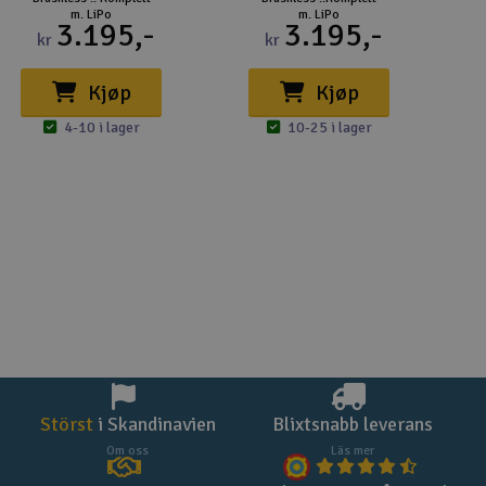
m. LiPo
m. LiPo
3.195,-
3.195,-
kr
kr
Kjøp
Kjøp
4-10 i lager
10-25 i lager
Störst
i Skandinavien
Blixtsnabb leverans
Om oss
Läs mer