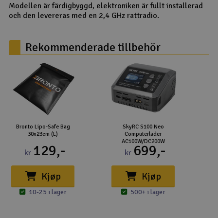
Modellen är färdigbyggd, elektroniken är fullt installerad
och den levereras med en 2,4 GHz rattradio.
Rekommenderade tillbehör
Bronto Lipo-Safe Bag
SkyRC S100 Neo
E
30x23cm (L)
Computerlader
AC100W/DC200W
129,-
699,-
kr
kr
Kjøp
Kjøp
10-25 i lager
500+ i lager