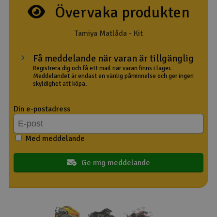
Övervaka produkten
Outlet
Tamiya Matlåda - Kit
Radioutrustning
Få meddelande när varan är tillgänglig
Raketer
Registrera dig och få ett mail när varan finns i lager.
Meddelandet är endast en vänlig påminnelse och ger ingen
skyldighet att köpa.
Scooter & elfordon
Din e-postadress
Smarthem, lek och hobby
V
Med meddelande
Solenergi
Hä
Vi
Verktyg, utrustning och tillbehör
Ge mig meddelande
Al
Presentkort
Di