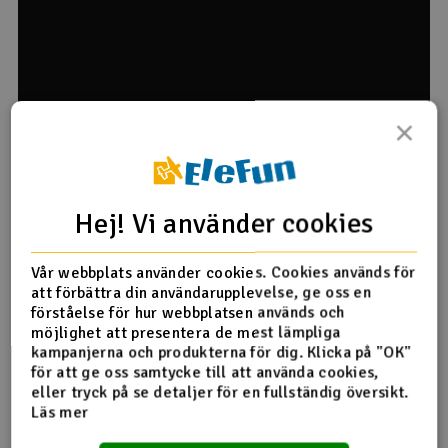
×
Hej! Vi använder cookies
PS! Produkttexten är maskinöversatt från norska.
Vår webbplats använder cookies. Cookies används för
att förbättra din användarupplevelse, ge oss en
förståelse för hur webbplatsen används och
2WD-chassi monterat på stora däck
möjlighet att presentera de mest lämpliga
Det slitstarka och enkla tvåhjulsdrivna chassit använder en
kampanjerna och produkterna för dig. Klicka på "OK"
lådram och har oberoende svingarmar fram och styv
för att ge oss samtycke till att använda cookies,
bakfjädring. Stora däck med 115 mm diameter ger
eller tryck på se detaljer för en fullständig översikt.
dynamisk körning även på de tuffaste underlagen. En tätad
Läs mer
växellåda skyddar differentialen från smuts och sand vid
terrängkörning.