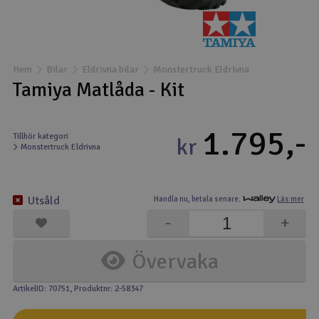
Båtar
Drönare
Hem
Bilar
Eldrivna bilar
Monstertruck Eldrivna
Tamiya Matlåda - Kit
Drönare för FPV
1.795,-
Flygplan
Tillhör kategori
kr
Monstertruck Eldrivna
Helikopter
V
Utsåld
Handla nu,
betala senare.
Läs mer
Kamerautrustning
-
+
Modellbygg- och byggsatser
Övervaka
Modelljärnväg
ArtikelID: 70751
, Produktnr: 2-58347
Motor & tillbehör