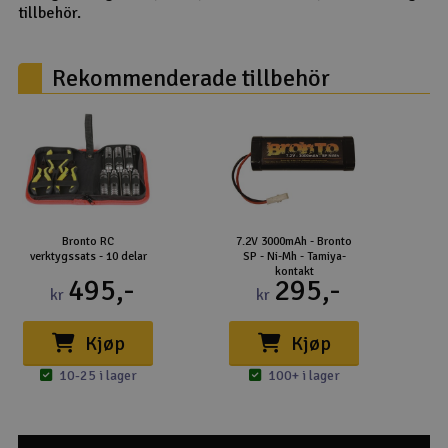
tillbehör.
Rekommenderade tillbehör
Bronto RC
7.2V 3000mAh - Bronto
verktygssats - 10 delar
SP - Ni-Mh - Tamiya-
kontakt
495,-
295,-
kr
kr
Kjøp
Kjøp
10-25 i lager
100+ i lager