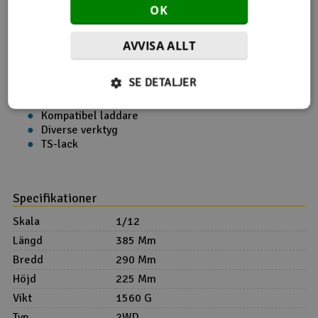
OK
Nödvändiga tillbehör
AVVISA ALLT
Radio och mottagare med 2+ kanaler
Servo
SE DETALJER
540 Borstmotor
Drivbatteri NiMh: 7,2V
Kompatibel laddare
Diverse verktyg
TS-lack
Specifikationer
Skala
1/12
Längd
385 Mm
Bredd
290 Mm
Höjd
225 Mm
Vikt
1560 G
Typ
2WD