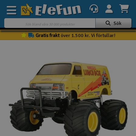
Sök
Gratis frakt
över 1.500 kr. Vi förtullar!
Veckans erbjudande
Outlet
Mina favoriter
K
Present kort
3D-print
Batteri & laddare
Bilar
Bilbana