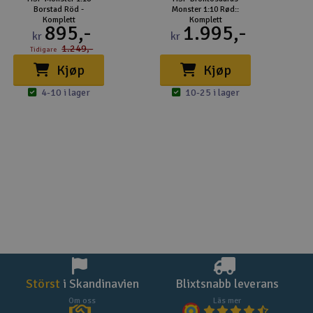
Borstad Röd -
Monster 1:10 Rød::
Komplett
Komplett
895,-
1.995,-
kr
kr
1.249,-
Tidigare
Kjøp
Kjøp
4-10 i lager
10-25 i lager
Störst
i Skandinavien
Blixtsnabb leverans
Om oss
Läs mer