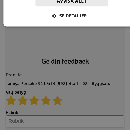
AVVISA ALLT
Tyvärr ingen feedback om denna produkt ännu.
SE DETALJER
Ge din feedback
Produkt
Tamiya Porsche 911 GTR (992) Blå TT-02 - Byggsats
Välj betyg
Rubrik