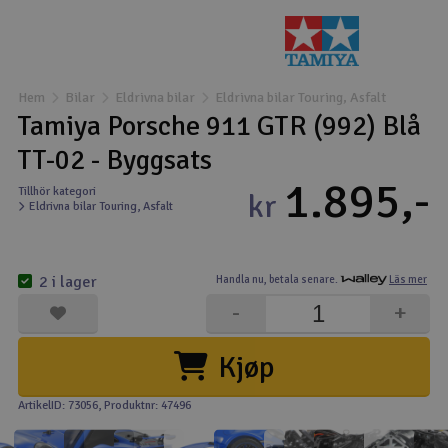
Båtar
Drönare
Hem
Bilar
Eldrivna bilar
Eldrivna bilar Touring, Asfalt
Tamiya Porsche 911 GTR (992) Blå
Drönare för FPV
TT-02 - Byggsats
1.895,-
Flygplan
Tillhör kategori
kr
Eldrivna bilar Touring, Asfalt
Helikopter
2 i lager
Handla nu,
betala senare.
Läs mer
Kamerautrustning
-
+
Modellbygg- och byggsatser
Kjøp
Modelljärnväg
ArtikelID: 73056
, Produktnr: 47496
Motor & tillbehör