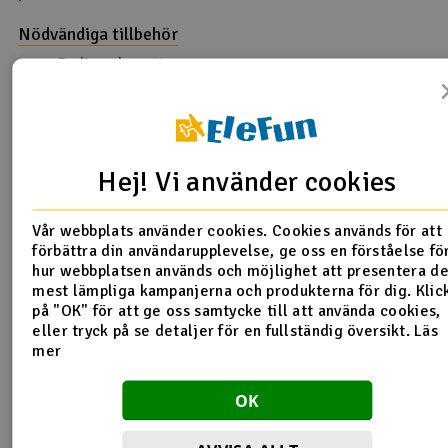
Nödvändiga tillbehör
Radio och mottagare
Styrservo
ESC
Batteri
Laddare
Verktyg
Hej! Vi använder cookies
Specifikationer
Vår webbplats använder cookies. Cookies används för att
Skala
1/10
förbättra din användarupplevelse, ge oss en förståelse fö
Mått
467X188x131mm
hur webbplatsen används och möjlighet att presentera d
mest lämpliga kampanjerna och produkterna för dig. Klic
Hjulbas
251 Mm
på "OK" för att ge oss samtycke till att använda cookies,
Typ
4WD
eller tryck på se detaljer för en fullständig översikt.
Läs
mer
Produktrecensioner
OK