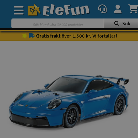
Sök
Gratis frakt
över 1.500 kr. Vi förtullar!
Veckans erbjudande
Outlet
Mina favoriter
Present kort
3D-print
Batteri & laddare
Bilar
Bilbana