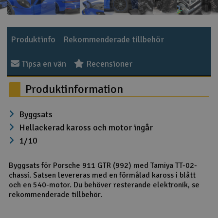
Outlet
Produktinfo
Rekommenderade tillbehör
Radioutrustning
Tipsa en vän
Recensioner
Raketer
Produktinformation
Scooter & elfordon
Byggsats
Smarthem, lek och hobby
Hellackerad kaross och motor ingår
Solenergi
1/10
Verktyg, utrustning och tillbehör
Byggsats för Porsche 911 GTR (992) med Tamiya TT-02-
chassi. Satsen levereras med en förmålad kaross i blått
och en 540-motor. Du behöver resterande elektronik, se
Presentkort
rekommenderade tillbehör.