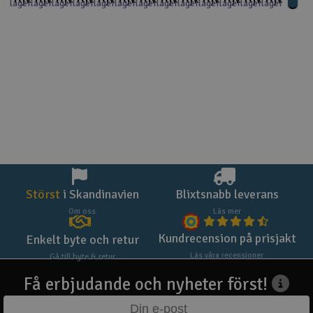
lager
lager
lager
lager
lager
lager
lager
lager
lager
lager
lager
lager
lager
Störst
i Skandinavien
Blixtsnabb leverans
Om oss
Läs mer
Kundrecension på prisjakt
Enkelt byte och retur
Läs våra recensioner
Gå till byte & retur
Få erbjudande och nyheter först!