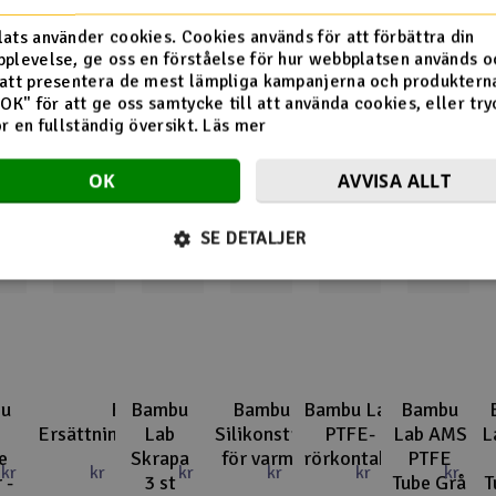
Flera tittade också på
ats använder cookies. Cookies används för att förbättra din
plevelse, ge oss en förståelse för hur webbplatsen används o
att presentera de mest lämpliga kampanjerna och produkterna
"OK" för att ge oss samtycke till att använda cookies, eller try
ör en fullständig översikt.
Läs mer
OK
AVVISA ALLT
SE DETALJER
u
Bambu Lab
Bambu
Bambu Lab
Bambu Lab
Bambu
Ersättningsfilamentklippare
Lab
Silikonstrumpa
PTFE-
Lab AMS
L
e
Skrapa
för varm ände
rörkontakt
PTFE
kr
kr
kr
kr
kr
kr
 -
3 st
Tube Grå
T