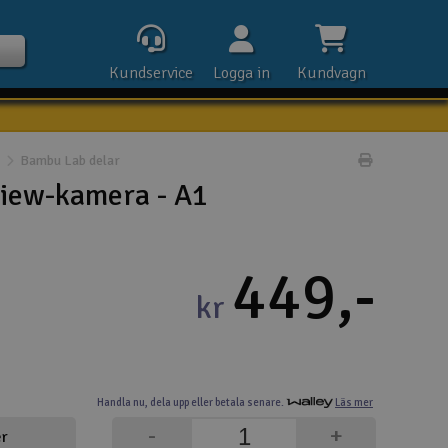
Kundservice
Logga in
Kundvagn
Bambu Lab delar
Skriv prod
iew-kamera - A1
Kontak
449,-
Öpp
kr
Kla
E-p
Handla nu,
dela upp eller
betala senare.
Läs mer
Tel
-
+
er