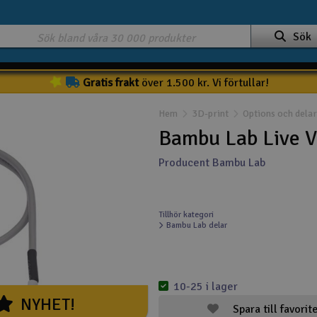
Sök
Gratis frakt
över 1.500 kr. Vi förtullar!
Hem
3D-print
Options och delar
Bambu Lab Live V
Producent Bambu Lab
Tillhör kategori
Bambu Lab delar
10-25 i lager
NYHET!
Spara till favorit