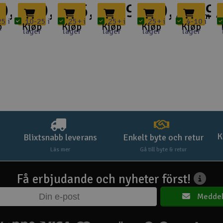
9,-
79,-
95,-
119,-
99,-
239,
-
n
4000mm
4
5 i
10-25 i
25+ i
25+ i
25+ i
4-10 i
p
Kjøp
Kjøp
Kjøp
Kjøp
Kjøp
r
lager
lager
lager
lager
lager
K
Blixtsnabb leverans
Enkelt byte och retur
Läs mer
Gå till byte & retur
Få erbjudande och nyheter först!
Meddel