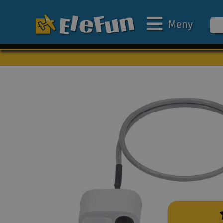
Meny
Veckans erbjudande
Outlet
Mina favoriter
Present kort
3D-print
Batteri & laddare
Bilar
Bilbana
Båtar