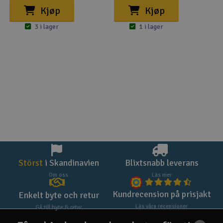
Kjøp
Kjøp
3 i lager
1 i lager
Störst
i Skandinavien
Blixtsnabb leverans
Om oss
Läs mer
Kundrecension på prisjakt
Enkelt byte och retur
Läs våra recensioner
Gå till byte & retur