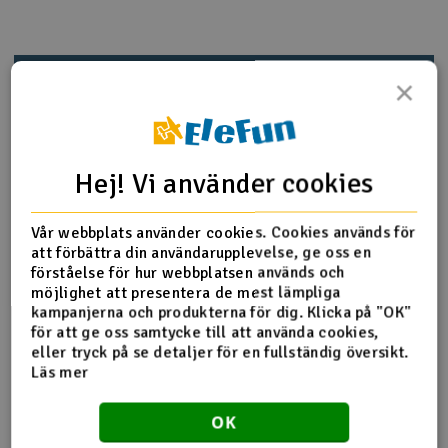
Outlet
Produktinfo
Tipsa en vän
Recensioner
×
Radioutrustning
Raketer
Hej! Vi använder cookies
Produktinformation
Scooter & elfordon
H60119T-1 Torque Tube Drive set
Vår webbplats använder cookies. Cookies används för
Smarthem, lek och hobby
V
att förbättra din användarupplevelse, ge oss en
förståelse för hur webbplatsen används och
Torque tube x 1
Solenergi
Hä
möjlighet att presentera de mest lämpliga
Bearing MR148ZZ x 1(8x14x4mm)
Vi
kampanjerna och produkterna för dig. Klicka på "OK"
för att ge oss samtycke till att använda cookies,
Verktyg, utrustning och tillbehör
eller tryck på se detaljer för en fullständig översikt.
Läs mer
Fler detaljer
Al
Presentkort
Di
Produkten är
Reservedeler Align T-Rex 600
OK
förknippad med
H60118T-1 600 Torque Tube Drive