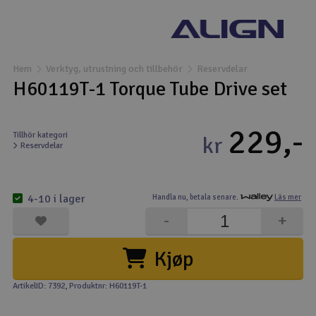
Båtar
Drönare
Hem
Verktyg, utrustning och tillbehör
Reservdelar
H60119T-1 Torque Tube Drive set
Drönare för FPV
229,-
Flygplan
Tillhör kategori
kr
Reservdelar
Helikopter
V
4-10 i lager
Handla nu,
betala senare.
Läs mer
Kamerautrustning
-
+
Modellbygg- och byggsatser
Kjøp
Modelljärnväg
ArtikelID: 7392
, Produktnr: H60119T-1
Motor & tillbehör