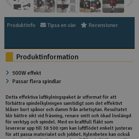
Outlet
Produktinfo
Tipsa en vän
Recensioner
Radioutrustning
Raketer
Produktinformation
Scooter & elfordon
500W effekt
Smarthem, lek och hobby
V
Passar flera spindlar
Solenergi
Hä
Vi
Detta effektiva luftkylningspaket är utformat för att
förbättra spindelkylningen samtidigt som det effektivt
Verktyg, utrustning och tillbehör
blåser bort spånor och damm från arbetsytan. Resultatet
blir bättre sikt vid fräsning, renare snitt och ökad livslängd
Al
Presentkort
för verktyg och spindel. Med en kraftfull fläkt som
Di
levererar upp till 38 500 rpm kan luftflödet enkelt justeras
för att passa materialet och jobbet. Kylenheten kan också