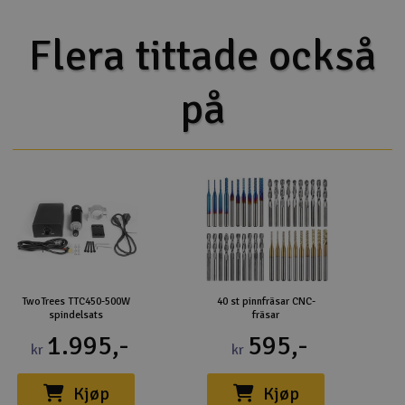
Flera tittade också
på
TwoTrees TTC450-500W
40 st pinnfräsar CNC-
spindelsats
fräsar
1.995,-
595,-
kr
kr
Kjøp
Kjøp