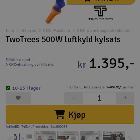
Båtar
Drönare
Hem
3D-print
CNC-Maskiner
CNC-utrustning och tillbehör
TwoTrees 500W luftkyld kylsats
Drönare för FPV
1.395,-
Flygplan
Tillhör kategori
kr
CNC-utrustning och tillbehör
Helikopter
V
10-25 i lager
Handla nu,
betala senare.
Läs mer
Kamerautrustning
-
+
Modellbygg- och byggsatser
Kjøp
Modelljärnväg
ArtikelID: 74314
, Produktnr: 211600038
Motor & tillbehör