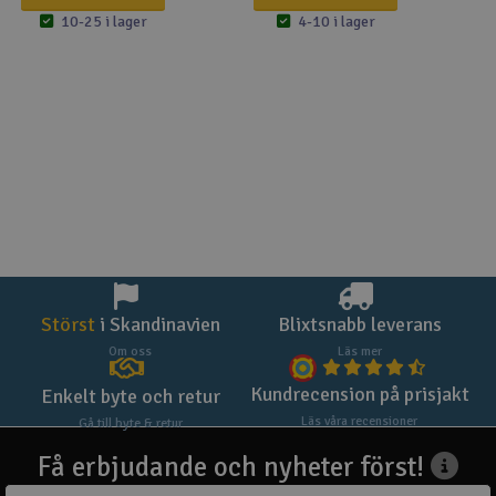
10-25 i lager
4-10 i lager
Störst
i Skandinavien
Blixtsnabb leverans
Om oss
Läs mer
Kundrecension på prisjakt
Enkelt byte och retur
Läs våra recensioner
Gå till byte & retur
Få erbjudande och nyheter först!