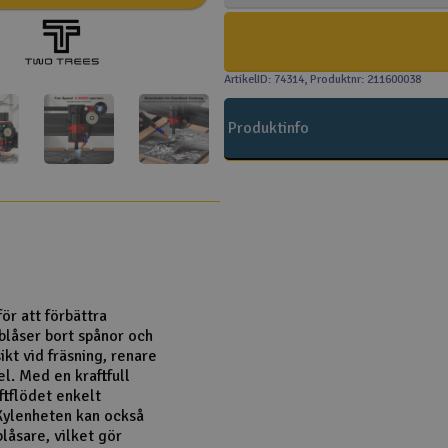
ArtikelID: 74314
, Produktnr: 211600038
Produktinfo
ör att förbättra
blåser bort spånor och
ikt vid fräsning, renare
el. Med en kraftfull
ftflödet enkelt
 Kylenheten kan också
låsare, vilket gör