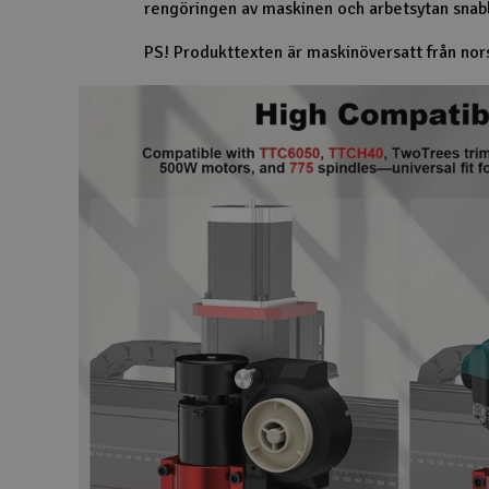
rengöringen av maskinen och arbetsytan snab
Scooter & elfordon
PS! Produkttexten är maskinöversatt från nor
Smarthem, lek och hobby
Solenergi
Verktyg, utrustning och tillbehör
Presentkort