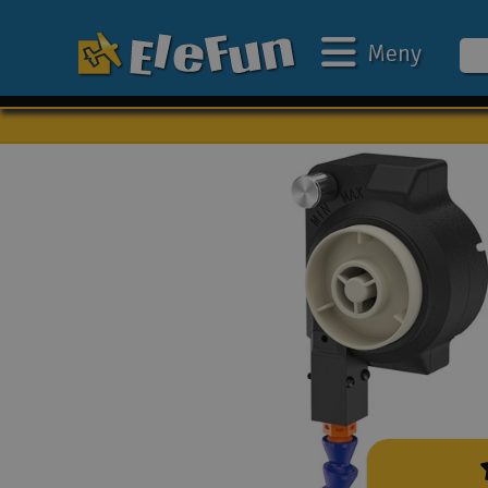
Meny
Veckans erbjudande
Outlet
Mina favoriter
Present kort
3D-print
Batteri & laddare
Bilar
Bilbana
Båtar