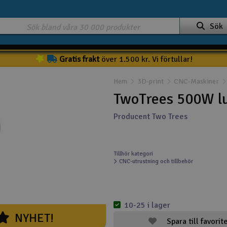
Sök
Gratis frakt
över 1.500 kr. Vi förtullar!
Hem
3D-print
CNC-Maskiner
TwoTrees 500W lu
Producent Two Trees
Tillhör kategori
CNC-utrustning och tillbehör
10-25 i lager
NYHET!
Spara till favorit