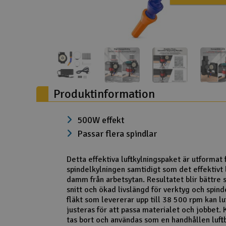
Drönare
Drönare för FPV
Flygplan
Helikopter
Produktinformation
Kamerautrustning
Modellbygg- och byggsatser
500W effekt
Passar flera spindlar
Modelljärnväg
Motor & tillbehör
Detta effektiva luftkylningspaket är utformat f
spindelkylningen samtidigt som det effektivt 
Outlet
damm från arbetsytan. Resultatet blir bättre s
snitt och ökad livslängd för verktyg och spind
Radioutrustning
fläkt som levererar upp till 38 500 rpm kan lu
justeras för att passa materialet och jobbet.
Raketer
tas bort och användas som en handhållen luftb