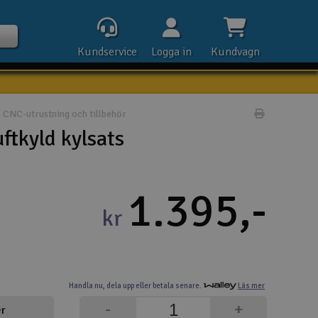
Kundservice
Logga in
Kundvagn
CNC-utrustning och tillbehör
Skriv prod
ftkyld kylsats
Kontak
1.395,-
Öpp
kr
Kla
E-p
Handla nu,
dela upp eller
betala senare.
Läs mer
Tel
-
+
er