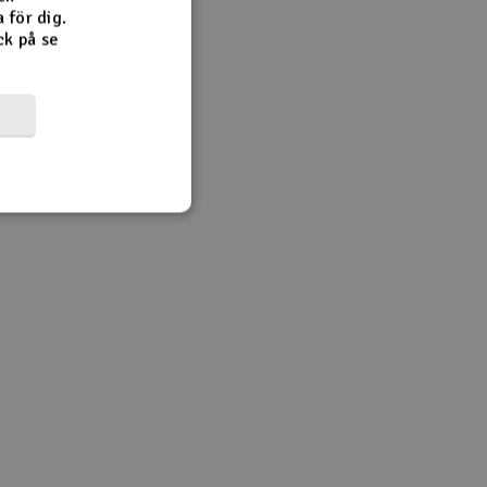
 för dig.
ck på se