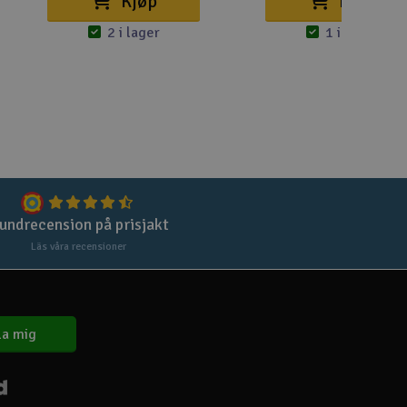
Kjøp
Kjøp
2 i lager
1 i lager
Spa
Skr
Töm
undrecension på prisjakt
Läs våra recensioner
a mig