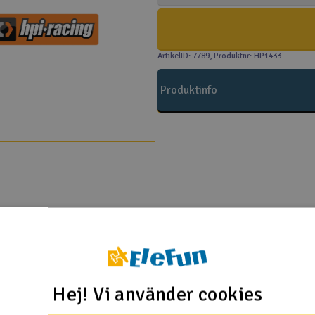
ArtikelID: 7789
, Produktnr: HP1433
Produktinfo
PI
Hej! Vi använder cookies