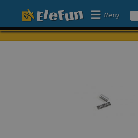
Meny
Veckans erbjudande
Outlet
Mina favoriter
Present kort
3D-print
Batteri & laddare
Bilar
Bilbana
Båtar