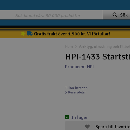
Sök
Gratis frakt
över 1.500 kr. Vi förtullar!
Hem
Verktyg, utrustning och tillbe
HPI-1433 Startsti
Producent HPI
Tillhör kategori
Reservdelar
1 i lager
Spara till favorit