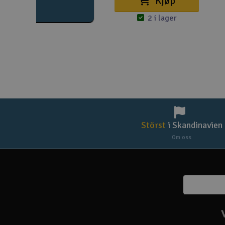
Kjøp
2 i lager
Störst
i Skandinavien
Om oss