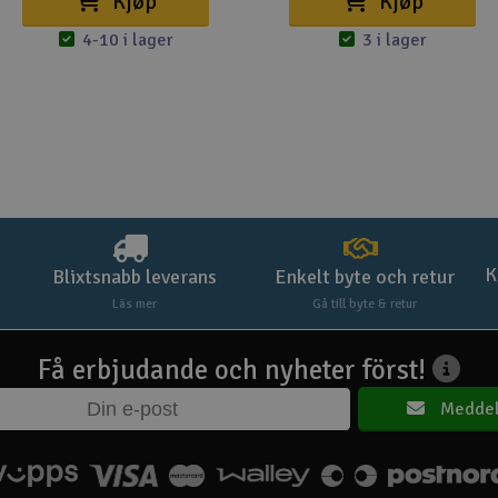
Kjøp
Kjøp
4-10 i lager
3 i lager
K
Blixtsnabb leverans
Enkelt byte och retur
Läs mer
Gå till byte & retur
Få erbjudande och nyheter först!
Meddel