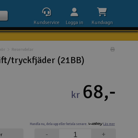
Kundservice
Logga in
Kundvagn
hör
Reservdelar
Skriv prod
ft/tryckfjäder (21BB)
Kontak
68,-
Öpp
kr
Kla
E-p
Handla nu,
dela upp eller
betala senare.
Läs mer
Tel
-
+
er