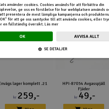
Flera tittade också på
ats använder cookies. Cookies används för att förbättra din
plevelse, ge oss en förståelse för hur webbplatsen används o
att presentera de mest lämpliga kampanjerna och produkterna
"OK" för att ge oss samtycke till att använda cookies, eller try
ör en fullständig översikt.
Läs mer
OK
AVVISA ALLT
SE DETALJER
Envägs lager komplett .21
HPI-87054 Avgasspjäll
Fjäder
259,-
49,-
kr
kr