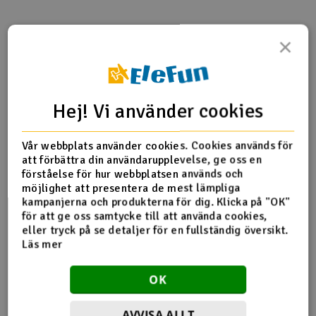
Outlet
×
Produktinfo
Tipsa en vän
Recensioner
Radioutrustning
Raketer
Hej! Vi använder cookies
Produktinformation
Scooter & elfordon
Vår webbplats använder cookies. Cookies används för
att förbättra din användarupplevelse, ge oss en
5538 Turnbuckles, toe-links, 61mm (front or rear) (2)
Smarthem, lek och hobby
V
förståelse för hur webbplatsen används och
(assembled with rod ends and hollow balls)
möjlighet att presentera de mest lämpliga
Solenergi
kampanjerna och produkterna för dig. Klicka på "OK"
Hä
för att ge oss samtycke till att använda cookies,
Vi
eller tryck på se detaljer för en fullständig översikt.
Fler detaljer
Verktyg, utrustning och tillbehör
Läs mer
Produkten är
Reservedeler Traxxas
Al
förknippad med
Presentkort
OK
Di
AVVISA ALLT