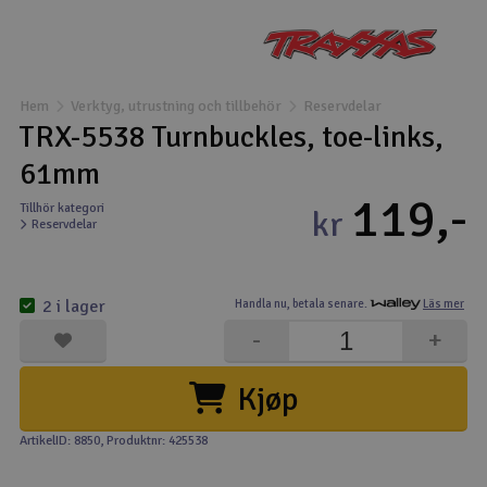
Båtar
Drönare
Hem
Verktyg, utrustning och tillbehör
Reservdelar
TRX-5538 Turnbuckles, toe-links,
Drönare för FPV
61mm
119,-
Flygplan
Tillhör kategori
kr
Reservdelar
Helikopter
V
2 i lager
Handla nu,
betala senare.
Läs mer
Kamerautrustning
-
+
Modellbygg- och byggsatser
Kjøp
Modelljärnväg
ArtikelID: 8850
, Produktnr: 425538
Motor & tillbehör