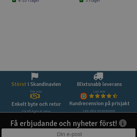
4-10 i lager
3 i lager
Störst
i Skandinavien
Blixtsnabb leverans
Om oss
Läs mer
Kundrecension på prisjakt
Enkelt byte och retur
Läs våra recensioner
Gå till byte & retur
Få erbjudande och nyheter först!