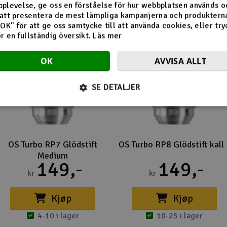
plevelse, ge oss en förståelse för hur webbplatsen används o
att presentera de mest lämpliga kampanjerna och produkterna
"OK" för att ge oss samtycke till att använda cookies, eller try
ör en fullständig översikt.
Läs mer
OK
AVVISA ALLT
SE DETALJER
OS Turbo RP7 Glödstift
OS Turbo RP8 Glödstift kall
Medium
149,-
149,-
kr
kr
Kjøp
Kjøp
4-10 i lager
10-25 i lager