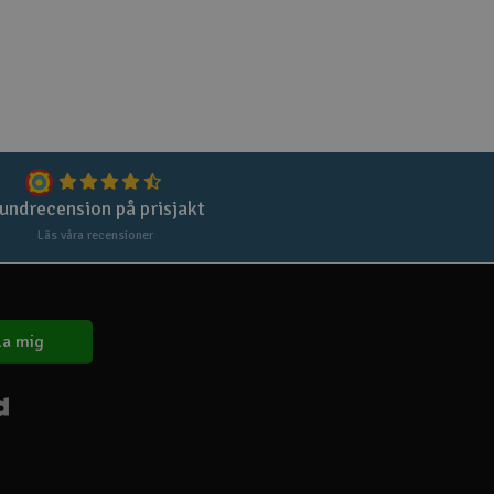
Spa
Skr
Töm
undrecension på prisjakt
Läs våra recensioner
a mig