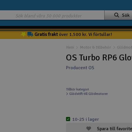
Sök
Gratis frakt
över 1.500 kr. Vi förtullar!
Hem
Motor & tillbehör
Glödmoto
OS Turbo RP6 Glo
Producent OS
Tillhör kategori
Glödstift till Glödmotorer
10-25 i lager
Spara till favorit