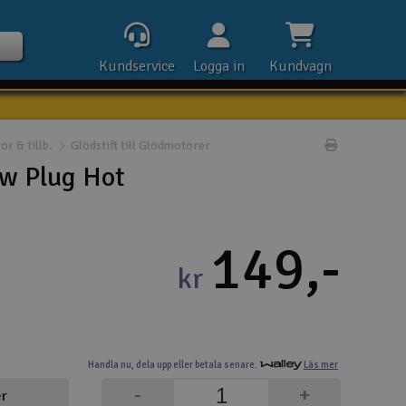
Kundservice
Logga in
Kundvagn
r & tillb.
Glödstift till Glödmotorer
Skriv prod
w Plug Hot
Kontak
149,-
Öpp
kr
Kla
E-p
Handla nu,
dela upp eller
betala senare.
Läs mer
Tel
-
+
er