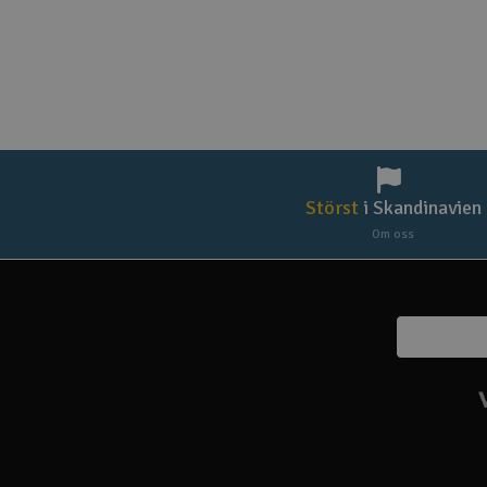
Störst
i Skandinavien
Om oss