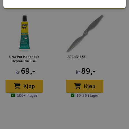
UHU Por Isopor och
APC 13x6.5E
Depron Lim 50ml
69,-
89,-
kr
kr
Kjøp
Kjøp
100+ i lager
10-25 i lager