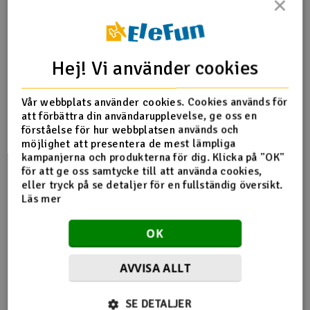
×
Outlet
Produktinfo
Tipsa en vän
Recensioner
Radioutrustning
Hej! Vi använder cookies
Raketer
Vår webbplats använder cookies. Cookies används för
att förbättra din användarupplevelse, ge oss en
Produktinformation
Scooter & elfordon
förståelse för hur webbplatsen används och
möjlighet att presentera de mest lämpliga
kampanjerna och produkterna för dig. Klicka på "OK"
APC 20x8E
Smarthem, lek och hobby
V
för att ge oss samtycke till att använda cookies,
eller tryck på se detaljer för en fullständig översikt.
Solenergi
Läs mer
Hä
Vi
Verktyg, utrustning och tillbehör
OK
Flera tittade också
Al
Presentkort
AVVISA ALLT
Di
på
SE DETALJER