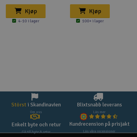
Kjøp
Kjøp
4-10 i lager
100+ i lager
Störst
i Skandinavien
Blixtsnabb leverans
Om oss
Läs mer
Kundrecension på prisjakt
Enkelt byte och retur
Läs våra recensioner
Gå till byte & retur