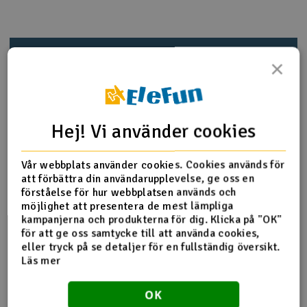
Outlet
Produktinfo
Tipsa en vän
Recensioner
Radioutrustning
×
Raketer
Produktinformation
Hej! Vi använder cookies
Scooter & elfordon
2728 Ball Bearings 5x8x2,5 2pcs
Smarthem, lek och hobby
Vår webbplats använder cookies. Cookies används för
V
att förbättra din användarupplevelse, ge oss en
förståelse för hur webbplatsen används och
Solenergi
Hä
möjlighet att presentera de mest lämpliga
Fler detaljer
Vi
kampanjerna och produkterna för dig. Klicka på "OK"
Verktyg, utrustning och tillbehör
för att ge oss samtycke till att använda cookies,
Produkten är
Reservedeler Traxxas
eller tryck på se detaljer för en fullständig översikt.
förknippad med
Läs mer
Al
Presentkort
Del av PartFinder
Traxxas 4-Tec Drift 2WD Mustang
Di
1/10 RTR Blue
Traxxas 4-Tec Drift 2WD Mustang
OK
1/10 RTR Red
Traxxas Slash 4x4 BL-2S RTR TQ