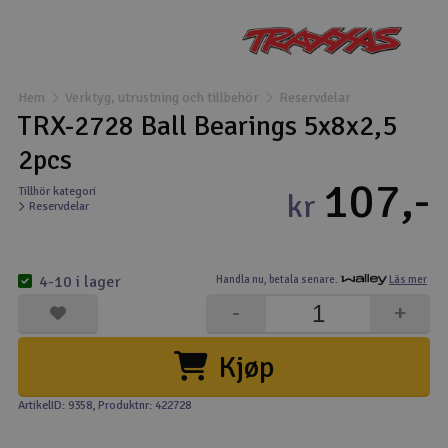
Båtar
Drönare
Hem
Verktyg, utrustning och tillbehör
Reservdelar
TRX-2728 Ball Bearings 5x8x2,5
Drönare för FPV
2pcs
107,-
Flygplan
Tillhör kategori
kr
Reservdelar
Helikopter
V
4-10 i lager
Handla nu,
betala senare.
Läs mer
Kamerautrustning
-
+
Modellbygg- och byggsatser
Kjøp
Modelljärnväg
ArtikelID: 9358
, Produktnr: 422728
Motor & tillbehör