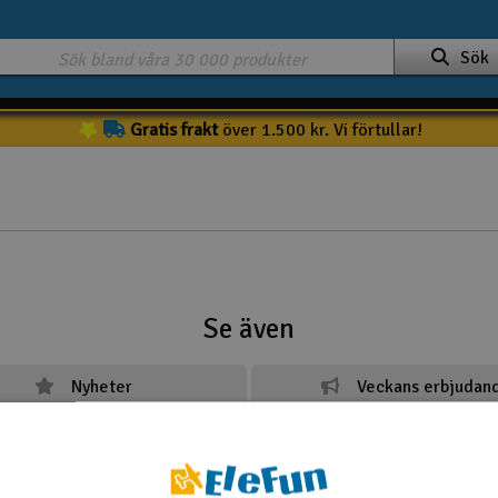
Sök
Gratis frakt
över 1.500 kr. Vi förtullar!
Se även
Nyheter
Veckans erbjudan
Demovaror
Outlet