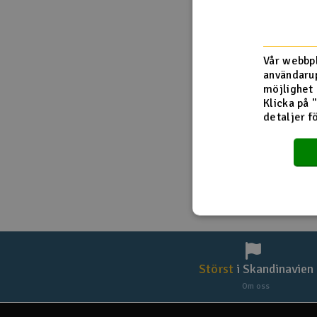
Drönare
Drönare för FPV
Vår webbpl
användarup
Flygplan
möjlighet 
Klicka på 
Helikopter
detaljer f
Kamerautrustning
Modellbygg- och byggsatser
Modelljärnväg
Motor & tillbehör
Outlet
Störst
i Skandinavien
Radioutrustning
Om oss
Raketer