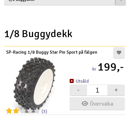
Båtar
Drönare
1/8 Buggydekk
Drönare för FPV
SP-Racing 1/8 Buggy Star Pin Sport på fälgen
Flygplan
199,-
Helikopter
kr
V
Utsåld
Kamerautrustning
-
+
Modellbygg- och byggsatser
Övervaka
Modelljärnväg
(3)
Motor & tillbehör