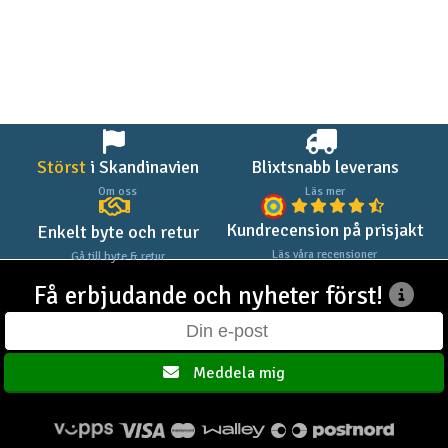
Outlet
Radioutrustning
Raketer
Störst
i Skandinavien
Blixtsnabb leverans
Scooter & elfordon
Om oss
Läs mer
Kundrecension på prisjakt
Enkelt byte och retur
Smarthem, lek och hobby
V
Läs våra recensioner
Gå till byte & retur
Solenergi
Få erbjudande och nyheter först!
Hä
Vi
Verktyg, utrustning och tillbehör
Meddela mig
Al
Presentkort
Di