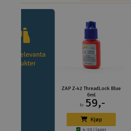
e fler relevanta
produkter
ZAP Z-42 ThreadLock Blue
6ml
59,-
kr
Kjøp
4-10 i lager