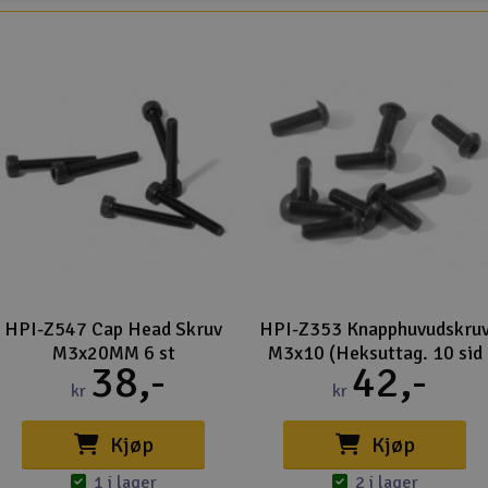
HPI-Z547 Cap Head Skruv
HPI-Z353 Knapphuvudskru
M3x20MM 6 st
M3x10 (Heksuttag. 10 sid
38,-
42,-
kr
kr
Kjøp
Kjøp
1 i lager
2 i lager