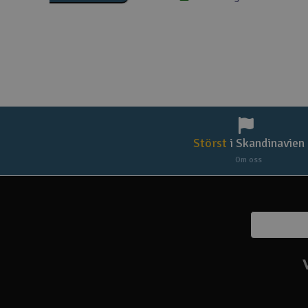
Störst
i Skandinavien
Om oss