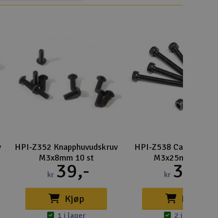
Spa
Skr
Töm
v
HPI-Z352 Knapphuvudskruv
HPI-Z538 Cap Head S
M3x8mm 10 st
M3x25mm (6st)
39,-
38,-
kr
kr
Kjøp
Kjøp
1 i lager
2 i lager