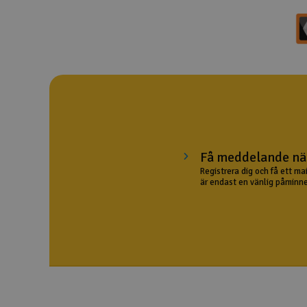
Drönare
Drönare för FPV
Flygplan
Helikopter
Kamerautrustning
Få meddelande när
Modellbygg- och byggsatser
Registrera dig och få ett ma
är endast en vänlig påminne
Modelljärnväg
Motor & tillbehör
Outlet
Radioutrustning
Raketer