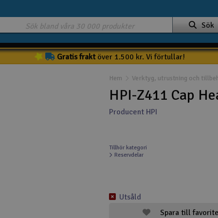
Sök
Gratis frakt
över 1.500 kr. Vi förtullar!
Hem
Verktyg, utrustning och tillbe
HPI-Z411 Cap He
Producent HPI
Tillhör kategori
Reservdelar
Utsåld
Spara till favorit