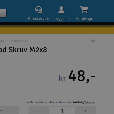
Kundservice
Logga in
Kundvagn
hör
Reservdelar
Skriv prod
ad Skruv M2x8
Kontak
48,-
Öpp
kr
Kla
E-p
Handla nu,
dela upp eller
betala senare.
Läs mer
Tel
-
+
er