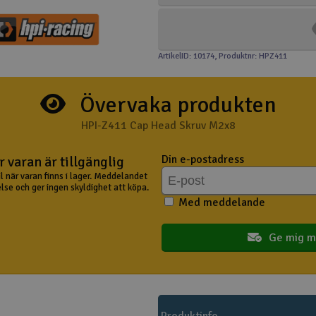
ArtikelID: 10174
, Produktnr: HPZ411
Övervaka produkten
HPI-Z411 Cap Head Skruv M2x8
Din e-postadress
 varan är tillgänglig
il när varan finns i lager. Meddelandet
lse och ger ingen skyldighet att köpa.
Med meddelande
Ge mig m