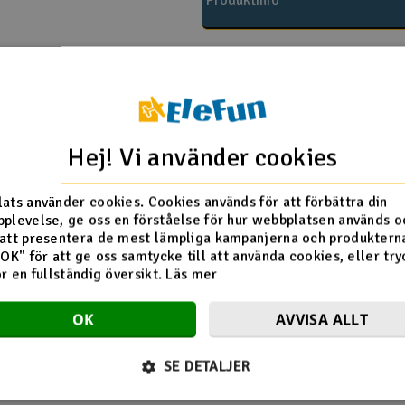
Produktinfo
Hej! Vi använder cookies
PI
ats använder cookies. Cookies används för att förbättra din
plevelse, ge oss en förståelse för hur webbplatsen används o
996 Ford Escort RS
att presentera de mest lämpliga kampanjerna och produkterna
D
2001 WRC Subaru
"OK" för att ge oss samtycke till att använda cookies, eller try
1996 Ford Escort RS
ör en fullständig översikt.
Läs mer
R
 2001 WRC Subaru
OK
AVVISA ALLT
Flera tittade också på
SE DETALJER