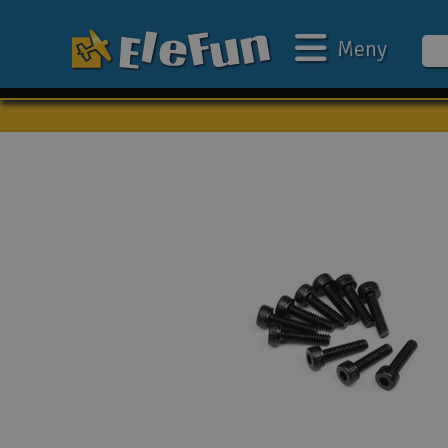
Meny
Veckans erbjudande
Outlet
Mina favoriter
Present kort
3D-print
Batteri & laddare
Bilar
Bilbana
Båtar