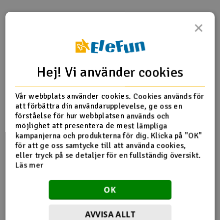
Outlet
×
Produktinfo
Tipsa en vän
Recensioner
Radioutrustning
Raketer
Hej! Vi använder cookies
Produktinformation
Scooter & elfordon
Vår webbplats använder cookies. Cookies används för
att förbättra din användarupplevelse, ge oss en
6601910 Twister Skylift inner mainshaft and gear
Smarthem, lek och hobby
förståelse för hur webbplatsen används och
V
möjlighet att presentera de mest lämpliga
kampanjerna och produkterna för dig. Klicka på "OK"
Solenergi
Hä
för att ge oss samtycke till att använda cookies,
Fler detaljer
Vi
eller tryck på se detaljer för en fullständig översikt.
Verktyg, utrustning och tillbehör
Läs mer
Produkten är
Reservedeler Twister
förknippad med
Al
OK
Presentkort
Di
AVVISA ALLT