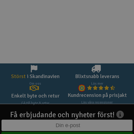
Störst
i Skandinavien
Blixtsnabb leverans
Om oss
Läs mer
Kundrecension på prisjakt
Enkelt byte och retur
Läs våra recensioner
Gå till byte & retur
Få erbjudande och nyheter först!