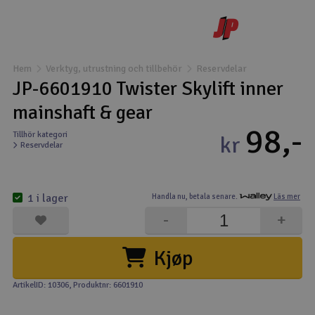
Båtar
Drönare
Hem
Verktyg, utrustning och tillbehör
Reservdelar
JP-6601910 Twister Skylift inner
Drönare för FPV
mainshaft & gear
98,-
Flygplan
Tillhör kategori
kr
Reservdelar
Helikopter
V
1 i lager
Handla nu,
betala senare.
Läs mer
Kamerautrustning
-
+
Modellbygg- och byggsatser
Kjøp
Modelljärnväg
ArtikelID: 10306
, Produktnr: 6601910
Motor & tillbehör