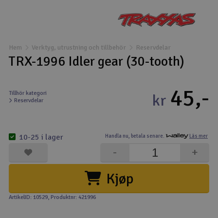
Båtar
Drönare
Hem
Verktyg, utrustning och tillbehör
Reservdelar
TRX-1996 Idler gear (30-tooth)
Drönare för FPV
45,-
Flygplan
Tillhör kategori
kr
Reservdelar
Helikopter
V
10-25 i lager
Handla nu,
betala senare.
Läs mer
Kamerautrustning
-
+
Modellbygg- och byggsatser
Kjøp
Modelljärnväg
ArtikelID: 10529
, Produktnr: 421996
Motor & tillbehör