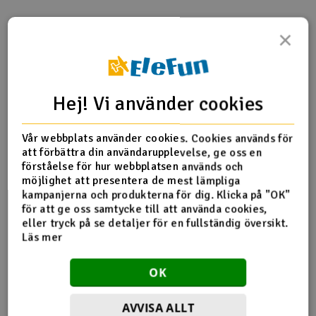
Outlet
×
Produktinfo
Tipsa en vän
Recensioner
Radioutrustning
Raketer
Hej! Vi använder cookies
Produktinformation
Scooter & elfordon
Vår webbplats använder cookies. Cookies används för
att förbättra din användarupplevelse, ge oss en
TRX- 1996 Idler gear (30-tooth)
Smarthem, lek och hobby
förståelse för hur webbplatsen används och
V
möjlighet att presentera de mest lämpliga
kampanjerna och produkterna för dig. Klicka på "OK"
Solenergi
Hä
för att ge oss samtycke till att använda cookies,
Fler detaljer
Vi
eller tryck på se detaljer för en fullständig översikt.
Verktyg, utrustning och tillbehör
Läs mer
Produkten är
Reservedeler Traxxas
förknippad med
Al
OK
Presentkort
Di
AVVISA ALLT