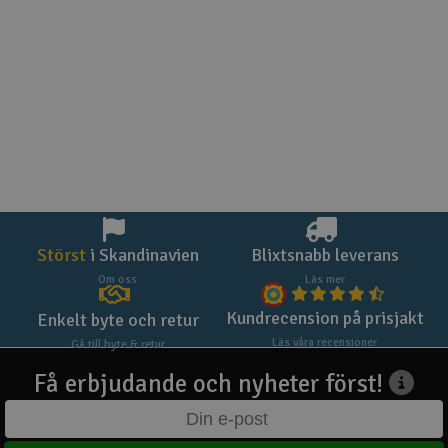
Störst
i Skandinavien
Blixtsnabb leverans
Om oss
Läs mer
Kundrecension på prisjakt
Enkelt byte och retur
Läs våra recensioner
Gå till byte & retur
Få erbjudande och nyheter först!