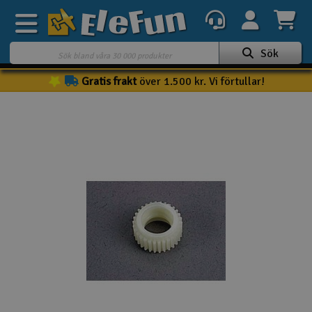
Sök
Gratis frakt
över 1.500 kr. Vi förtullar!
Veckans erbjudande
Outlet
Mina favoriter
K
Present kort
3D-print
Batteri & laddare
Bilar
Bilbana