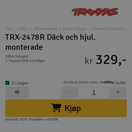
Båtar
Drönare
Hem
Bilar
Bilutrustning
Däck & fälgar
Traxxas Däck och fälgar
TRX-2478R Däck och hjul.
Drönare för FPV
monterade
329,-
Flygplan
Tillhör kategori
kr
Traxxas Däck och fälgar
Helikopter
V
3 i lager
Handla nu,
betala senare.
Läs mer
Kamerautrustning
-
+
Modellbygg- och byggsatser
Kjøp
Modelljärnväg
ArtikelID: 9275
, Produktnr: 422478R
Motor & tillbehör