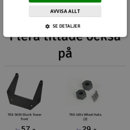
förknippad med
AVVISA ALLT
SE DETALJER
Flera tittade också
på
TRX-3639 Shock Tower
TRX-1654 Wheel Hubs
front
(2)
57,-
29,-