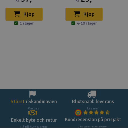
kr
kr
Kjøp
Kjøp
1 i lager
4-10 i lager
Störst
i Skandinavien
Blixtsnabb leverans
Om oss
Läs mer
Kundrecension på prisjakt
Enkelt byte och retur
Läs våra recensioner
Gå till byte & retur