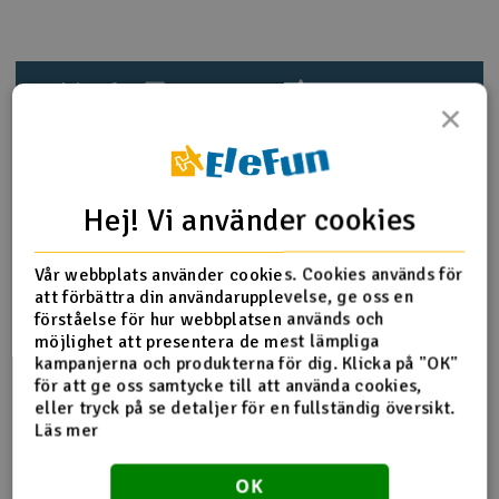
Outlet
Produktinfo
Tipsa en vän
Recensioner
Radioutrustning
×
Raketer
Produktinformation
Scooter & elfordon
Hej! Vi använder cookies
Beskrivning: 2-delade däck limmade på fälgen
Smarthem, lek och hobby
V
Vår webbplats använder cookies. Cookies används för
Hex: rund 5mm med splinter
att förbättra din användarupplevelse, ge oss en
Ytterdiamet / däck med innerdiameter: 59mm
Solenergi
förståelse för hur webbplatsen används och
Bredd: 38mm
Hä
möjlighet att presentera de mest lämpliga
Offset: N / A
Vi
kampanjerna och produkterna för dig. Klicka på "OK"
Passar t.ex.: Traxxas Bandit
Verktyg, utrustning och tillbehör
för att ge oss samtycke till att använda cookies,
eller tryck på se detaljer för en fullständig översikt.
Al
Presentkort
Läs mer
Di
Fler detaljer
OK
Produkten är
Reservedeler Traxxas