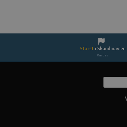
Störst
i Skandinavien
Om oss