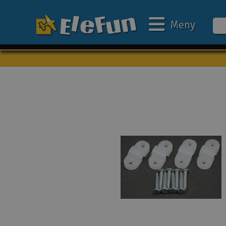
Meny
Veckans erbjudande
Outlet
Mina favoriter
Present kort
3D-print
Batteri & laddare
Bilar
Bilbana
Båtar