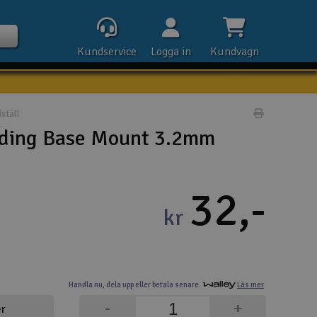
Kundservice
Logga in
Kundvagn
ställ
Skriv prod
ding Base Mount 3.2mm
Kontak
32,-
Öpp
kr
Kla
E-p
Handla nu,
dela upp eller
betala senare.
Läs mer
Tel
-
+
er