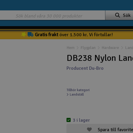
Sök
Gratis frakt
över 1.500 kr. Vi förtullar!
Hem
Flygplan
Hardware
Land
DB238 Nylon Lan
Producent Du-Bro
Tillhör kategori
Landställ
3 i lager
Spara till favorit