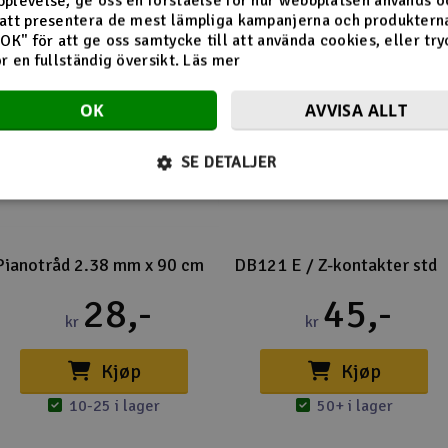
plevelse, ge oss en förståelse för hur webbplatsen används o
att presentera de mest lämpliga kampanjerna och produkterna
"OK" för att ge oss samtycke till att använda cookies, eller try
ör en fullständig översikt.
Läs mer
OK
AVVISA ALLT
SE DETALJER
Pianotråd 2.38 mm x 90 cm
DB121 E / Z-kontakter std
28,-
45,-
kr
kr
Kjøp
Kjøp
10-25 i lager
50+ i lager