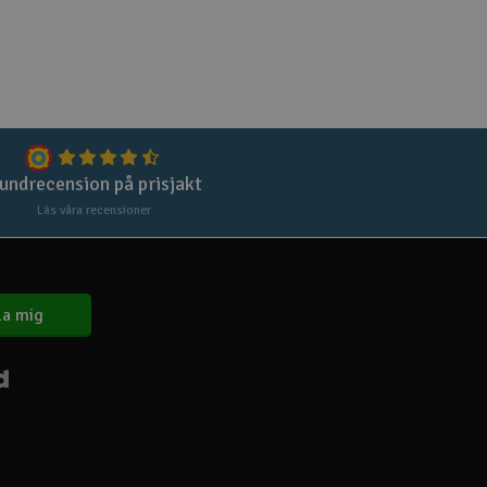
Spa
Skr
Töm
undrecension på prisjakt
Läs våra recensioner
a mig