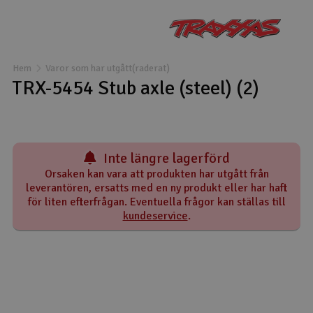
Båtar
Drönare
Hem
Varor som har utgått(raderat)
TRX-5454 Stub axle (steel) (2)
Drönare för FPV
Flygplan
Inte längre lagerförd
Helikopter
Orsaken kan vara att produkten har utgått från
leverantören, ersatts med en ny produkt eller har haft
V
Kamerautrustning
för liten efterfrågan. Eventuella frågor kan ställas till
kundeservice
.
Modellbygg- och byggsatser
Modelljärnväg
Motor & tillbehör