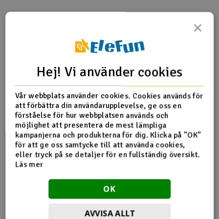
Outlet
×
Produktinfo
Tipsa en vän
Recensioner
Radioutrustning
Raketer
Hej! Vi använder cookies
Produktinformation
Scooter & elfordon
Vår webbplats använder cookies. Cookies används för
att förbättra din användarupplevelse, ge oss en
5454 Stub axle (steel) (2)
Smarthem, lek och hobby
förståelse för hur webbplatsen används och
V
möjlighet att presentera de mest lämpliga
kampanjerna och produkterna för dig. Klicka på "OK"
Solenergi
Hä
för att ge oss samtycke till att använda cookies,
Fler detaljer
Vi
eller tryck på se detaljer för en fullständig översikt.
Verktyg, utrustning och tillbehör
Läs mer
Produkten är
Reservedeler Traxxas
förknippad med
Al
OK
Presentkort
Di
AVVISA ALLT