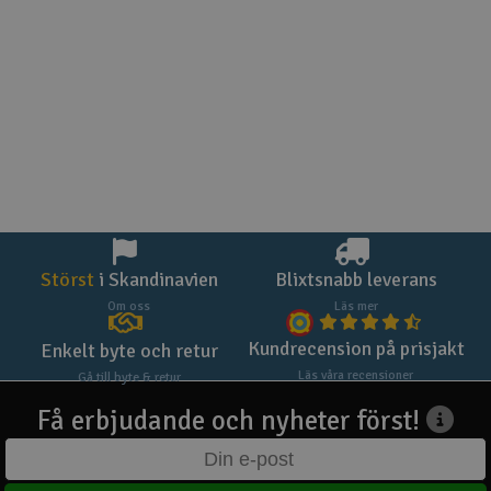
Störst
i Skandinavien
Blixtsnabb leverans
Om oss
Läs mer
Kundrecension på prisjakt
Enkelt byte och retur
Läs våra recensioner
Gå till byte & retur
Få erbjudande och nyheter först!