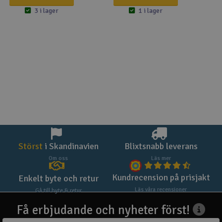
3 i lager
1 i lager
Störst
i Skandinavien
Blixtsnabb leverans
Om oss
Läs mer
Kundrecension på prisjakt
Enkelt byte och retur
Läs våra recensioner
Gå till byte & retur
Få erbjudande och nyheter först!