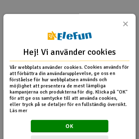
Outlet
×
Produktinfo
Tipsa en vän
Recensioner
Radioutrustning
Raketer
Hej! Vi använder cookies
Produktinformation
Scooter & elfordon
Vår webbplats använder cookies. Cookies används för
6061-T6 Aluminum alloy material and CNC processed?
Smarthem, lek och hobby
att förbättra din användarupplevelse, ge oss en
V
Apply for T-REX 550E / 600E?
förståelse för hur webbplatsen används och
möjlighet att presentera de mest lämpliga
Solenergi
Hä
kampanjerna och produkterna för dig. Klicka på "OK"
Vi
för att ge oss samtycke till att använda cookies,
Fler detaljer
Verktyg, utrustning och tillbehör
eller tryck på se detaljer för en fullständig översikt.
Läs mer
Produkten är
Reservedeler Align T-Rex 550
Al
förknippad med
Reservedeler Align T-Rex 550
Presentkort
Di
Reservedeler Align T-Rex 600
OK