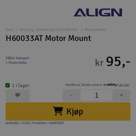
Båtar
Drönare
Hem
Verktyg, utrustning och tillbehör
Reservdelar
H60033AT Motor Mount
Drönare för FPV
95,-
Flygplan
Tillhör kategori
kr
Reservdelar
Helikopter
V
1 i lager
Handla nu,
betala senare.
Läs mer
Kamerautrustning
-
+
Modellbygg- och byggsatser
Kjøp
Modelljärnväg
ArtikelID: 17145
, Produktnr: H60033AT
Motor & tillbehör