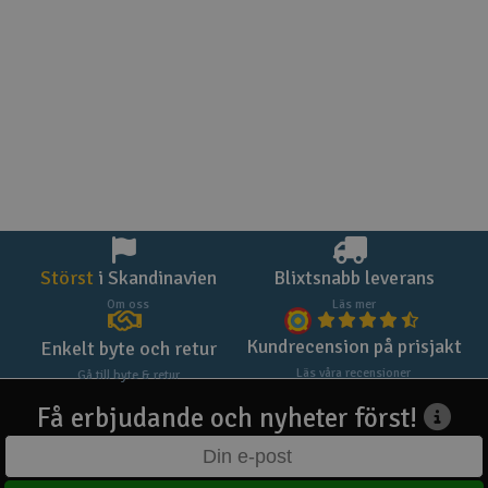
Störst
i Skandinavien
Blixtsnabb leverans
Om oss
Läs mer
Kundrecension på prisjakt
Enkelt byte och retur
Läs våra recensioner
Gå till byte & retur
Få erbjudande och nyheter först!