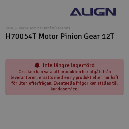
Båtar
Drönare
Hem
Varor som har utgått(raderat)
H70054T Motor Pinion Gear 12T
Drönare för FPV
Flygplan
Inte längre lagerförd
Helikopter
Orsaken kan vara att produkten har utgått från
leverantören, ersatts med en ny produkt eller har haft
V
Kamerautrustning
för liten efterfrågan. Eventuella frågor kan ställas till
kundeservice
.
Modellbygg- och byggsatser
Modelljärnväg
Motor & tillbehör