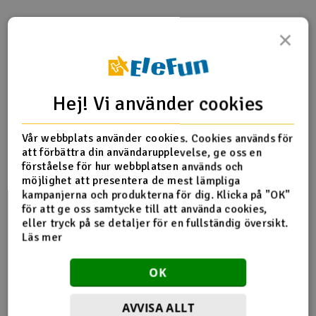
Outlet
×
Produktinfo
Tipsa en vän
Recensioner
Radioutrustning
Raketer
Hej! Vi använder cookies
Produktinformation
Scooter & elfordon
Vår webbplats använder cookies. Cookies används för
att förbättra din användarupplevelse, ge oss en
H70054T Motor Pinion Gear 12T
Smarthem, lek och hobby
förståelse för hur webbplatsen används och
V
möjlighet att presentera de mest lämpliga
kampanjerna och produkterna för dig. Klicka på "OK"
Solenergi
Hä
för att ge oss samtycke till att använda cookies,
Fler detaljer
Vi
eller tryck på se detaljer för en fullständig översikt.
Verktyg, utrustning och tillbehör
Läs mer
Produkten är
Reservedeler Align T-Rex 700
förknippad med
Al
OK
Presentkort
Di
AVVISA ALLT