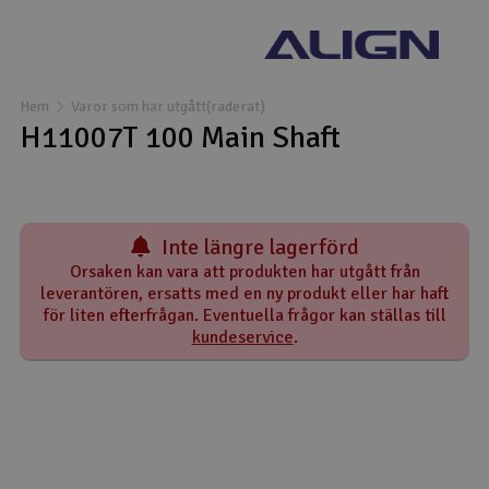
Båtar
Drönare
Hem
Varor som har utgått(raderat)
H11007T 100 Main Shaft
Drönare för FPV
Flygplan
Inte längre lagerförd
Helikopter
Orsaken kan vara att produkten har utgått från
leverantören, ersatts med en ny produkt eller har haft
V
Kamerautrustning
för liten efterfrågan. Eventuella frågor kan ställas till
kundeservice
.
Modellbygg- och byggsatser
Modelljärnväg
Motor & tillbehör