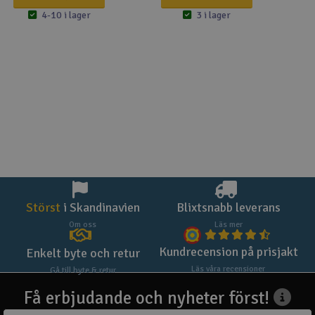
4-10 i lager
3 i lager
Störst
i Skandinavien
Blixtsnabb leverans
Om oss
Läs mer
Kundrecension på prisjakt
Enkelt byte och retur
Läs våra recensioner
Gå till byte & retur
Få erbjudande och nyheter först!