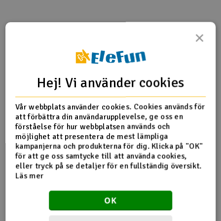
Outlet
×
Produktinfo
Tipsa en vän
Recensioner
Radioutrustning
Raketer
Hej! Vi använder cookies
Produktinformation
Scooter & elfordon
Vår webbplats använder cookies. Cookies används för
H11007T 100 Main Motor Set
Smarthem, lek och hobby
att förbättra din användarupplevelse, ge oss en
V
förståelse för hur webbplatsen används och
Main Shaft(1.6x3x45.8mm) x 2
möjlighet att presentera de mest lämpliga
Solenergi
Hä
kampanjerna och produkterna för dig. Klicka på "OK"
Vi
för att ge oss samtycke till att använda cookies,
Fler detaljer
Verktyg, utrustning och tillbehör
eller tryck på se detaljer för en fullständig översikt.
Läs mer
Produkten är
Reservedeler Align T-Rex 100
Al
förknippad med
Align T-Rex 100S Super Combo
Presentkort
Di
Align T-Rex 100X Super Combo
OK