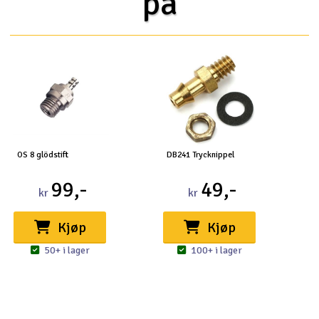
på
OS 8 glödstift
DB241 Trycknippel
99,-
49,-
kr
kr
Kjøp
Kjøp
50+ i lager
100+ i lager