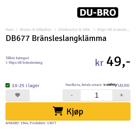
Båtar
Drönare
Hem
Motor & tillbehör
Glödmotor & tillb.
Klips till bränsleslang
DB677 Bränsleslangklämma
Drönare för FPV
49,-
Flygplan
Tillhör kategori
kr
Klips till bränsleslang
Helikopter
V
10-25 i lager
Handla nu,
betala senare.
Läs mer
Kamerautrustning
-
+
Modellbygg- och byggsatser
Kjøp
Modelljärnväg
ArtikelID: 1944
, Produktnr: 13677
Motor & tillbehör