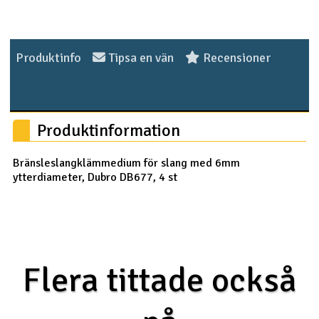
Outlet
Produktinfo
Tipsa en vän
Recensioner
Radioutrustning
Raketer
Produktinformation
Scooter & elfordon
Bränsleslangklämmedium för slang med 6mm
Smarthem, lek och hobby
V
ytterdiameter, Dubro DB677, 4 st
Solenergi
Hä
Vi
Verktyg, utrustning och tillbehör
Flera tittade också
Al
Presentkort
Di