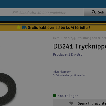
Sök
Gratis frakt
över 1.500 kr. Vi förtullar!
Hem
Verktyg, utrustning och tillbe
DB241 Trycknipp
Producent Du-Bro
Tillhör kategori
Bränsleslangar & ventiler
100+ i lager
Spara till favorit