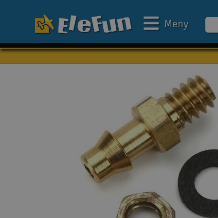
Meny
Veckans erbjudande
Outlet
Mina favoriter
Present kort
3D-print
Batteri & laddare
Bilar
Bilbana
Båtar