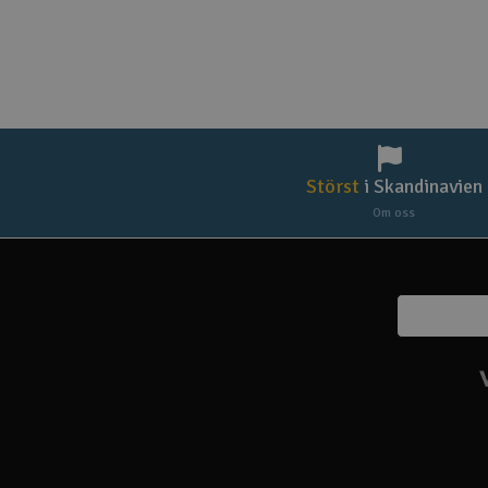
Störst
i Skandinavien
Om oss