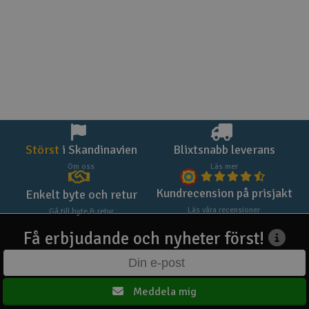
Störst
i Skandinavien
Blixtsnabb leverans
Om oss
Läs mer
Kundrecension på prisjakt
Enkelt byte och retur
Läs våra recensioner
Gå till byte & retur
Få erbjudande och nyheter först!
Meddela mig