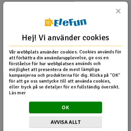
×
Outlet
Produktinfo
Tipsa en vän
Recensioner
Radioutrustning
Hej! Vi använder cookies
Raketer
Vår webbplats använder cookies. Cookies används för
Produktinformation
Scooter & elfordon
att förbättra din användarupplevelse, ge oss en
förståelse för hur webbplatsen används och
S484 Bensin / Diesel Fuel Tank Conversion Kit
Smarthem, lek och hobby
möjlighet att presentera de mest lämpliga
V
Alla tillbehör som krävs för att använda standard Sullivan
kampanjerna och produkterna för dig. Klicka på "OK"
tankar med bensin eller diesel, tillsammans med en kort
för att ge oss samtycke till att använda cookies,
Solenergi
bit bensinrör. [Använd inte med Flextanks].
Hä
eller tryck på se detaljer för en fullständig översikt.
Vi
Läs mer
Verktyg, utrustning och tillbehör
OK
Al
Presentkort
Di
Flera tittade också
AVVISA ALLT