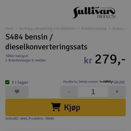
Båtar
Drönare
Hem
Verktyg, utrustning och tillbehör
Fältutrustning
Bränsleslangar & ventiler
S484 bensin /
Drönare för FPV
dieselkonverteringssats
279,-
Flygplan
Tillhör kategori
kr
Bränsleslangar & ventiler
Helikopter
V
3 i lager
Handla nu,
betala senare.
Läs mer
Kamerautrustning
-
+
Modellbygg- och byggsatser
Kjøp
Modelljärnväg
ArtikelID: 4640
, Produktnr: 38484
Motor & tillbehör