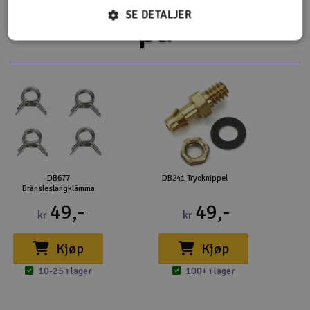
SE DETALJER
på
DB677
DB241 Trycknippel
Bränsleslangklämma
49,-
49,-
kr
kr
Kjøp
Kjøp
10-25 i lager
100+ i lager