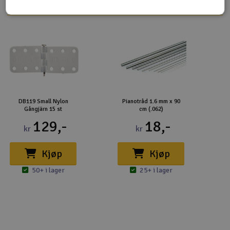
DB119 Small Nylon
Pianotråd 1.6 mm x 90
Gångjärn 15 st
cm (.062)
129,-
18,-
kr
kr
Kjøp
Kjøp
50+ i lager
25+ i lager