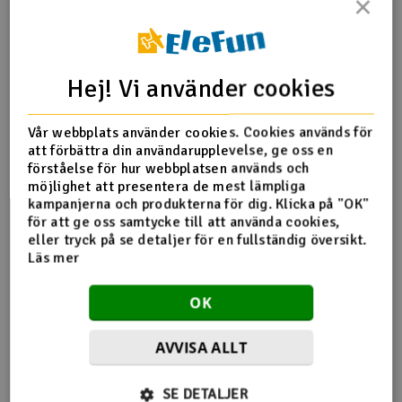
×
Outlet
Produktinfo
Tipsa en vän
Recensioner
Radioutrustning
Hej! Vi använder cookies
Raketer
Vår webbplats använder cookies. Cookies används för
att förbättra din användarupplevelse, ge oss en
Produktinformation
Scooter & elfordon
förståelse för hur webbplatsen används och
möjlighet att presentera de mest lämpliga
kampanjerna och produkterna för dig. Klicka på "OK"
Svänghjul 19mm, 1 st med metallfälg
Smarthem, lek och hobby
V
för att ge oss samtycke till att använda cookies,
eller tryck på se detaljer för en fullständig översikt.
Solenergi
Läs mer
Hä
Vi
Verktyg, utrustning och tillbehör
OK
Flera tittade också
Al
Presentkort
AVVISA ALLT
Di
på
SE DETALJER