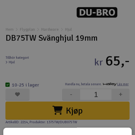
Båtar
Drönare
Hem
Flygplan
Hardware
Hjul
DB75TW Svänghjul 19mm
Drönare för FPV
65,-
Flygplan
Tillhör kategori
kr
Hjul
Helikopter
V
10-25 i lager
Handla nu,
betala senare.
Läs mer
Kamerautrustning
-
+
Modellbygg- och byggsatser
Kjøp
Modelljärnväg
ArtikelID: 2214
, Produktnr: 1375TW/DUB075TW
Motor & tillbehör