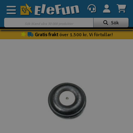
Sök
Gratis frakt
över 1.500 kr. Vi förtullar!
Veckans erbjudande
Outlet
Mina favoriter
K
Present kort
3D-print
Batteri & laddare
Bilar
Bilbana