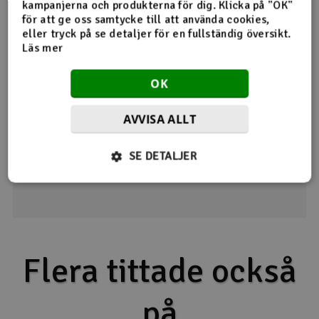
kampanjerna och produkterna för dig. Klicka på "OK"
Ok
för att ge oss samtycke till att använda cookies,
eller tryck på se detaljer för en fullständig översikt.
1
Detta hjälpte mig
Läs mer
OK
Visar 1 /
1
kommentarer
Ge din feedback
AVVISA ALLT
SE DETALJER
Flera tittade också
på