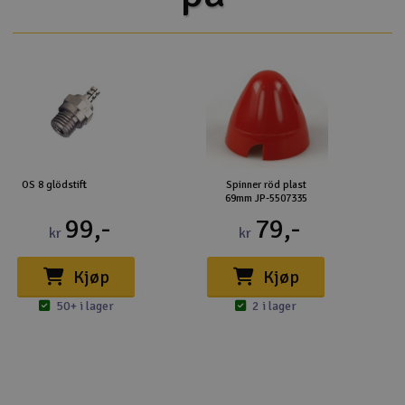
OS 8 glödstift
Spinner röd plast
69mm JP-5507335
99,-
79,-
kr
kr
Kjøp
Kjøp
50+ i lager
2 i lager