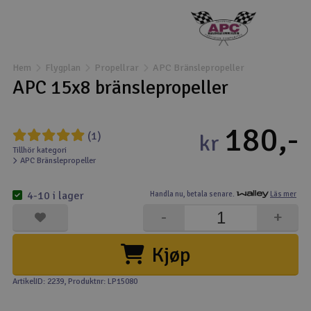
Båtar
Drönare
Hem
Flygplan
Propellrar
APC Bränslepropeller
APC 15x8 bränslepropeller
Drönare för FPV
180,-
Flygplan
(1)
kr
Tillhör kategori
APC Bränslepropeller
Helikopter
V
4-10 i lager
Handla nu,
betala senare.
Läs mer
Kamerautrustning
-
+
Modellbygg- och byggsatser
Kjøp
Modelljärnväg
ArtikelID: 2239
, Produktnr: LP15080
Motor & tillbehör