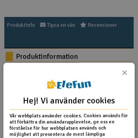
Outlet
Produktinfo
Tipsa en vän
Recensioner
Radioutrustning
Raketer
Produktinformation
Scooter & elfordon
×
APC 15 * 8
Smarthem, lek och hobby
V
Solenergi
Hä
Produktrecensioner
Vi
Hej! Vi använder cookies
Verktyg, utrustning och tillbehör
Vår webbplats använder cookies. Cookies används för
Al
Presentkort
Altid fin service og hurtig levering
att förbättra din användarupplevelse, ge oss en
Di
förståelse för hur webbplatsen används och
12.09.2018 av Bjørn
möjlighet att presentera de mest lämpliga