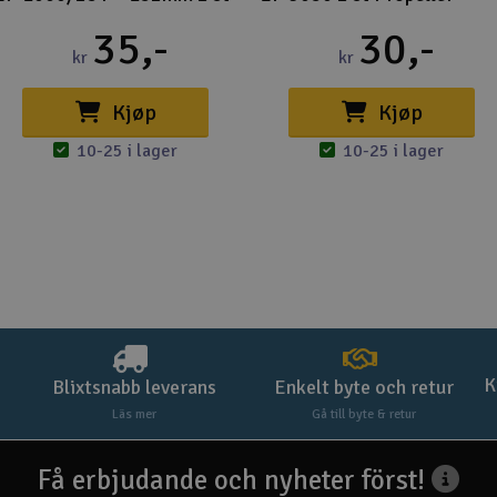
35,-
30,-
kr
kr
Kjøp
Kjøp
10-25 i lager
10-25 i lager
K
Blixtsnabb leverans
Enkelt byte och retur
Läs mer
Gå till byte & retur
Få erbjudande och nyheter först!