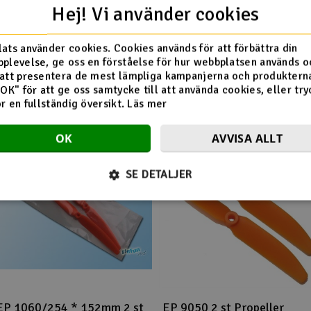
Hej! Vi använder cookies
ats använder cookies. Cookies används för att förbättra din
Flera tittade också på
plevelse, ge oss en förståelse för hur webbplatsen används o
att presentera de mest lämpliga kampanjerna och produkterna
"OK" för att ge oss samtycke till att använda cookies, eller try
ör en fullständig översikt.
Läs mer
OK
AVVISA ALLT
SE DETALJER
EP 1060/254 * 152mm 2 st
EP 9050 2 st Propeller