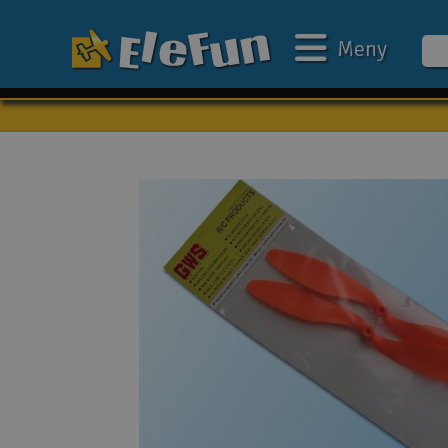
Meny
Veckans erbjudande
Outlet
Mina favoriter
Present kort
3D-print
Batteri & laddare
Bilar
Bilbana
Båtar