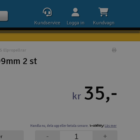
Kundservice
Logga in
Kundvagn
 Elpropellrar
Skriv prod
99mm 2 st
Kontak
35,-
Öpp
kr
Kla
E-p
Handla nu,
dela upp eller
betala senare.
Läs mer
Tel
-
+
er