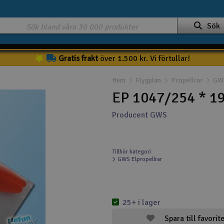
Sök
Gratis frakt
över 1.500 kr. Vi förtullar!
Hem
Flygplan
Propellrar
GWS
EP 1047/254 * 1
Producent GWS
Tillhör kategori
GWS Elpropellrar
25+ i lager
Spara till favorit