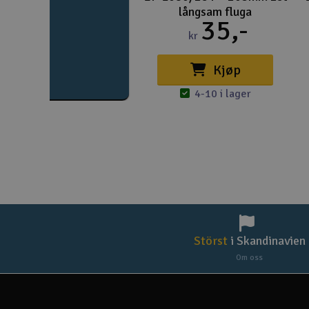
långsam fluga
35,-
kr
Kjøp
4-10 i lager
Störst
i Skandinavien
Om oss