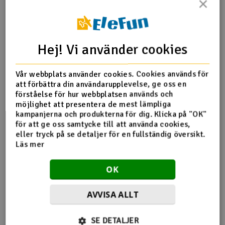
×
Outlet
Produktinfo
Tipsa en vän
Recensioner
Radioutrustning
Hej! Vi använder cookies
Raketer
Vår webbplats använder cookies. Cookies används för
att förbättra din användarupplevelse, ge oss en
Produktinformation
Scooter & elfordon
förståelse för hur webbplatsen används och
möjlighet att presentera de mest lämpliga
kampanjerna och produkterna för dig. Klicka på "OK"
Hyperion reservadapter HP-Saver SF
Smarthem, lek och hobby
V
för att ge oss samtycke till att använda cookies,
eller tryck på se detaljer för en fullständig översikt.
Solenergi
Läs mer
Hä
Vi
Verktyg, utrustning och tillbehör
OK
Flera tittade också
Al
Presentkort
AVVISA ALLT
Di
på
SE DETALJER