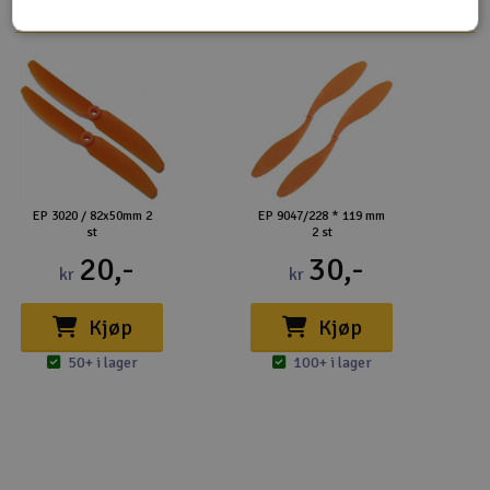
EP 3020 / 82x50mm 2
EP 9047/228 * 119 mm
st
2 st
20,-
30,-
kr
kr
Kjøp
Kjøp
50+ i lager
100+ i lager