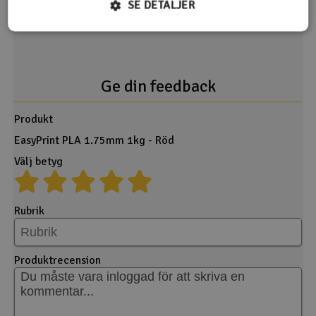
SE DETALJER
Ge din feedback
Produkt
EasyPrint PLA 1.75mm 1kg - Röd
Välj betyg
Rubrik
Produktrecension