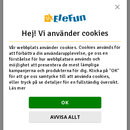
×
byggyta. Filamentet levereras vakuumförpackat. Efter
öppningen rekommenderar vi att du lagrar den i en
kiseldioxidgelpåse på en sval torr plats. Håll det borta från
UV-ljus.
Hej! Vi använder cookies
Fler detaljer
Vår webbplats använder cookies. Cookies används för
Vikt
1 kg
att förbättra din användarupplevelse, ge oss en
Egenskap
Normal
förståelse för hur webbplatsen används och
Färg
Röd
möjlighet att presentera de mest lämpliga
kampanjerna och produkterna för dig. Klicka på "OK"
Filamenttyp
PLA
för att ge oss samtycke till att använda cookies,
eller tryck på se detaljer för en fullständig översikt.
Produktrecensioner
Läs mer
OK
Tyvärr ingen feedback om denna produkt ännu.
AVVISA ALLT