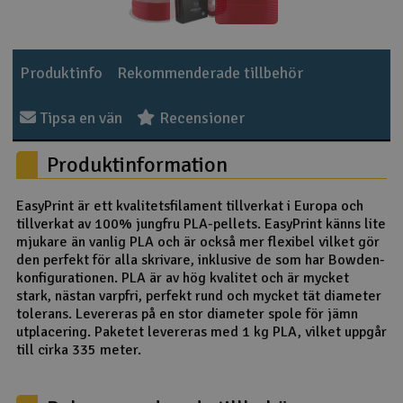
Outlet
Produktinfo
Rekommenderade tillbehör
Radioutrustning
Tipsa en vän
Recensioner
Raketer
Produktinformation
Scooter & elfordon
EasyPrint är ett kvalitetsfilament tillverkat i Europa och
Smarthem, lek och hobby
V
tillverkat av 100% jungfru PLA-pellets. EasyPrint känns lite
mjukare än vanlig PLA och är också mer flexibel vilket gör
Solenergi
den perfekt för alla skrivare, inklusive de som har Bowden-
Hä
konfigurationen. PLA är av hög kvalitet och är mycket
Vi
stark, nästan varpfri, perfekt rund och mycket tät diameter
Verktyg, utrustning och tillbehör
tolerans. Levereras på en stor diameter spole för jämn
utplacering. Paketet levereras med 1 kg PLA, vilket uppgår
Al
Presentkort
till cirka 335 meter.
Di