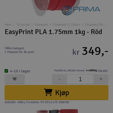
Båtar
Drönare
Hem
3D-print
Filament
Filament 1.75mm
Filament för 3D-print
EasyPrint PLA 1.75mm 1kg - Röd
Drönare för FPV
349,-
Flygplan
Tillhör kategori
kr
Filament för 3D-print
Helikopter
V
4-10 i lager
Handla nu,
betala senare.
Läs mer
Kamerautrustning
-
+
Modellbygg- och byggsatser
Kjøp
Modelljärnväg
ArtikelID: 43814
, Produktnr: PC-EPLA-175-1000-RD
Motor & tillbehör