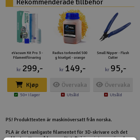
Rekommenderade tillbehör
eVacuum Kit Pro 3 -
Radius torkmedel 500
Small Nipper - Flush
Filamentförvaring
g kiselgel - orange
Cutter
299,-
149,-
95,-
kr
kr
kr
Kjøp
Övervaka
Övervaka
50+ i lager
Utsåld
Utsåld
PS! Produkttexten är maskinöversatt från norska.
PLA är det vanligaste filamentet för 3D-skrivare och det
enklaste att uppnå bra resultat. Behöver inte uppvärmd