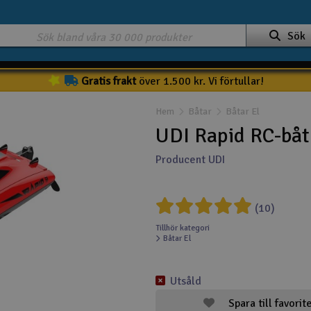
Sök
Gratis frakt
över 1.500 kr. Vi förtullar!
Hem
Båtar
Båtar El
UDI Rapid RC-båt
Producent UDI
(10)
Tillhör kategori
Båtar El
Utsåld
Spara till favorit