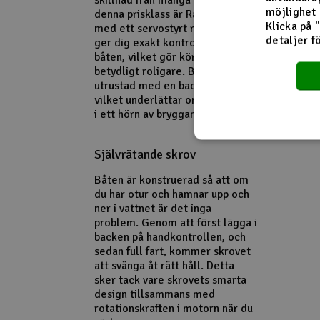
skillnad från många båtar i
möjlighet 
denna prisklass är Rapid utrustad
Klicka på 
med ett servostyrt roder. Detta
detaljer f
ger dig exakt kontroll över
båten, vilket gör körningen
betydligt roligare. Båten är
utrustad med en backfunktion,
vilket underlättar om du kör fast
i ett hörn av bryggan.
Självrätande skrov
Båten är konstruerad så att om
du har otur och hamnar upp och
ner i vattnet är det inga
problem. Genom att först lägga i
backen på handkontrollen, och
sedan full fart, kommer skrovet
att svänga åt rätt håll. Detta
sker tack vare skrovets smarta
design tillsammans med
rotationskraften i motorn när du