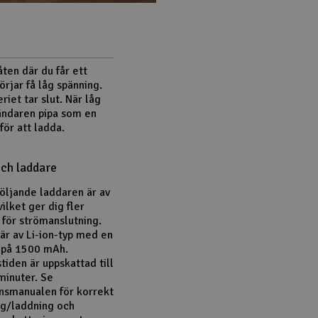
ten där du får ett
rjar få låg spänning.
riet tar slut. När låg
sändaren pipa som en
 för att ladda.
och laddare
ljande laddaren är av
ilket ger dig fler
v för strömanslutning.
 är av Li-ion-typ med en
 på 1500 mAh.
tiden är uppskattad till
inuter. Se
onsmanualen för korrekt
g/laddning och