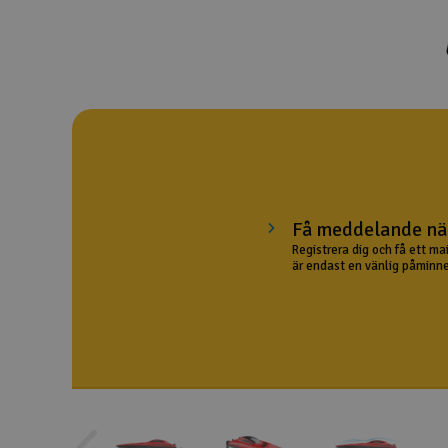
Drönare
Drönare för FPV
Flygplan
Helikopter
Kamerautrustning
Få meddelande när
Modellbygg- och byggsatser
Registrera dig och få ett ma
är endast en vänlig påminne
Modelljärnväg
Motor & tillbehör
Outlet
Radioutrustning
Raketer