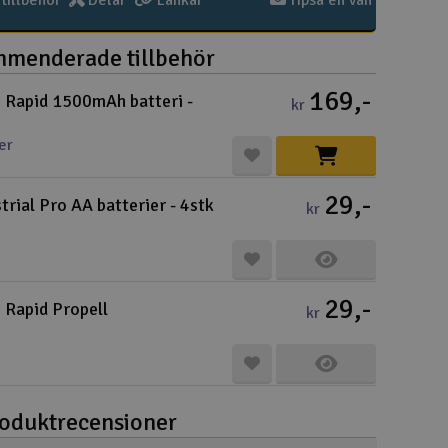
illbehör
Delar
Länkar
Tipsa en vän
Cou
menderade tillbehör
Recensioner
169,-
Rapid 1500mAh batteri -
kr
er
Varuko
29,-
Här kan du
trial Pro AA batterier - 4stk
kr
Vi beräkna
Alla priser 
29,-
Rapid Propell
Din försänd
kr
Änd
Pre
oduktrecensioner
Häm