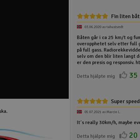
Fin liten bå
03.06.2020 av tahustvedt
Båten går i ca 25 km/t og fun
overopphetet selv etter full 
på full gass. Radiorekkevidd
selv om den blir liten langt d
er den presis og responsiv. 
35
Detta hjälpte mig
Super speed
ska.
05.07.2021 av Marcin L.
It´s really 30km/h, maybe ev
20
Detta hjälpte mig