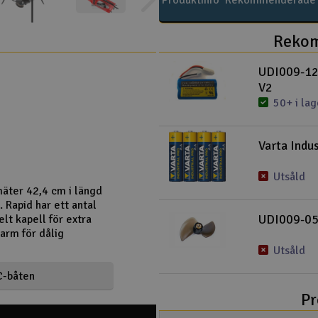
Produktinfo
Rekommenderade t
Rekom
UDI009-12 
V2
50+ i lag
Varta Indus
Utsåld
mäter 42,4 cm i längd
 Rapid har ett antal
UDI009-05 
lt kapell för extra
larm för dålig
Utsåld
C-båten
Pr