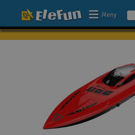
Meny
Veckans erbjudande
Outlet
Mina favoriter
Present kort
3D-print
Batteri & laddare
Bilar
Bilbana
Båtar