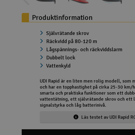
Scooter & elfordon
Produktinformation
Smarthem, lek och hobby
Solenergi
Självrätande skrov
Räckvidd på 80-120 m
Verktyg, utrustning och tillbehör
Lågspännings- och räckviddslarm
Presentkort
Dubbelt lock
Vattenkyld
UDI Rapid är en liten men rolig modell, som 
och har en topphastighet på cirka 25-30 km/h.
smarta och praktiska funktioner som ett dubbe
vattentätning, ett självrätande skrov och ett 
signalstyrka och låg batterinivå.
Läs testet av UDI Rapid R