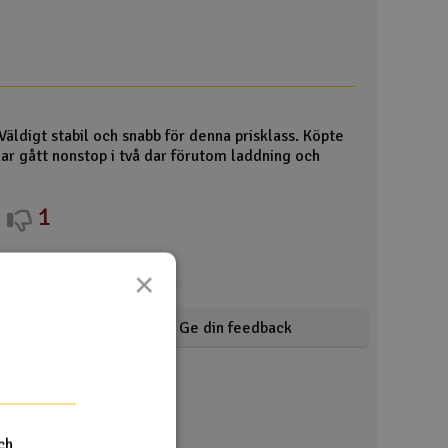
Väldigt stabil och snabb för denna prisklass. Köpte
har gått nonstop i två dar förutom laddning och
1
×
Visar 3 /
10
kommentarer
Ge din feedback
ch