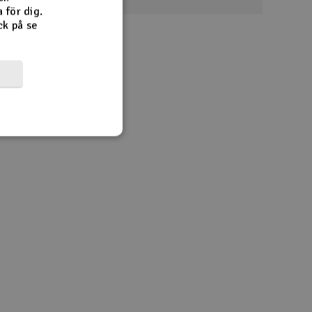
 för dig.
ck på se