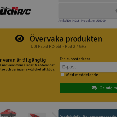
ArtikelID: 44218
, Produktnr: UDI009
Övervaka produkten
UDI Rapid RC-båt - Röd 2.4GHz
Din e-postadress
 varan är tillgänglig
il när varan finns i lager. Meddelandet
lse och ger ingen skyldighet att köpa.
Med meddelande
Ge mig m