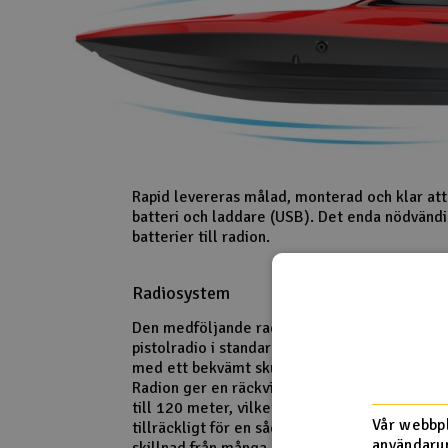
Rapid levereras målad, monterad och klar att
batteri och laddare (USB). Det enda nödvändi
batterier till radion.
Radiosystem
Den medföljande radion är en
pistolradio i standardstorlek
med ett bekvämt skumgrepp.
Radion ger en räckvidd på upp
till 120 meter, vilket är mer än
Vår webbpl
tillräckligt för en sådan båt. Till
användarup