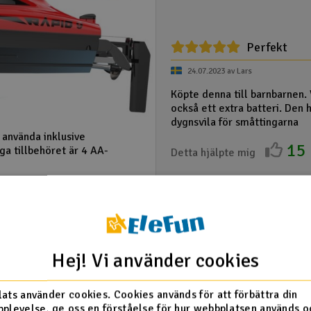
Perfekt
24.07.2023 av Lars
Köpte denna till barnbarnen. 
också ett extra batteri. Den 
dygnsvila för småttingarna
 använda inklusive
15
ga tillbehöret är 4 AA-
Detta hjälpte mig
Visa alla
Hej! Vi använder cookies
ats använder cookies. Cookies används för att förbättra din
plevelse, ge oss en förståelse för hur webbplatsen används o