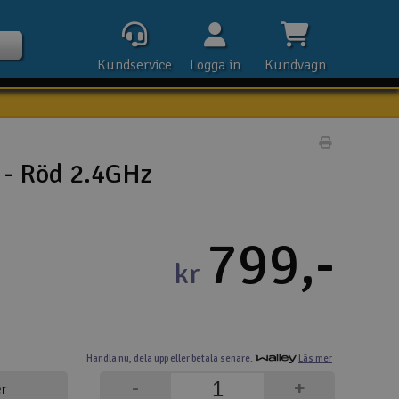
Kundservice
Logga in
Kundvagn
Skriv prod
 - Röd 2.4GHz
Kontak
799,-
Öpp
kr
Kla
E-p
Handla nu,
dela upp eller
betala senare.
Läs mer
Tel
-
+
er