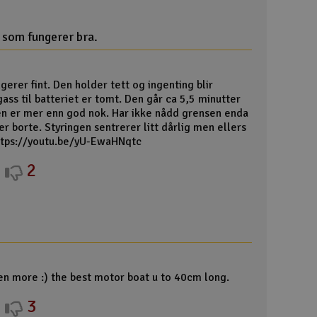
Spa
t som fungerer bra.
Skr
Töm
gerer fint. Den holder tett og ingenting blir
gass til batteriet er tomt. Den går ca 5,5 minutter
en er mer enn god nok. Har ikke nådd grensen enda
er borte. Styringen sentrerer litt dårlig men ellers
https://youtu.be/yU-EwaHNqtc
2
en more :) the best motor boat u to 40cm long.
3