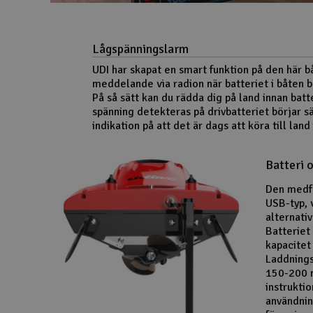
Lågspänningslarm
UDI har skapat en smart funktion på den här bå
meddelande via radion när batteriet i båten bö
På så sätt kan du rädda dig på land innan batte
spänning detekteras på drivbatteriet börjar 
indikation på att det är dags att köra till land
Batteri 
Den medfö
USB-typ, v
alternati
Batteriet
kapacitet
Laddnings
150-200 m
instrukti
användnin