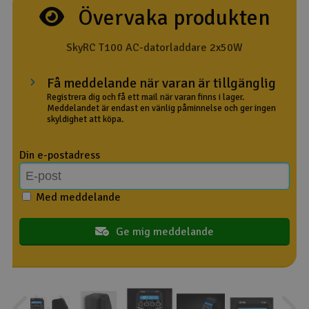
Övervaka produkten
Outlet
SkyRC T100 AC-datorladdare 2x50W
Radioutrustning
Få meddelande när varan är tillgänglig
Raketer
Registrera dig och få ett mail när varan finns i lager.
Meddelandet är endast en vänlig påminnelse och ger ingen
skyldighet att köpa.
Scooter & elfordon
Din e-postadress
Smarthem, lek och hobby
V
Med meddelande
Solenergi
Hä
Vi
Verktyg, utrustning och tillbehör
Ge mig meddelande
Al
Presentkort
Di