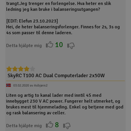
Specifications:
trangt.Jeg trenger en forlengelse. Hva heter en slik
- Input Voltage AC: 100V - 240V.
ledning jeg kan bruke i balanseringsutgangen?
- Charge Circuit Power max: 2x 50W.
- Charge Current: 0.1A - 5A.
[EDIT: Elefun 23.10.2023]
- Balance Current max: 300mA.
Hei, de heter balanseringsforlenger. Finnes for 2s, 3s og
- Cell Count: LiPo/LiFe/LiIon/LiHV 1s - 4s.
4s som passer til denne laderen.
- Cell Count: NiMH/NiCd 6s - 8s.
10
- Pb Voltage: 6V/12V.
Detta hjälpte mig
- Weight: 500g.
- Dimension: 90x100x127mm.
SkyRC T100 AC Dual Computerlader 2x50W
03.02.2020 av Asbjørn2
Liten og artig to kanal lader med inntil 4S med
innebygget 230 V AC power. Fungerer helt utmerket, og
brukes mest til hjemmelading. Enkel og betjene med god
og rask balansering av celler.
8
Detta hjälpte mig