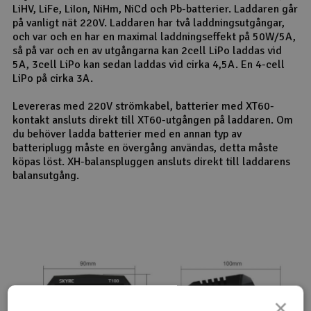
LiHV, LiFe, LiIon, NiHm, NiCd och Pb-batterier. Laddaren går
på vanligt nät 220V. Laddaren har två laddningsutgångar,
och var och en har en maximal laddningseffekt på 50W/5A,
så på var och en av utgångarna kan 2cell LiPo laddas vid
5A, 3cell LiPo kan sedan laddas vid cirka 4,5A. En 4-cell
LiPo på cirka 3A.
Levereras med 220V strömkabel, batterier med XT60-
kontakt ansluts direkt till XT60-utgången på laddaren. Om
du behöver ladda batterier med en annan typ av
batteriplugg måste en övergång användas, detta måste
köpas löst. XH-balanspluggen ansluts direkt till laddarens
balansutgång.
×