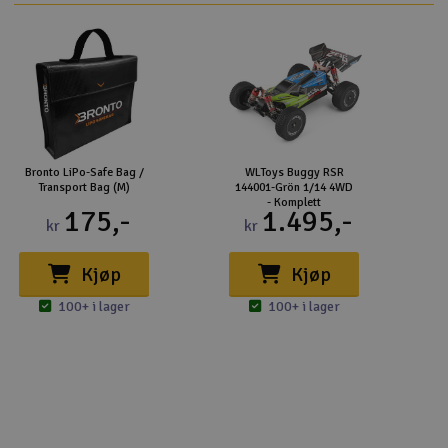
Bronto LiPo-Safe Bag /
WLToys Buggy RSR
Transport Bag (M)
144001-Grön 1/14 4WD
- Komplett
175,-
1.495,-
kr
kr
Kjøp
Kjøp
100+ i lager
100+ i lager