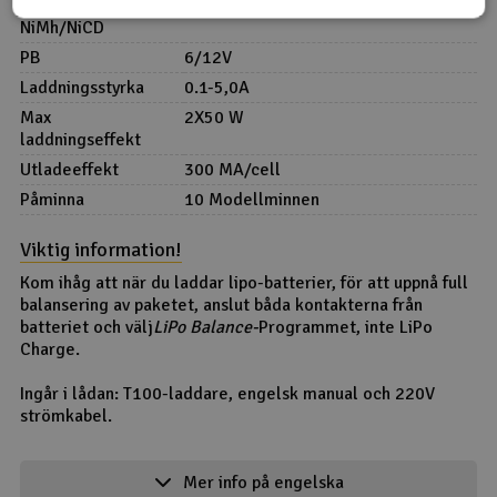
Antal celler
8,6
NiMh/NiCD
PB
6/12V
Laddningsstyrka
0.1-5,0A
Max
2X50 W
laddningseffekt
Utladeeffekt
300 MA/cell
Påminna
10 Modellminnen
Viktig information!
Kom ihåg att när du laddar lipo-batterier, för att uppnå full
balansering av paketet, anslut båda kontakterna från
batteriet och välj
LiPo Balance-
Programmet, inte LiPo
Charge.
Ingår i lådan: T100-laddare, engelsk manual och 220V
strömkabel.
Product details in english
Mer info på engelska
Overview: