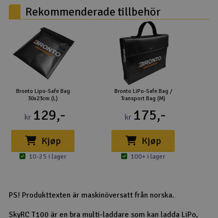
Rekommenderade tillbehör
Bronto Lipo-Safe Bag
Bronto LiPo-Safe Bag /
A
30x23cm (L)
Transport Bag (M)
129,-
175,-
kr
kr
Kjøp
Kjøp
10-25 i lager
100+ i lager
PS! Produkttexten är maskinöversatt från norska.
SkyRC T100 är en bra multi-laddare som kan ladda LiPo,