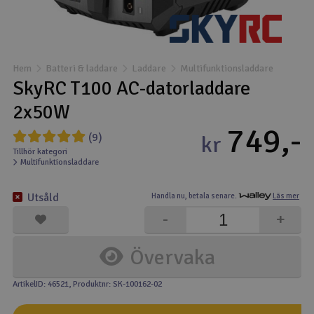
Båtar
Drönare
Hem
Batteri & laddare
Laddare
Multifunktionsladdare
SkyRC T100 AC-datorladdare
Drönare för FPV
2x50W
749,-
Flygplan
(9)
kr
Tillhör kategori
Multifunktionsladdare
Helikopter
V
Utsåld
Handla nu,
betala senare.
Läs mer
Kamerautrustning
-
+
Modellbygg- och byggsatser
Övervaka
Modelljärnväg
ArtikelID: 46521
, Produktnr: SK-100162-02
Motor & tillbehör