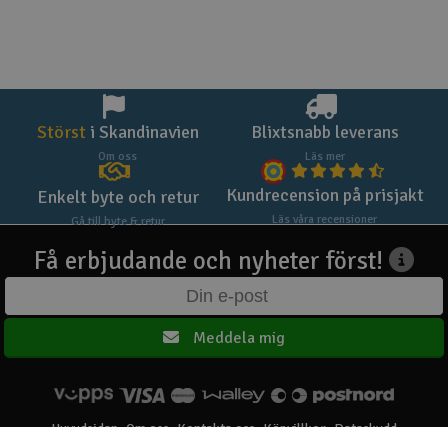
Störst
i Skandinavien
Blixtsnabb leverans
Om oss
Läs mer
Kundrecension på prisjakt
Enkelt byte och retur
Läs våra recensioner
Gå till byte & retur
Få erbjudande och nyheter först!
Meddela mig
Huvudsidan
Om oss
Kontakta oss
Köpvillkor
Dataskydd