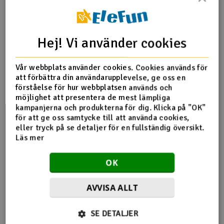
Hej! Vi använder cookies
Vår webbplats använder cookies. Cookies används för
att förbättra din användarupplevelse, ge oss en
förståelse för hur webbplatsen används och
möjlighet att presentera de mest lämpliga
kampanjerna och produkterna för dig. Klicka på "OK"
för att ge oss samtycke till att använda cookies,
eller tryck på se detaljer för en fullständig översikt.
Specifikationer:
Läs mer
Vikt
500Gram
Ange AC
100-240V
OK
Visa
LCD
Storlek
100X90x127mm
AVVISA ALLT
Bakgrundsbelysning
Ja
Antal celler LiPo
2,4
SE DETALJER