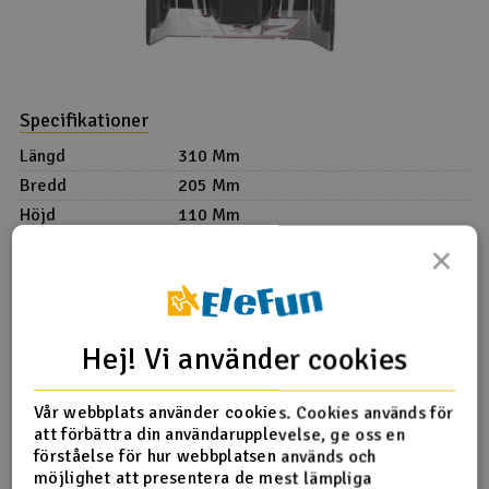
Specifikationer
Längd
310 Mm
Bredd
205 Mm
Höjd
110 Mm
Motor
550
×
Sändare/Radio
Inklusive 2.4G
Batteri
2S LiPo 1500mAh Dean/T-Type
Körtid
Ca 7 minuter
Hej! Vi använder cookies
Laddningstid
Ca 2 timmar
Räckvidd
100M+
Vår webbplats använder cookies. Cookies används för
Skala
1/14
att förbättra din användarupplevelse, ge oss en
Denna bil är också populär att modifiera med en
förståelse för hur webbplatsen används och
kraftfullare motoruppställning, se video här på vårt försök
möjlighet att presentera de mest lämpliga