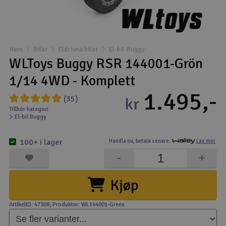
Båtar
Drönare
Hem
Bilar
Eldrivna bilar
El-bil Buggy
WLToys Buggy RSR 144001-Grön
Drönare för FPV
1/14 4WD - Komplett
1.495,-
Flygplan
(35)
kr
Tillhör kategori
El-bil Buggy
Helikopter
V
100+ i lager
Handla nu,
betala senare.
Läs mer
Kamerautrustning
-
+
Modellbygg- och byggsatser
Kjøp
Modelljärnväg
ArtikelID: 47308
, Produktnr: WL144001-Green
Motor & tillbehör