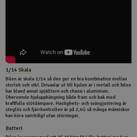
När
du
kommer
in på
produkten
får
du en
fullständig
översikt
över
de
olika
varene,
behållningen
och
1/14 Skala
lagerstatus.
Bilen är skala 1/14 så den ger en bra kombination mellan
storlek och vikt. Drivaxlar ut till hjulen är i metall och bilen
har bland annat spjälltorn och chassi i aluminium.
Oberoende hjulupphängning både fram och bak med
kraftfulla stötdämpare. Hastighets- och svängjustering är
steglös och fjärrkontrollen är på 2,4G så många människor
kan köra samtidigt utan störningar.
Batteri