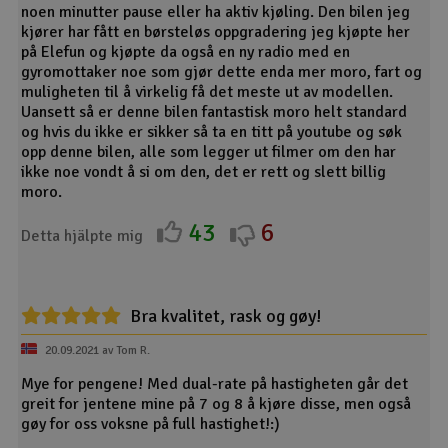
noen minutter pause eller ha aktiv kjøling. Den bilen jeg
kjører har fått en børsteløs oppgradering jeg kjøpte her
på Elefun og kjøpte da også en ny radio med en
gyromottaker noe som gjør dette enda mer moro, fart og
muligheten til å virkelig få det meste ut av modellen.
Uansett så er denne bilen fantastisk moro helt standard
og hvis du ikke er sikker så ta en titt på youtube og søk
opp denne bilen, alle som legger ut filmer om den har
ikke noe vondt å si om den, det er rett og slett billig
moro.
43
6
Detta hjälpte mig
Bra kvalitet, rask og gøy!
20.09.2021 av Tom R.
Mye for pengene! Med dual-rate på hastigheten går det
greit for jentene mine på 7 og 8 å kjøre disse, men også
gøy for oss voksne på full hastighet!:)