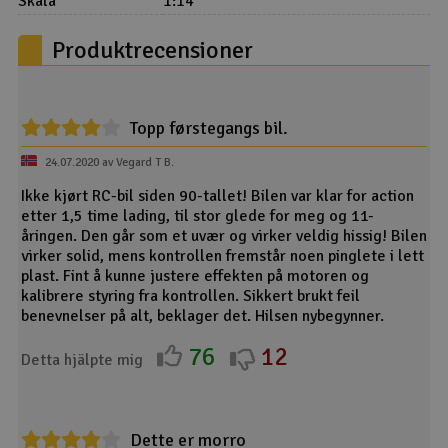
Skala
1:14
Produktrecensioner
Topp førstegangs bil.
24.07.2020 av Vegard T B.
Ikke kjørt RC-bil siden 90-tallet! Bilen var klar for action
etter 1,5 time lading, til stor glede for meg og 11-
åringen. Den går som et uvær og virker veldig hissig! Bilen
virker solid, mens kontrollen fremstår noen pinglete i lett
plast. Fint å kunne justere effekten på motoren og
kalibrere styring fra kontrollen. Sikkert brukt feil
benevnelser på alt, beklager det. Hilsen nybegynner.
76
12
Detta hjälpte mig
Dette er morro