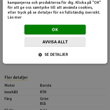
med detta en decemberdag :)
kampanjerna och produkterna för dig. Klicka på "OK"
för att ge oss samtycke till att använda cookies,
eller tryck på se detaljer för en fullständig översikt.
Läs mer
OK
AVVISA ALLT
SE DETALJER
Fler detaljer
Motor
Borsta
Innehåll
RTR
Färg
Grön
Blå