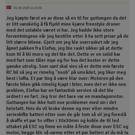
01.08.2020 av Eirik
Jeg kjøpte først en av disse så en til for guttungen da det
er litt vanskelig å få flydd mine kjære freestyle droner
med det ustabile været vi har. Jeg hadde ikke store
forventningene når jeg bestilte etter å ha sett priser på de
litt større bilene. Gjett om jeg ble overrasket når jeg
åpnet pakken fra Elefun, jeg ble raskt sikker på at dette
kom til å bli moro og det ble det. Dette er en solid kar
med fart som tåler mye og for hva det koster er dette
ganske utrolig. Som sant skal sies så er dette min første
RC bil så jeg er rimelig "noob" på området, jeg liker meg
best i lufta. Et par ting å være klar over: Motoren på den
første bilen gikk rimelig kjapt i biter, men det er ikke noe
problem, Elefun har en fantastisk service så det ble
ordnet i en fart. Jeg tror det bare var en mandagsmotor.
Guttungen har ikke hatt noe problemer med sin i det
heletatt. Hvis du vil bruke denne og mer eller mindre
serieskifte batteri etter som de går tom så vil jeg foreslå
å skaffe et par 5v vifter i 30x30mm og koble de til led
uttaket på ESC og finne en måte å feste disse over ESC og
motor, begge blir så varme etter et par batteri at du må ta