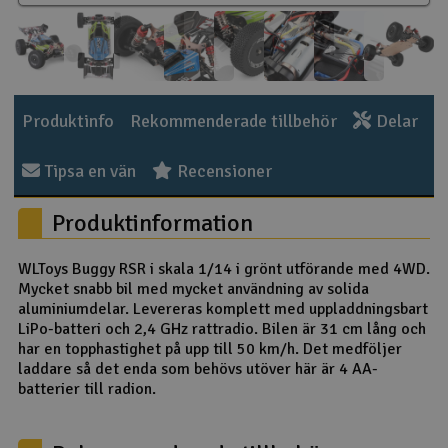
Outlet
Radioutrustning
Produktinfo
Rekommenderade tillbehör
Delar
Raketer
Tipsa en vän
Recensioner
Scooter & elfordon
Produktinformation
Smarthem, lek och hobby
V
WLToys Buggy RSR i skala 1/14 i grönt utförande med 4WD.
Solenergi
Mycket snabb bil med mycket användning av solida
Hä
aluminiumdelar. Levereras komplett med uppladdningsbart
Vi
LiPo-batteri och 2,4 GHz rattradio. Bilen är 31 cm lång och
Verktyg, utrustning och tillbehör
har en topphastighet på upp till 50 km/h. Det medföljer
laddare så det enda som behövs utöver här är 4 AA-
Al
Presentkort
batterier till radion.
Di