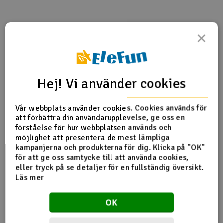
Outlet
×
Produktinfo
Tipsa en vän
Recensioner
Radioutrustning
Raketer
Hej! Vi använder cookies
Produktinformation
Scooter & elfordon
Vår webbplats använder cookies. Cookies används för
5456 Half shafts, center front (Revo 3.3) (internal splined
Smarthem, lek och hobby
att förbättra din användarupplevelse, ge oss en
V
(1)/ external splined (1)/center rear (internal splined (1)/
förståelse för hur webbplatsen används och
external splined (1)) (plastic parts only)
möjlighet att presentera de mest lämpliga
Solenergi
Hä
kampanjerna och produkterna för dig. Klicka på "OK"
Vi
för att ge oss samtycke till att använda cookies,
Verktyg, utrustning och tillbehör
eller tryck på se detaljer för en fullständig översikt.
Fler detaljer
Läs mer
Al
Produkten är
Reservedeler Traxxas
Presentkort
Di
förknippad med
OK