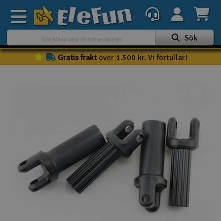
Sök
Gratis frakt
över 1.500 kr. Vi förtullar!
Veckans erbjudande
Outlet
Mina favoriter
K
Present kort
3D-print
Batteri & laddare
Bilar
Bilbana