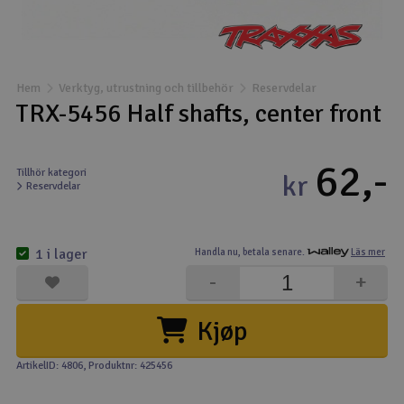
Båtar
Drönare
Hem
Verktyg, utrustning och tillbehör
Reservdelar
TRX-5456 Half shafts, center front
Drönare för FPV
62,-
Flygplan
Tillhör kategori
kr
Reservdelar
Helikopter
V
1 i lager
Handla nu,
betala senare.
Läs mer
Kamerautrustning
-
+
Modellbygg- och byggsatser
Kjøp
Modelljärnväg
ArtikelID: 4806
, Produktnr: 425456
Motor & tillbehör