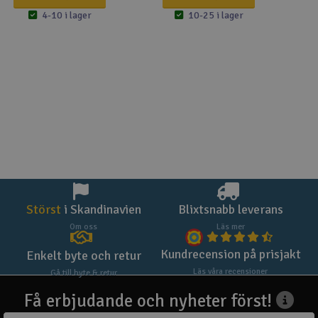
4-10 i lager
10-25 i lager
Störst
i Skandinavien
Blixtsnabb leverans
Om oss
Läs mer
Kundrecension på prisjakt
Enkelt byte och retur
Läs våra recensioner
Gå till byte & retur
Få erbjudande och nyheter först!