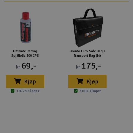
Ultimate Racing
Bronto LiPo-Safe Bag /
Spjällolja 800 CPS
Transport Bag (M)
69,-
175,-
kr
kr
Kjøp
Kjøp
10-25 i lager
100+ i lager