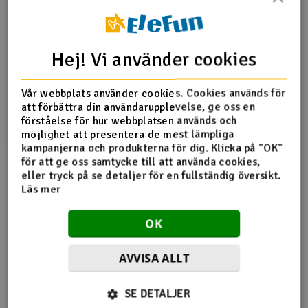
Hej! Vi använder cookies
PS! Produkttexten är maskinöversatt från norska.
Vår webbplats använder cookies. Cookies används för
att förbättra din användarupplevelse, ge oss en
G-Tech
förståelse för hur webbplatsen används och
Om du har en G-tech laddare och batteri kommer laddaren
möjlighet att presentera de mest lämpliga
att kommunicera med batteriet via balanseringspluggen.
kampanjerna och produkterna för dig. Klicka på "OK"
Här får laddaren information om batteriet som cellantal,
för att ge oss samtycke till att använda cookies,
spänning, kapacitet och hälsa. Laddarna väljer sedan
eller tryck på se detaljer för en fullständig översikt.
automatiskt rätt laddningsprogram och laddningsstyrka.
Läs mer
Laddningsstyrkan kan ändras manuellt efter uppstart vid
behov. G-Tech-kontakten är kompatibel med vanliga LiPo-
OK
laddare med XH-balanseringsport så att du kan ladda detta
batteri på samma sätt som vanliga LiPo-batterier.
AVVISA ALLT
Specifikationer:
Kapacitet:
8000MAh
SE DETALJER