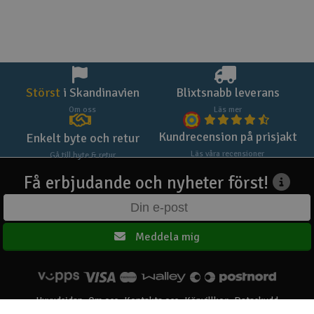
Störst
i Skandinavien
Blixtsnabb leverans
Om oss
Läs mer
Kundrecension på prisjakt
Enkelt byte och retur
Läs våra recensioner
Gå till byte & retur
Få erbjudande och nyheter först!
Meddela mig
Huvudsidan
Om oss
Kontakta oss
Köpvillkor
Dataskydd