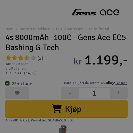
Båtar
Drönare
Hem
Batteri & laddare
Li-Po batterier
LiPo før bil
4s 8000mAh -100C - Gens Ace EC5
Drönare för FPV
Bashing G-Tech
1.199,-
Flygplan
(2)
kr
Tillhör kategori
LiPo før bil
Helikopter
Li-Po 4s - ( 14,8V )
V
25+ i lager
Handla nu,
betala senare.
Läs mer
Kamerautrustning
-
+
Modellbygg- och byggsatser
Kjøp
Modelljärnväg
ArtikelID: 63521
, Produktnr: GEA8K4S10E5GT
Motor & tillbehör