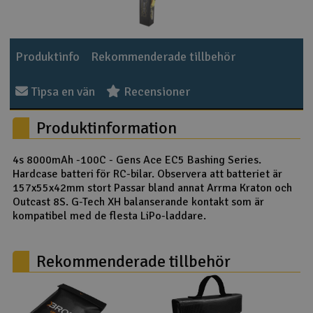
Outlet
Produktinfo
Rekommenderade tillbehör
Radioutrustning
Tipsa en vän
Recensioner
Raketer
Produktinformation
Scooter & elfordon
4s 8000mAh -100C - Gens Ace EC5 Bashing Series.
Smarthem, lek och hobby
V
Hardcase batteri för RC-bilar. Observera att batteriet är
157x55x42mm stort Passar bland annat Arrma Kraton och
Solenergi
Outcast 8S. G-Tech XH balanserande kontakt som är
Hä
kompatibel med de flesta LiPo-laddare.
Vi
Verktyg, utrustning och tillbehör
Rekommenderade tillbehör
Al
Presentkort
Di