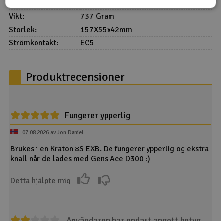
Spänning:
4S 14,8V
Vikt:
737 Gram
Storlek:
157X55x42mm
Strömkontakt:
EC5
Produktrecensioner
Fungerer ypperlig
07.08.2026 av Jon Daniel
Brukes i en Kraton 8S EXB. De fungerer ypperlig og ekstra
knall når de lades med Gens Ace D300 :)
Detta hjälpte mig
Användaren har endast angett betyg