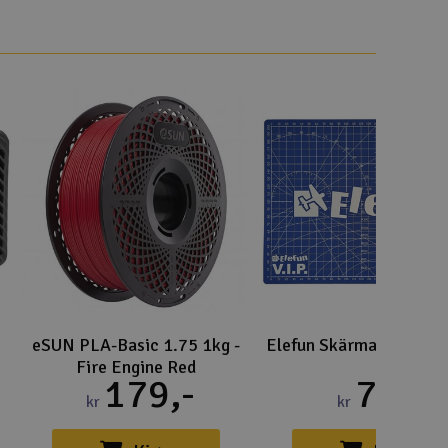
eSUN PLA-Basic 1.75 1kg -
Elefun Skärmatta A4
Fire Engine Red
179,-
75,-
kr
kr