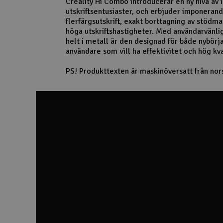
Creality Hi Combo introducerar en ny nivå av 
utskriftsentusiaster, och erbjuder imponeran
Scooter & elfordon
flerfärgsutskrift, exakt borttagning av stödm
höga utskriftshastigheter. Med användarvänl
Smarthem, lek och hobby
helt i metall är den designad för både nybör
användare som vill ha effektivitet och hög kva
Solenergi
PS! Produkttexten är maskinöversatt från nor
Verktyg, utrustning och tillbehör
Presentkort