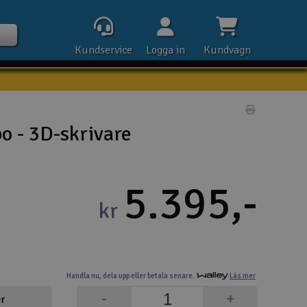
Kundservice
Logga in
Kundvagn
Skriv prod
o - 3D-skrivare
Kontak
5.395,-
Öpp
kr
Kla
E-p
Handla nu,
dela upp eller
betala senare.
Läs mer
Tel
-
+
er