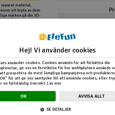
 separat material,
Pr
 genom att bryta av dem
nliga märken på din 3D-
Användaren 
a
09.12.2025 av Thomas A.
 minskar vibrationer
 X-axeln och dubbla
Hej! Vi använder cookies
r jämn kvalitet även vid
ats använder cookies. Cookies används för att förbättra din
Ge din feedback
plevelse, ge oss en förståelse för hur webbplatsen används o
att presentera de mest lämpliga kampanjerna och produkterna
"OK" för att ge oss samtycke till att använda cookies, eller try
ör en fullständig översikt.
Läs mer
OK
AVVISA ALLT
SE DETALJER