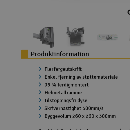
Drönare
Drönare för FPV
Flygplan
Helikopter
Produktinformation
Kamerautrustning
Modellbygg- och byggsatser
Flerfargeutskrift
Enkel fjerning av støttemateriale
Modelljärnväg
95 % ferdigmontert
Motor & tillbehör
Helmetallramme
Tilstoppingsfri dyse
Outlet
Skriverhastighet 500mm/s
Radioutrustning
Byggevolum 260 x 260 x 300mm
Raketer