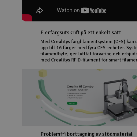
Flerfärgsutskrift på ett enkelt sätt
Med Crealitys färgfilamentsystem (CFS) kan d
upp till 16 färger med fyra CFS-enheter. Sys
filamentbyte, ger lufttät förvaring och erbjud
med Crealitys RFID-filament för smart filame
Problemfri borttagning av stödmaterial