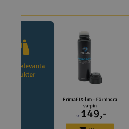
e fler relevanta
produkter
PrimaFIX-lim - Förhindra
varpin
149,-
kr