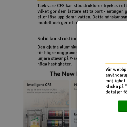
Tack vare CFS kan stödstrukturer tryckas i ett
vilket gör dem lättare att ta bort - antingen
eller lösa upp dem i vatten. Detta minskar sy
modell och ger ett renare resultat.
Solid konstruktion, konsekvent prestand
Den gjutna aluminiumramen ger stabilitet och
för högre noggrannhet. Med linjära skenor på
linjära stavar på Y-axeln uppnår dina utskrifte
höga hastigheter.
Vår webbpl
användarup
möjlighet 
Klicka på 
detaljer f