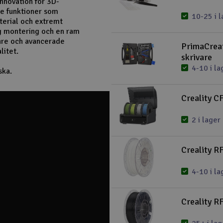
innovation för 3D-
de funktioner som
10-25 i l
aterial och extremt
ig montering och en ram
jare och avancerade
PrimaCreat
litet.
skrivare
4-10 i la
ska.
Creality C
2 i lager
Creality R
4-10 i la
Creality R