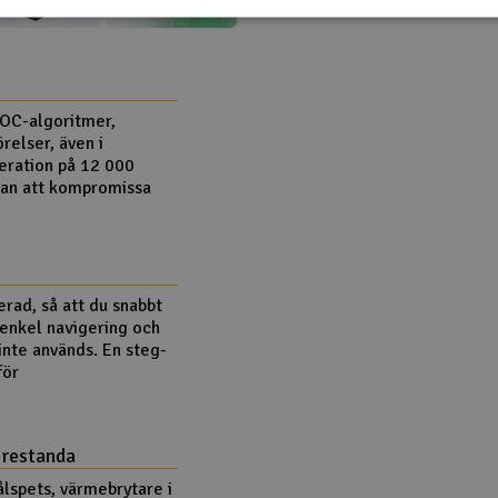
OC-algoritmer,
relser, även i
eration på 12 000
utan att kompromissa
rad, så att du snabbt
enkel navigering och
inte används. En steg-
för
prestanda
lspets, värmebrytare i