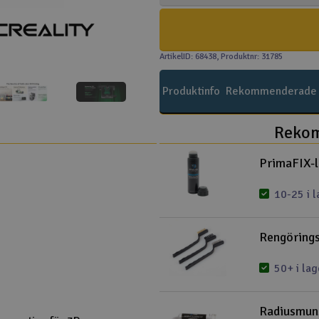
ArtikelID: 68438
, Produktnr: 31785
Produktinfo
Rekommenderade t
Rekom
PrimaFIX-l
10-25 i l
Rengörings
50+ i lag
Radiusmun