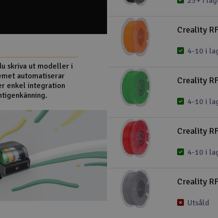
25+ i lag
Creality R
4-10 i la
u skriva ut modeller i
temet automatiserar
Creality R
er enkel integration
ntigenkänning.
4-10 i la
Creality R
4-10 i la
Creality R
Utsåld