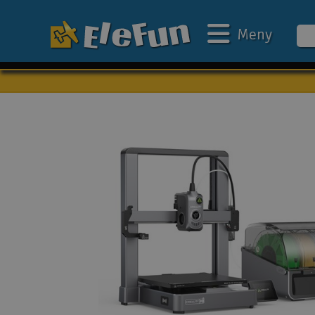
Meny
Veckans erbjudande
Outlet
Mina favoriter
Present kort
3D-print
Batteri & laddare
Bilar
Bilbana
Båtar