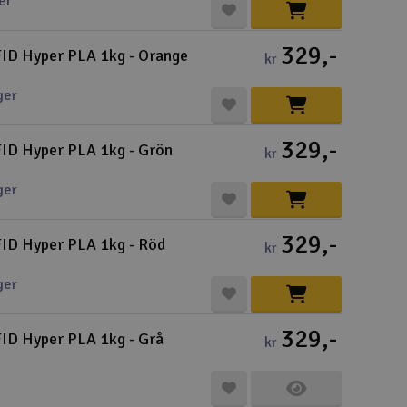
er
Spa
329,-
FID Hyper PLA 1kg - Orange
kr
Skr
ger
Töm
329,-
FID Hyper PLA 1kg - Grön
kr
ger
329,-
FID Hyper PLA 1kg - Röd
kr
ger
329,-
FID Hyper PLA 1kg - Grå
kr