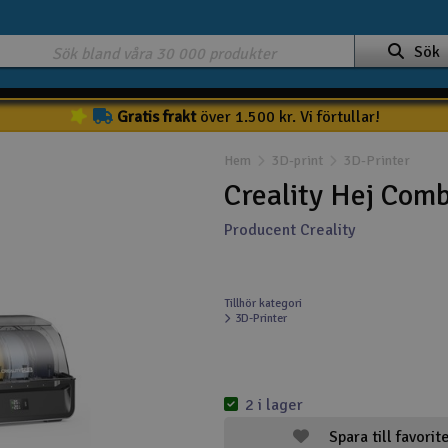
Sök
Gratis frakt
över 1.500 kr. Vi förtullar!
Hem
3D-print
3D-Printer
Creality Hej Comb
Producent Creality
Tillhör kategori
3D-Printer
2 i lager
Spara till favorit