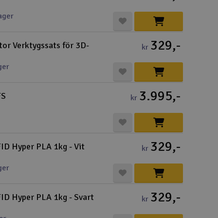
Cou
ager
329,-
or Verktygssats för 3D-
kr
ger
Varuko
3.995,-
FS
kr
Här kan du
Vi beräkna
Alla priser 
329,-
FID Hyper PLA 1kg - Vit
kr
Din försänd
ger
Änd
329,-
FID Hyper PLA 1kg - Svart
Pre
kr
Häm