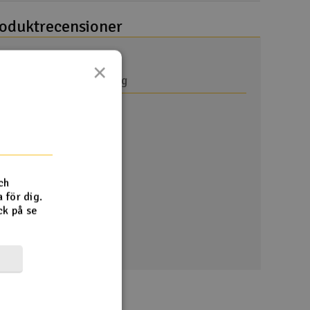
oduktrecensioner
×
har endast angett betyg
Visar 1 /
1
kommentarer
ch
 för dig.
ck på se