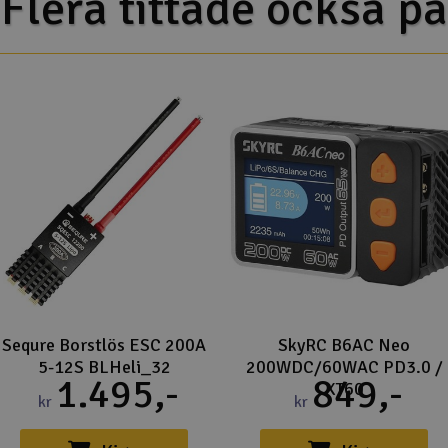
Flera tittade också på
Sequre Borstlös ESC 200A
SkyRC B6AC Neo
5-12S BLHeli_32
200WDC/60WAC PD3.0 /
1.495,-
849,-
XT60
kr
kr