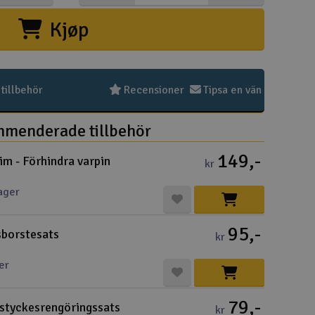
Kjøp
Snabblän
Paket
Köpvil
Distri
Frakt 
Datas
Intern
Garant
Infoka
Logoty
Ångerf
Betaln
Tävlin
Om Ele
illbehör
Recensioner
Tipsa en vän
menderade tillbehör
149,-
im - Förhindra varpin
Välko
kr
ager
Log
95,-
borstesats
kr
Dit
er
Din
Mom
79,-
styckesrengöringssats
kr