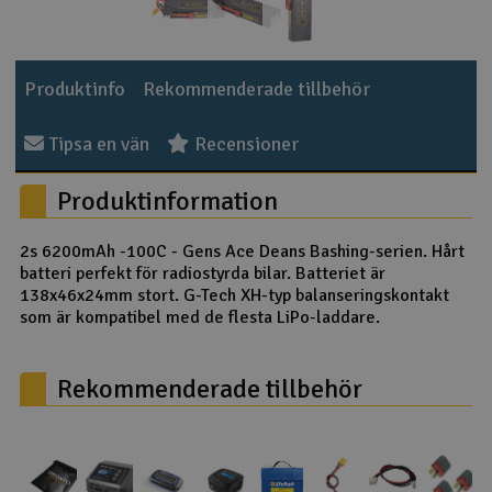
Outlet
Produktinfo
Rekommenderade tillbehör
Radioutrustning
Tipsa en vän
Recensioner
Raketer
Produktinformation
Scooter & elfordon
2s 6200mAh -100C - Gens Ace Deans Bashing-serien. Hårt
Smarthem, lek och hobby
V
batteri perfekt för radiostyrda bilar. Batteriet är
138x46x24mm stort. G-Tech XH-typ balanseringskontakt
Solenergi
som är kompatibel med de flesta LiPo-laddare.
Hä
Vi
Verktyg, utrustning och tillbehör
Rekommenderade tillbehör
Al
Presentkort
Di