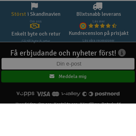
Störst
i Skandinavien
Blixtsnabb leverans
Om oss
Läs mer
Kundrecension på prisjakt
Enkelt byte och retur
Läs våra recensioner
Gå till byte & retur
Få erbjudande och nyheter först!
Meddela mig
Huvudsidan
Om oss
Kontakta oss
Köpvillkor
Dataskydd
Elefun AS © 2003 - 2026