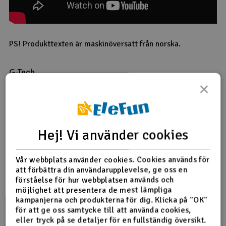
PS! Produkttexten är maskinöversatt från norska.
G-Tech
×
Om du har en G-tech-laddare och ett batteri
kommunicerar laddaren med batteriet via
balanseringskontakten. Här får laddaren information om
batteriet, såsom cellantal, spänning, kapacitet och
tillstånd. Laddarna väljer sedan automatiskt rätt
Hej! Vi använder cookies
laddningsprogram och laddningseffekt. Laddningseffekten
kan ändras manuellt efter uppstart vid behov. G-Tech-
kontakten är kompatibel med vanliga LiPo-laddare med en
Vår webbplats använder cookies. Cookies används för
XH-balanseringsport, så du kan ladda detta batteri på
att förbättra din användarupplevelse, ge oss en
samma sätt som vanliga LiPo-batterier.
förståelse för hur webbplatsen används och
möjlighet att presentera de mest lämpliga
Specifikationer:
kampanjerna och produkterna för dig. Klicka på "OK"
för att ge oss samtycke till att använda cookies,
Kapacitet:
6200MAh
eller tryck på se detaljer för en fullständig översikt.