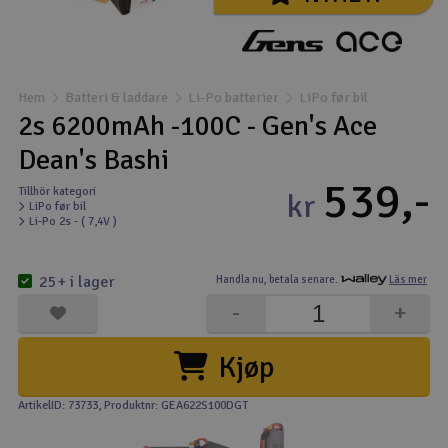
Båtar
Drönare
Hem
Batteri & laddare
Li-Po batterier
LiPo før bil
2s 6200mAh -100C - Gen's Ace
Drönare för FPV
Dean's Bashi
539,-
Flygplan
Tillhör kategori
kr
LiPo før bil
Li-Po 2s - ( 7,4V )
Helikopter
V
25+ i lager
Handla nu,
betala senare.
Läs mer
Kamerautrustning
-
+
Modellbygg- och byggsatser
Kjøp
Modelljärnväg
ArtikelID: 73733
, Produktnr: GEA622S100DGT
Motor & tillbehör