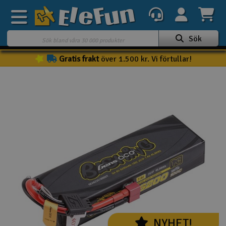
Sök
Gratis frakt
över 1.500 kr. Vi förtullar!
Veckans erbjudande
Outlet
Mina favoriter
K
Present kort
3D-print
Batteri & laddare
Bilar
Bilbana
NYHET!