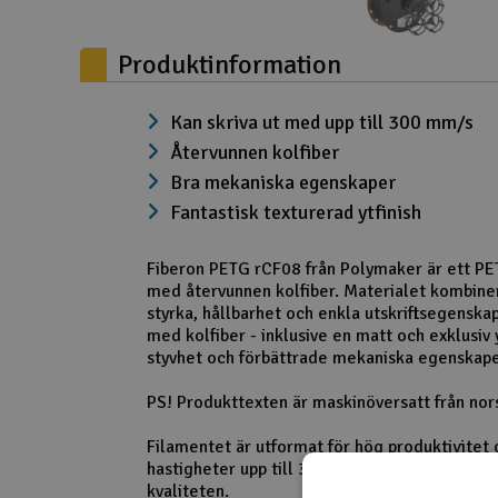
Scooter & elfordon
Produktinformation
Smarthem, lek och hobby
Solenergi
Kan skriva ut med upp till 300 mm/s
Återvunnen kolfiber
Verktyg, utrustning och tillbehör
Bra mekaniska egenskaper
Presentkort
Fantastisk texturerad ytfinish
Fiberon PETG rCF08 från Polymaker är ett PE
med återvunnen kolfiber. Materialet kombine
styrka, hållbarhet och enkla utskriftsegensk
med kolfiber - inklusive en matt och exklusiv 
styvhet och förbättrade mekaniska egenskape
PS! Produkttexten är maskinöversatt från nor
Filamentet är utformat för hög produktivitet 
hastigheter upp till 300 mm/s, utan att kom
kvaliteten.