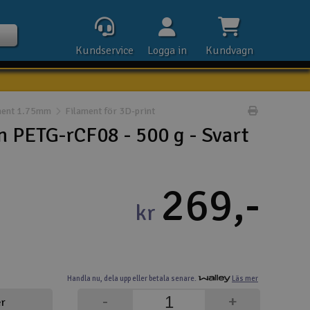
Kundservice
Logga in
Kundvagn
ment 1.75mm
Filament för 3D-print
Skriv prod
n PETG-rCF08 - 500 g - Svart
Kontak
269,-
Öpp
kr
Kla
E-p
Handla nu,
dela upp eller
betala senare.
Läs mer
Tel
-
+
er