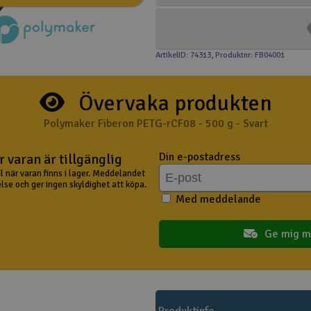
ArtikelID: 74313
, Produktnr: FB04001
Övervaka produkten
Polymaker Fiberon PETG-rCF08 - 500 g - Svart
Din e-postadress
 varan är tillgänglig
il när varan finns i lager. Meddelandet
lse och ger ingen skyldighet att köpa.
Med meddelande
Ge mig m