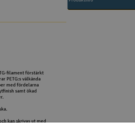
Produktinfo
TG-filament förstärkt
rar PETG:s välkända
aper med fördelarna
ytfinish samt ökad
r.
ska.
och kan skrivas ut med
promissa med