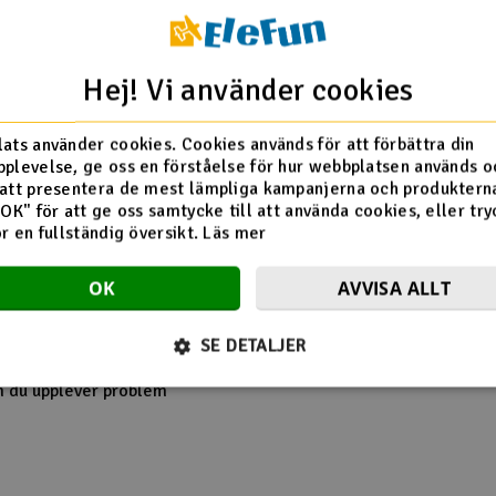
Fiberon PETG rCF08
aterialprofilen redan
Hej! Vi använder cookies
ats använder cookies. Cookies används för att förbättra din
plevelse, ge oss en förståelse för hur webbplatsen används o
att presentera de mest lämpliga kampanjerna och produkterna
"OK" för att ge oss samtycke till att använda cookies, eller try
ör en fullständig översikt.
Läs mer
 timmar
OK
AVVISA ALLT
SE DETALJER
uckan öppen om du
 utskriftshastighet och
m du upplever problem