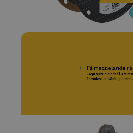
Drönare
Drönare för FPV
Flygplan
Helikopter
Kamerautrustning
Få meddelande när
Modellbygg- och byggsatser
Registrera dig och få ett ma
är endast en vänlig påminne
Modelljärnväg
Motor & tillbehör
Outlet
Radioutrustning
Raketer