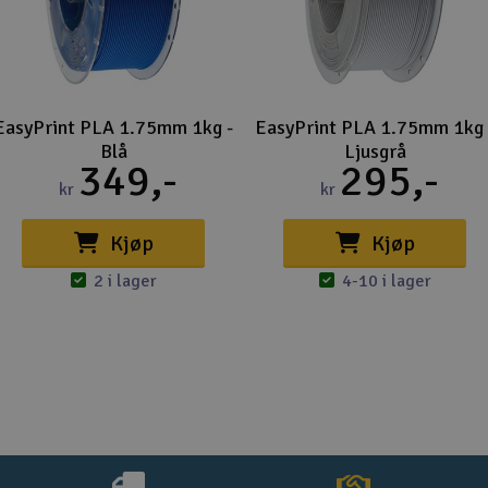
EasyPrint PLA 1.75mm 1kg -
EasyPrint PLA 1.75mm 1kg 
Blå
Ljusgrå
349,-
295,-
kr
kr
Kjøp
Kjøp
2 i lager
4-10 i lager