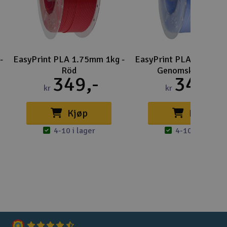
-
EasyPrint PLA 1.75mm 1kg -
EasyPrint PLA 1.75mm 
Röd
Genomskinlig Blå
349,-
349,-
kr
kr
Kjøp
Kjøp
4-10 i lager
4-10 i lager