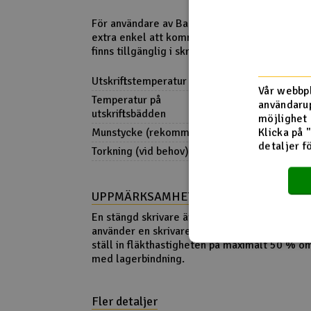
För användare av Bambu Lab X1C och P1S är 
extra enkel att komma igång med, eftersom m
finns tillgänglig i skrivarens programvara.
Utskriftstemperatur
240-270°C
Vår webbpl
Temperatur på
60-70°C
användarup
utskriftsbädden
möjlighet 
Klicka på 
Munstycke (rekommenderas)
Härdad
detaljer f
Torkning (vid behov)
65°C i cirka 3
UPPMÄRKSAMHET!
En stängd skrivare är inte nödvändig. Håll l
använder en skrivare med skåp. Prova en lägre
ställ in fläkthastigheten på maximalt 50 % o
med lagerbindning.
Fler detaljer