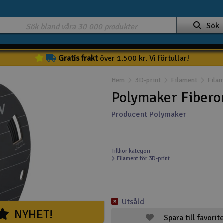
Sök
Gratis frakt
över 1.500 kr. Vi förtullar!
Hem
3D-print
Filament
Fila
Polymaker Fibero
Producent Polymaker
Tillhör kategori
Filament för 3D-print
Utsåld
NYHET!
Spara till favorit