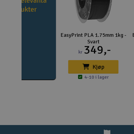
e fler relevanta
produkter
EasyPrint PLA 1.75mm 1kg -
Svart
349,-
kr
Kjøp
4-10 i lager