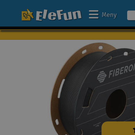
Meny
Veckans erbjudande
Outlet
Mina favoriter
Present kort
3D-print
Batteri & laddare
Bilar
Bilbana
Båtar