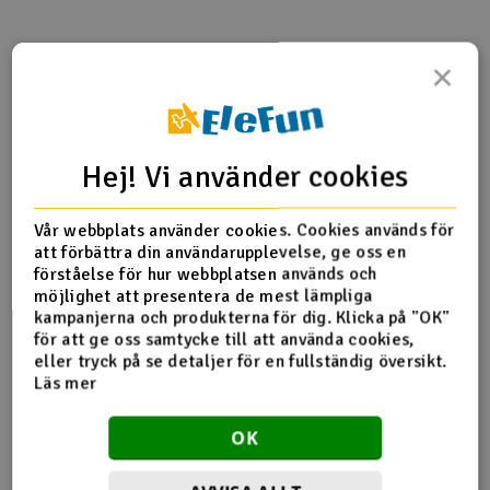
Outlet
×
Produktinfo
Tipsa en vän
Recensioner
Radioutrustning
Raketer
Hej! Vi använder cookies
Produktinformation
Scooter & elfordon
Vår webbplats använder cookies. Cookies används för
85252 Navhållare (höger / vänster)
att förbättra din användarupplevelse, ge oss en
Smarthem, lek och hobby
V
förståelse för hur webbplatsen används och
möjlighet att presentera de mest lämpliga
Solenergi
kampanjerna och produkterna för dig. Klicka på "OK"
Hä
Fler detaljer
för att ge oss samtycke till att använda cookies,
Vi
eller tryck på se detaljer för en fullständig översikt.
Verktyg, utrustning och tillbehör
Produkten är
Reservdelar HPI
Läs mer
förknippad med
Al
Presentkort
Del av PartFinder
HPI Monster King Big Kahuna Ford
Di
OK
Bronco 4400