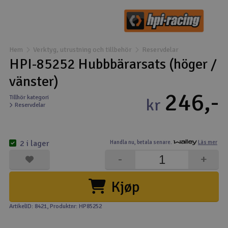
Båtar
Drönare
Hem
Verktyg, utrustning och tillbehör
Reservdelar
HPI-85252 Hubbbärarsats (höger /
Drönare för FPV
vänster)
246,-
Flygplan
Tillhör kategori
kr
Reservdelar
Helikopter
V
2 i lager
Handla nu,
betala senare.
Läs mer
Kamerautrustning
-
+
Modellbygg- och byggsatser
Kjøp
Modelljärnväg
ArtikelID: 8421
, Produktnr: HP85252
Motor & tillbehör