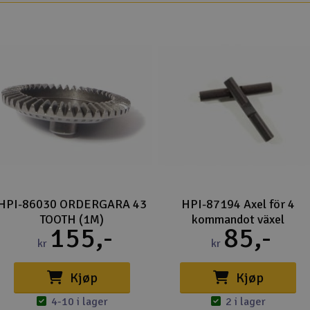
HPI-86030 ORDERGARA 43
HPI-87194 Axel för 4
TOOTH (1M)
kommandot växel
155,-
85,-
kr
kr
Kjøp
Kjøp
4-10 i lager
2 i lager