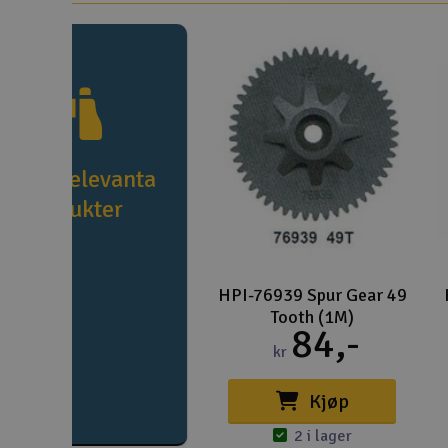
e fler relevanta
produkter
HPI-76939 Spur Gear 49
Tooth (1M)
84,-
kr
Kjøp
2 i lager