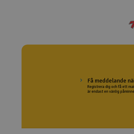
Drönare
Drönare för FPV
Flygplan
Helikopter
Kamerautrustning
Modellbygg- och byggsatser
Få meddelande när
Modelljärnväg
Registrera dig och få ett ma
är endast en vänlig påminne
Motor & tillbehör
Outlet
Radioutrustning
Raketer