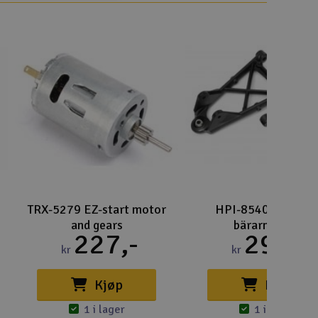
Spa
Skr
Töm
TRX-5279 EZ-start motor
HPI-85400 Främr
and gears
bärarmssats
227,-
295,-
kr
kr
Kjøp
Kjøp
1 i lager
1 i lager