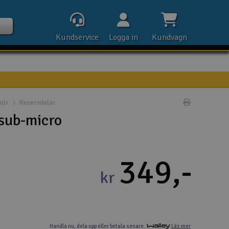
Kundservice
Logga in
Kundvagn
hör
Reservdelar
Skriv prod
Kontak
sub-micro
Öpp
349,-
Kla
kr
E-p
Tel
Handla nu,
dela upp eller
betala senare.
Läs mer