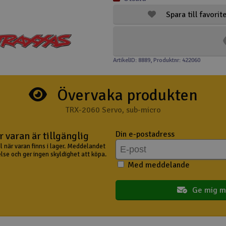
Spara till favorit
ArtikelID: 8889
, Produktnr: 422060
Övervaka produkten
TRX-2060 Servo, sub-micro
Din e-postadress
 varan är tillgänglig
il när varan finns i lager. Meddelandet
lse och ger ingen skyldighet att köpa.
Med meddelande
Ge mig m