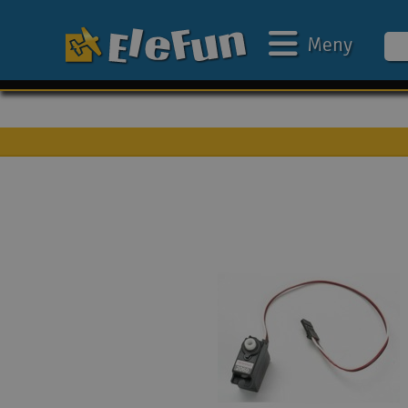
Width: 0.47" (12mm)
Height: 0.87" (22mm)">
Meny
Veckans erbjudande
Outlet
Mina favoriter
Present kort
3D-print
Batteri & laddare
Bilar
Bilbana
Båtar