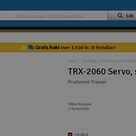
Sök
Gratis frakt
över 1.500 kr. Vi förtullar!
Hem
Verktyg, utrustning och tillbe
TRX-2060 Servo, 
Producent Traxxas
Tillhör kategori
Reservdelar
Utsåld