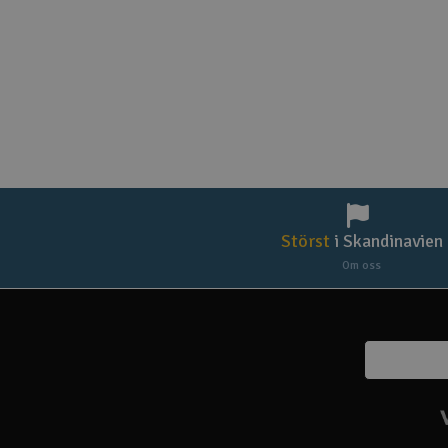
Störst
i Skandinavien
Om oss